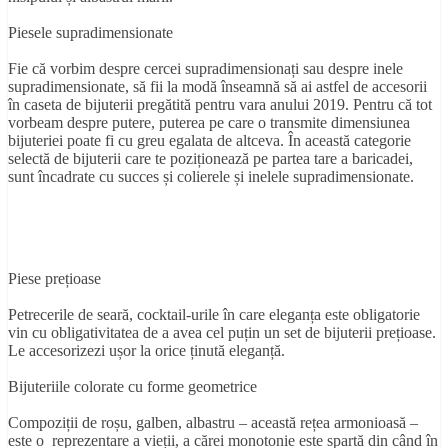
Piesele supradimensionate
Fie că vorbim despre cercei supradimensionați sau despre inele
supradimensionate, să fii la modă înseamnă să ai astfel de accesorii
în caseta de bijuterii pregătită pentru vara anului 2019. Pentru că tot
vorbeam despre putere, puterea pe care o transmite dimensiunea
bijuteriei poate fi cu greu egalata de altceva. În această categorie
selectă de bijuterii care te poziționează pe partea tare a baricadei,
sunt încadrate cu succes și colierele și inelele supradimensionate.
Piese prețioase
Petrecerile de seară, cocktail-urile în care eleganța este obligatorie
vin cu obligativitatea de a avea cel puțin un set de bijuterii prețioase.
Le accesorizezi ușor la orice ținută eleganță.
Bijuteriile colorate cu forme geometrice
Compoziții de roșu, galben, albastru – această rețea armonioasă –
este o reprezentare a vieții, a cărei monotonie este spartă din când în