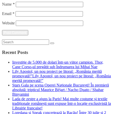
Name
*
Email
*
Website
Recent Posts
Investiție de 5.000 de dolari într-un viitor campion. Thor,
Cane Corso-ul pregătit sub îndrumarea lui Mihai Nae
Lily Apostol, un nou proiect pe litoral: „România merită
promovată!”Lily Apostol, un nou proiect pe litoral: „România
merită promovată!”
Stars Gala pe scena Operei Naționale București! În premieră
absolută: tripticul Maurice Béjart / Nacho Duato / Shahar
Binyamini
Lada de zestre a ajuns la Paris! Mai multe costume și textile
tradiționale românești sunt expuse într-o locație exclusivistă la
Librairie française!
Loredana și Speak concertează la Bacău! Între 30 iulie și 2