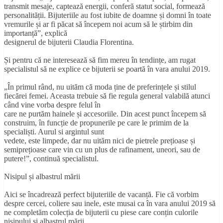
transmit mesaje, captează energii, conferă statut social, formează
personalității. Bijuteriile au fost iubite de doamne și domni în toate
vremurile și ar fi păcat să începem noi acum să le știrbim din
importanță”, explică
designerul de bijuterii Claudia Florentina.
Și pentru că ne interesează să fim mereu în tendințe, am rugat
specialistul să ne explice ce bijuterii se poartă în vara anului 2019.
„În primul rând, nu uităm că moda ține de preferințele și stilul
fiecărei femei. Aceasta trebuie să fie regula general valabilă atunci
când vine vorba despre felul în
care ne purtăm hainele și accesoriile. Din acest punct începem să
construim, în funcție de propunerile pe care le primim de la
specialiști. Aurul si argintul sunt
vedete, este limpede, dar nu uităm nici de pietrele prețioase și
semiprețioase care vin cu un plus de rafinament, uneori, sau de
putere!”, continuă specialistul.
Nisipul și albastrul mării
Aici se încadrează perfect bijuteriile de vacanță. Fie că vorbim
despre cercei, coliere sau inele, este musai ca în vara anului 2019 să
ne completăm colecția de bijuterii cu piese care conțin culorile
nisipului și albastrul mării.