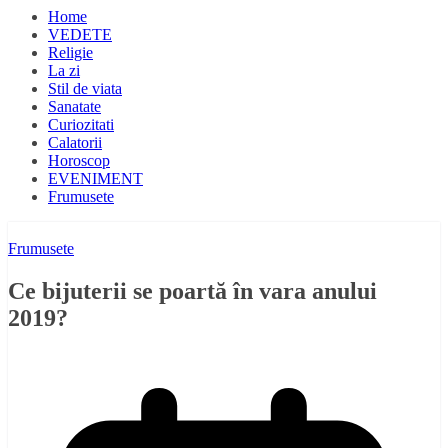
Home
VEDETE
Religie
La zi
Stil de viata
Sanatate
Curiozitati
Calatorii
Horoscop
EVENIMENT
Frumusete
Frumusete
Ce bijuterii se poartă în vara anului
2019?