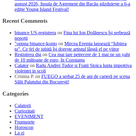
august 2026, Insula de Agrement din Bacău găzduiește a 6-a
ediție Young Island Festival!
Recent Comments
binance US-registrera
on
Fina lui Ion Dolănescu își serbează
nepoții
"oppna binance-konto
on
Mircea Eremia lansează “Iubirea
ta”. Ce fel de iubită își dorește artistul lângă el pe viitor
Registrera dig
on
Cea mai tare petrecere de 1 mai pe un yaht
de 10 milioane de euro, în Constanța
Calator
on
Radu Andrei Tudor si Fratii Stoica lupta impotriva
violentei in scoli
Cristina P.
on
FUEGO a serbat 25 de ani de carieră pe scena
Sălii Palatului din București!
Categories
Calatorii
Curiozitati
EVENIMENT
Frumusete
Horoscop
La zi