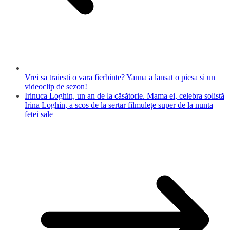
Vrei sa traiesti o vara fierbinte? Yanna a lansat o piesa si un
videoclip de sezon!
Irinuca Loghin, un an de la căsătorie. Mama ei, celebra solistă
Irina Loghin, a scos de la sertar filmulețe super de la nunta
fetei sale