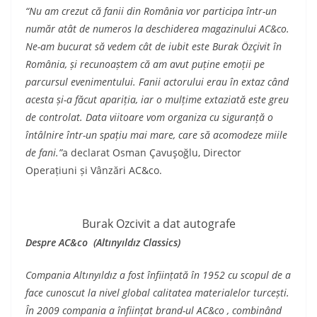
“Nu am crezut că fanii din România vor participa într-un
număr atât de numeros la deschiderea magazinului AC&co.
Ne-am bucurat să vedem cât de iubit este Burak Özçivit în
România, și recunoaștem că am avut puține emoții pe
parcursul evenimentului. Fanii actorului erau în extaz când
acesta și-a făcut apariția, iar o mulțime extaziată este greu
de controlat. Data viitoare vom organiza cu siguranță o
întâlnire într-un spațiu mai mare, care să acomodeze miile
de fani.”
a declarat Osman Çavuşoğlu, Director
Operațiuni și Vânzări AC&co.
Burak Ozcivit a dat autografe
Despre
AC&co (Altınyıldız Classics)
Compania Altınyıldız a fost înființată în 1952 cu scopul de a
face cunoscut la nivel global calitatea materialelor turcești.
În 2009 compania a înființat brand-ul AC&co , combinând