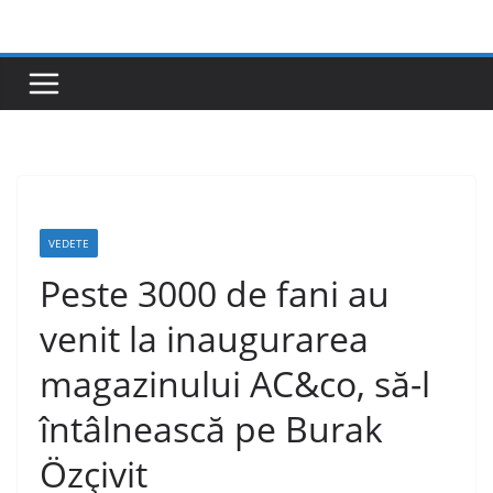
Skip
to
content
VEDETE
Peste 3000 de fani au
venit la inaugurarea
magazinului AC&co, să-l
întâlnească pe Burak
Özçivit