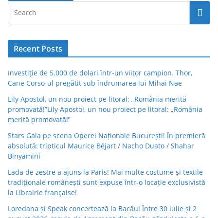
Recent Posts
Investiție de 5.000 de dolari într-un viitor campion. Thor,
Cane Corso-ul pregătit sub îndrumarea lui Mihai Nae
Lily Apostol, un nou proiect pe litoral: „România merită
promovată!”Lily Apostol, un nou proiect pe litoral: „România
merită promovată!”
Stars Gala pe scena Operei Naționale București! În premieră
absolută: tripticul Maurice Béjart / Nacho Duato / Shahar
Binyamini
Lada de zestre a ajuns la Paris! Mai multe costume și textile
tradiționale românești sunt expuse într-o locație exclusivistă
la Librairie française!
Loredana și Speak concertează la Bacău! Între 30 iulie și 2