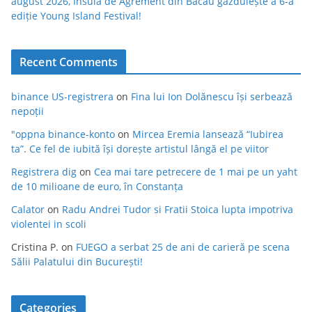
august 2026, Insula de Agrement din Bacău găzduiește a 6-a
ediție Young Island Festival!
Recent Comments
binance US-registrera
on
Fina lui Ion Dolănescu își serbează
nepoții
"oppna binance-konto
on
Mircea Eremia lansează “Iubirea
ta”. Ce fel de iubită își dorește artistul lângă el pe viitor
Registrera dig
on
Cea mai tare petrecere de 1 mai pe un yaht
de 10 milioane de euro, în Constanța
Calator
on
Radu Andrei Tudor si Fratii Stoica lupta impotriva
violentei in scoli
Cristina P.
on
FUEGO a serbat 25 de ani de carieră pe scena
Sălii Palatului din București!
Categories