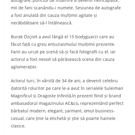
autografe, punctul de întâlnire a devenit neîncăpător,
mii de fani scanându-i numele. Sesiunea de autografe
a fost anulată din cauza mulțimii agitate și
nerăbdătoare să-l întâlnească.
Burak Özçivit a avut lângă el 15 bodyguarzi care au
făcut față cu greu entuziasmului mulțimii prezente.
Fanii au urcat pe scenă să-și facă fotografii cu el, iar
actorul a fost nevoit să părăsească scena din cauza
aglomerației.
Actorul turc, în vârstă de 34 de ani, a devenit celebru
datorită rolurilor pe care le-a avut în serialele Suleiman
Magnificul și Dragoste Infinită,în prezent fiind și brand
ambasadorul magazinului AC&co, reprezentând perfect
bărbatul modern, elegant, șarmant, omul business-
casual, care ține la etichetă și știe să poarte hainele
clasice.