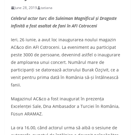
June 28, 2019
tatiana
Celebrul actor turc din Suleiman Magnificul și Dragoste
Infinită a fost asaltat de fani în AFI Cotroceni
Ieri, 26 iunie, a avut loc inaugurarea noului magazin
AC&co din AFI Cotroceni. La eveniment au participat
peste 3000 de persoane, devenind astfel o inaugurare
de amploarea unui concert. Numărul mare de
participanți se datorează actorului Burak Özçivit, ce a
venit pentru prima dată în România să-și întâlnească
fanii.
Magazinul AC&co a fost inaugurat în prezența
Excelenței Sale, Dna Ambasador a Turciei în România,
Füsun ARAMAZ.
La ora 16.00, când actorul urma să aibă o sesiune de