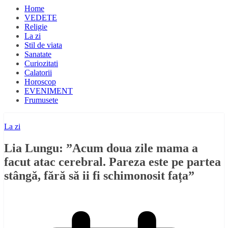
Home
VEDETE
Religie
La zi
Stil de viata
Sanatate
Curiozitati
Calatorii
Horoscop
EVENIMENT
Frumusete
La zi
Lia Lungu: ”Acum doua zile mama a
facut atac cerebral. Pareza este pe partea
stângă, fără să ii fi schimonosit fața”