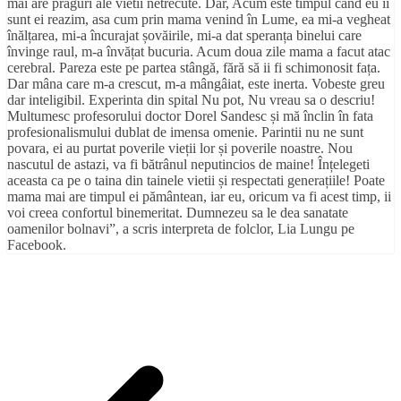
mai are praguri ale vietii netrecute. Dar, Acum este timpul cand eu ii
sunt ei reazim, asa cum prin mama venind în Lume, ea mi-a vegheat
înălțarea, mi-a încurajat șovăirile, mi-a dat speranța binelui care
învinge raul, m-a învățat bucuria. Acum doua zile mama a facut atac
cerebral. Pareza este pe partea stângă, fără să ii fi schimonosit fața.
Dar
mâna care m-a crescut, m-a mângâiat, este inerta. Vobeste greu
dar inteligibil. Experinta din spital Nu pot, Nu vreau sa o descriu!
Multumesc profesorului doctor Dorel Sandesc și mă înclin în fata
profesionalismului dublat de imensa omenie. Parintii nu ne sunt
povara, ei au purtat poverile vieții lor și poverile noastre. Nou
nascutul de astazi, va fi bătrânul neputincios de maine! Înțelegeti
aceasta ca pe o taina din tainele vietii și respectati generațiile! Poate
mama mai are timpul ei pământean, iar eu, oricum va fi acest timp, ii
voi creea confortul binemeritat. Dumnezeu sa le dea sanatate
oamenilor bolnavi”, a scris interpreta de folclor, Lia Lungu pe
Facebook.