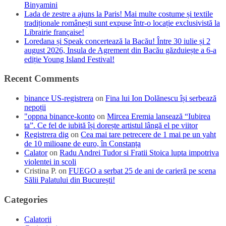
Binyamini
Lada de zestre a ajuns la Paris! Mai multe costume și textile
tradiționale românești sunt expuse într-o locație exclusivistă la
Librairie française!
Loredana și Speak concertează la Bacău! Între 30 iulie și 2
august 2026, Insula de Agrement din Bacău găzduiește a 6-a
ediție Young Island Festival!
Recent Comments
binance US-registrera
on
Fina lui Ion Dolănescu își serbează
nepoții
"oppna binance-konto
on
Mircea Eremia lansează “Iubirea
ta”. Ce fel de iubită își dorește artistul lângă el pe viitor
Registrera dig
on
Cea mai tare petrecere de 1 mai pe un yaht
de 10 milioane de euro, în Constanța
Calator
on
Radu Andrei Tudor si Fratii Stoica lupta impotriva
violentei in scoli
Cristina P.
on
FUEGO a serbat 25 de ani de carieră pe scena
Sălii Palatului din București!
Categories
Calatorii