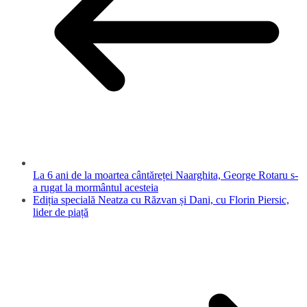
La 6 ani de la moartea cântăreței Naarghita, George Rotaru s-
a rugat la mormântul acesteia
Ediția specială Neatza cu Răzvan și Dani, cu Florin Piersic,
lider de piață