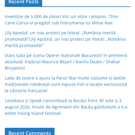
Recent Posts
Investiție de 5.000 de dolari într-un viitor campion. Thor,
Cane Corso-ul pregătit sub îndrumarea lui Mihai Nae
Lily Apostol, un nou proiect pe litoral: „România merită
promovată!”Lily Apostol, un nou proiect pe litoral: „România
merită promovată!”
Stars Gala pe scena Operei Naționale București! În premieră
absolută: tripticul Maurice Béjart / Nacho Duato / Shahar
Binyamini
Lada de zestre a ajuns la Paris! Mai multe costume și textile
tradiționale românești sunt expuse într-o locație exclusivistă
la Librairie française!
Loredana și Speak concertează la Bacău! Între 30 iulie și 2
august 2026, Insula de Agrement din Bacău găzduiește a 6-a
ediție Young Island Festival!
Recent Comments