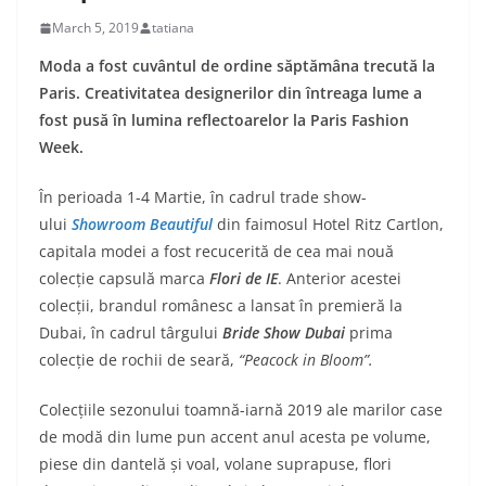
March 5, 2019
tatiana
Moda a fost cuvântul de ordine săptămâna trecută la
Paris. Creativitatea designerilor din întreaga lume a
fost pusă în lumina reflectoarelor la Paris Fashion
Week.
În perioada 1-4 Martie, în cadrul trade show-
ului
Showroom Beautiful
din faimosul Hotel Ritz Cartlon,
capitala modei a fost recucerită de cea mai nouă
colecție capsulă marca
Flori de IE
. Anterior acestei
colecții, brandul românesc a lansat în premieră la
Dubai, în cadrul târgului
Bride Show Dubai
prima
colecție de rochii de seară,
“Peacock in Bloom”.
Colecțiile sezonului toamnă-iarnă 2019 ale marilor case
de modă din lume pun accent anul acesta pe volume,
piese din dantelă și voal, volane suprapuse, flori