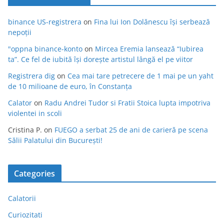
binance US-registrera
on
Fina lui Ion Dolănescu își serbează
nepoții
"oppna binance-konto
on
Mircea Eremia lansează “Iubirea
ta”. Ce fel de iubită își dorește artistul lângă el pe viitor
Registrera dig
on
Cea mai tare petrecere de 1 mai pe un yaht
de 10 milioane de euro, în Constanța
Calator
on
Radu Andrei Tudor si Fratii Stoica lupta impotriva
violentei in scoli
Cristina P.
on
FUEGO a serbat 25 de ani de carieră pe scena
Sălii Palatului din București!
Categories
Calatorii
Curiozitati