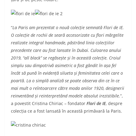
“
La
Paris am prezentat o nouă colecție semnată Flori de IE.
O colecție de rochii de seară accesorizate cu flori mărgelite
realizate integral handmade, păstrând linia colecțiilor
precedente care au fost lansate în Dubai. Culoarea anului
2019, “all black” se regăsește și în această colecție. Croiul
simplu sau dimpotrivă asimetric a fost gândit în așa fel
încât să pună în evidență silueta și feminitatea celei care o
poartă. La o simplă analiză se poate observa din ce în ce
mai mult o reîntoarcere către moda anilor 1920, designerii
reinventând și reinterpretând modele absolut irezistibile.
”,
a povestit Cristina
Chiriac – fondator
Flori de IE
, despre
colecția ce a fost lansată în această primăvară la Paris.