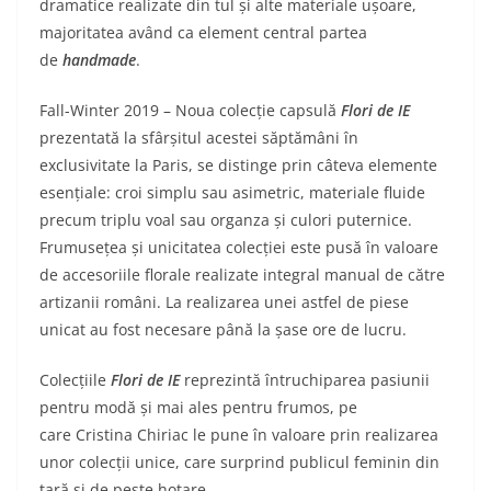
dramatice realizate din tul și alte materiale ușoare,
majoritatea având ca element central partea
de
handmade
.
Fall-Winter 2019 – Noua colecție
capsulă
Flori de IE
prezentată la sfârșitul acestei săptămâni în
exclusivitate la Paris, se distinge prin câteva elemente
esențiale: croi simplu sau asimetric, materiale fluide
precum triplu voal sau organza și culori puternice.
Frumusețea și unicitatea colecției este pusă în valoare
de accesoriile florale realizate integral manual de către
artizanii români. La realizarea unei astfel de piese
unicat au fost necesare până la șase ore de lucru.
Colecțiile
Flori de IE
reprezintă întruchiparea pasiunii
pentru modă și mai ales pentru frumos, pe
care Cristina Chiriac le pune în valoare prin realizarea
unor colecții unice, care surprind publicul feminin din
țară și de peste hotare.