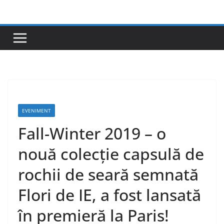
Skip
to
content
EVENIMENT
Fall-Winter 2019 – o
nouă colecție capsulă de
rochii de seară semnată
Flori de IE, a fost lansată
în premieră la Paris!