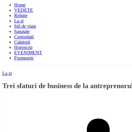
Home
VEDETE
Religie
La zi
Stil de viata
Sanatate
Curiozitati
Calatorii
Horoscop
EVENIMENT
Frumusete
La zi
Trei sfaturi de business de la antreprenor