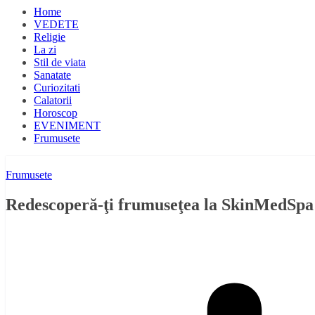
Home
VEDETE
Religie
La zi
Stil de viata
Sanatate
Curiozitati
Calatorii
Horoscop
EVENIMENT
Frumusete
Frumusete
Redescoperă-ţi frumuseţea la SkinMedSpa