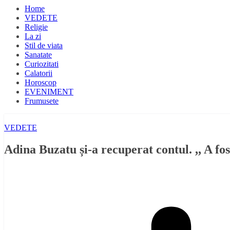
Home
VEDETE
Religie
La zi
Stil de viata
Sanatate
Curiozitati
Calatorii
Horoscop
EVENIMENT
Frumusete
VEDETE
Adina Buzatu și-a recuperat contul. ,, A f