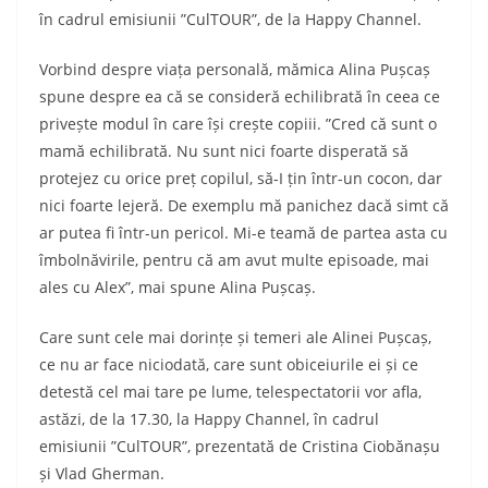
în cadrul emisiunii ”CulTOUR”, de la Happy Channel.
Vorbind despre viața personală, mămica Alina Pușcaș
spune despre ea că se consideră echilibrată în ceea ce
privește modul în care își crește copiii. ”Cred că sunt o
mamă echilibrată. Nu sunt nici foarte disperată să
protejez cu orice preț copilul, să-I țin într-un cocon, dar
nici foarte lejeră. De exemplu mă panichez dacă simt că
ar putea fi într-un pericol. Mi-e teamă de partea asta cu
îmbolnăvirile, pentru că am avut multe episoade, mai
ales cu Alex”, mai spune Alina Pușcaș.
Care sunt cele mai dorințe și temeri ale Alinei Pușcaș,
ce nu ar face niciodată, care sunt obiceiurile ei și ce
detestă cel mai tare pe lume, telespectatorii vor afla,
astăzi, de la 17.30, la Happy Channel, în cadrul
emisiunii ”CulTOUR”, prezentată de Cristina Ciobănașu
și Vlad Gherman.