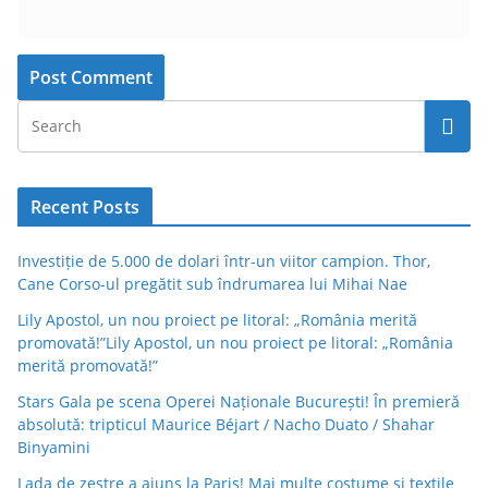
Recent Posts
Investiție de 5.000 de dolari într-un viitor campion. Thor,
Cane Corso-ul pregătit sub îndrumarea lui Mihai Nae
Lily Apostol, un nou proiect pe litoral: „România merită
promovată!”Lily Apostol, un nou proiect pe litoral: „România
merită promovată!”
Stars Gala pe scena Operei Naționale București! În premieră
absolută: tripticul Maurice Béjart / Nacho Duato / Shahar
Binyamini
Lada de zestre a ajuns la Paris! Mai multe costume și textile