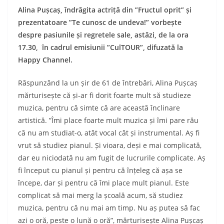
Alina Pu
ș
ca
ș
, îndrăgita actri
ț
ă
din
”
Fructul oprit
”
ș
i
prezentatoare
”
Te cunosc de undeva!” vorbe
ș
te
despre pasiunile
ș
i regretele sale, astăzi, de la ora
17.30, în cadrul emisiunii ”CulTOUR”, difuzată la
Happy Channel.
Răspunzând la un șir de 61 de întrebări, Alina Pușcaș
mărturisește că și-ar fi dorit foarte mult să studieze
muzica, pentru că simte că are această înclinare
artistică. ”Îmi place foarte mult muzica și îmi pare rău
că nu am studiat-o, atât vocal cât și instrumental. Aș fi
vrut să studiez pianul. Și vioara, deși e mai complicată,
dar eu niciodată nu am fugit de lucrurile complicate. Aș
fi început cu pianul și pentru că înțeleg că așa se
începe, dar și pentru că îmi place mult pianul. Este
complicat să mai merg la școală acum, să studiez
muzica, pentru că nu mai am timp. Nu aș putea să fac
azi o oră, peste o lună o oră”, mărturisește Alina Pușcaș