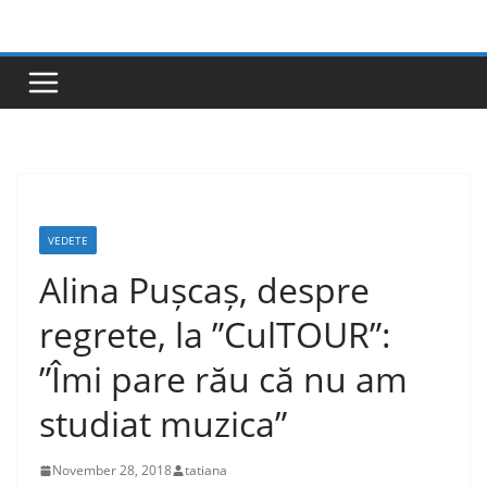
Skip
to
content
VEDETE
Alina Pușcaș, despre
regrete, la ”CulTOUR”:
”Îmi pare rău că nu am
studiat muzica”
November 28, 2018
tatiana