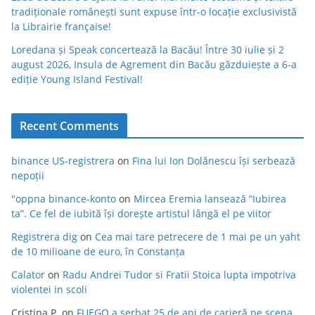
tradiționale românești sunt expuse într-o locație exclusivistă
la Librairie française!
Loredana și Speak concertează la Bacău! Între 30 iulie și 2
august 2026, Insula de Agrement din Bacău găzduiește a 6-a
ediție Young Island Festival!
Recent Comments
binance US-registrera
on
Fina lui Ion Dolănescu își serbează
nepoții
"oppna binance-konto
on
Mircea Eremia lansează “Iubirea
ta”. Ce fel de iubită își dorește artistul lângă el pe viitor
Registrera dig
on
Cea mai tare petrecere de 1 mai pe un yaht
de 10 milioane de euro, în Constanța
Calator
on
Radu Andrei Tudor si Fratii Stoica lupta impotriva
violentei in scoli
Cristina P.
on
FUEGO a serbat 25 de ani de carieră pe scena