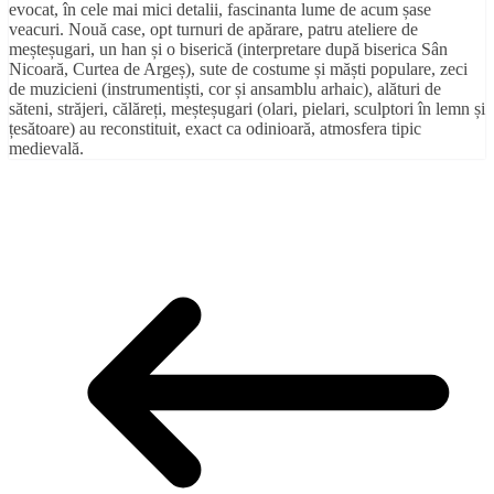
evocat, în cele mai mici detalii, fascinanta lume de acum șase
veacuri. Nouă case, opt turnuri de apărare, patru ateliere de
meșteșugari, un han și o biserică (interpretare după biserica Sân
Nicoară, Curtea de Argeș), sute de costume și măști populare, zeci
de muzicieni (instrumentiști, cor și ansamblu arhaic), alături de
săteni, străjeri, călăreți, meșteșugari (olari, pielari, sculptori în lemn și
țesătoare) au reconstituit, exact ca odinioară, atmosfera tipic
medievală.