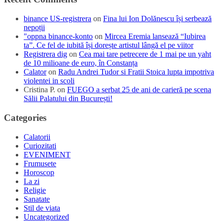
binance US-registrera
on
Fina lui Ion Dolănescu își serbează
nepoții
"oppna binance-konto
on
Mircea Eremia lansează “Iubirea
ta”. Ce fel de iubită își dorește artistul lângă el pe viitor
Registrera dig
on
Cea mai tare petrecere de 1 mai pe un yaht
de 10 milioane de euro, în Constanța
Calator
on
Radu Andrei Tudor si Fratii Stoica lupta impotriva
violentei in scoli
Cristina P.
on
FUEGO a serbat 25 de ani de carieră pe scena
Sălii Palatului din București!
Categories
Calatorii
Curiozitati
EVENIMENT
Frumusete
Horoscop
La zi
Religie
Sanatate
Stil de viata
Uncategorized