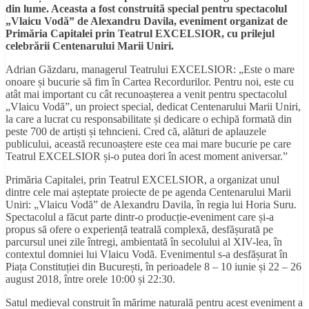
din lume. Aceasta a fost construită special pentru spectacolul
„Vlaicu Vodă” de Alexandru Davila, eveniment organizat de
Primăria Capitalei prin Teatrul EXCELSIOR, cu prilejul
celebrării Centenarului Marii Uniri.
Adrian Găzdaru, managerul Teatrului EXCELSIOR: „Este o mare
onoare și bucurie să fim în Cartea Recordurilor. Pentru noi, este cu
atât mai important cu cât recunoașterea a venit pentru spectacolul
„Vlaicu Vodă”, un proiect special, dedicat Centenarului Marii Uniri,
la care a lucrat cu responsabilitate și dedicare o echipă formată din
peste 700 de artiști și tehncieni. Cred că, alături de aplauzele
publicului, această recunoaștere este cea mai mare bucurie pe care
Teatrul EXCELSIOR și-o putea dori în acest moment aniversar.”
Primăria Capitalei, prin Teatrul EXCELSIOR, a organizat unul
dintre cele mai așteptate proiecte de pe agenda Centenarului Marii
Uniri: „Vlaicu Vodă” de Alexandru Davila, în regia lui Horia Suru.
Spectacolul a făcut parte dintr-o producție-eveniment care și-a
propus să ofere o experiență teatrală complexă, desfășurată pe
parcursul unei zile întregi, ambientată în secolului al XIV-lea, în
contextul domniei lui Vlaicu Vodă. Evenimentul s-a desfășurat în
Piața Constituției din București, în perioadele 8 – 10 iunie și 22 – 26
august 2018, între orele 10:00 și 22:30.
Satul medieval construit în mărime naturală pentru acest eveniment a