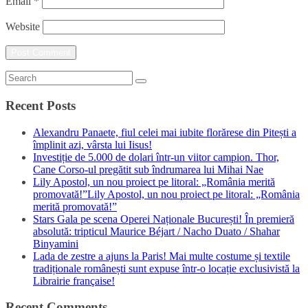
Email
*
Website
Recent Posts
Alexandru Panaete, fiul celei mai iubite florărese din Pitești a
împlinit azi, vârsta lui Iisus!
Investiție de 5.000 de dolari într-un viitor campion. Thor,
Cane Corso-ul pregătit sub îndrumarea lui Mihai Nae
Lily Apostol, un nou proiect pe litoral: „România merită
promovată!”Lily Apostol, un nou proiect pe litoral: „România
merită promovată!”
Stars Gala pe scena Operei Naționale București! În premieră
absolută: tripticul Maurice Béjart / Nacho Duato / Shahar
Binyamini
Lada de zestre a ajuns la Paris! Mai multe costume și textile
tradiționale românești sunt expuse într-o locație exclusivistă la
Librairie française!
Recent Comments