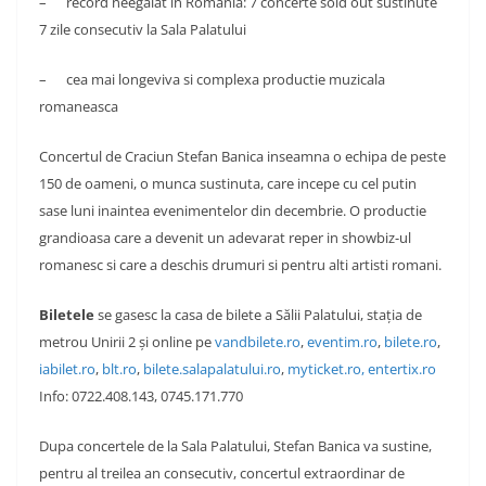
– record neegalat in Romania: 7 concerte sold out sustinute
7 zile consecutiv la Sala Palatului
– cea mai longeviva si complexa productie muzicala
romaneasca
Concertul de Craciun Stefan Banica inseamna o echipa de peste
150 de oameni, o munca sustinuta, care incepe cu cel putin
sase luni inaintea evenimentelor din decembrie. O productie
grandioasa care a devenit un adevarat reper in showbiz-ul
romanesc si care a deschis drumuri si pentru alti artisti romani.
Biletele
se gasesc la casa de bilete a Sălii Palatului, stația de
metrou Unirii 2 și online pe
vandbilete.ro
,
eventim.ro
,
bilete.ro
,
iabilet.ro
,
blt.ro
,
bilete.salapalatului.ro
,
myticket.ro,
entertix.ro
Info: 0722.408.143, 0745.171.770
Dupa concertele de la Sala Palatului, Stefan Banica va sustine,
pentru al treilea an consecutiv, concertul extraordinar de