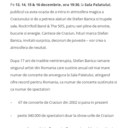
Pe
13, 14, 15 & 16 decembrie, ora 19:30
, la
Sala Palatului
,
publicul va avea ocazia de a intra in atmosfera magica a
Craciunului si de a petrece alaturi de Stefan Banica si trupele
sale, Rock’n’Roll Band & The 50’S, patru seri pline de emotie,
bucurie si energie.
Cantece de Craciun, hituri marca Stefan
Banica, invitati-surpriza, decoruri de poveste – vor crea o
atmosfera de neuitat.
Dupa 17 ani de traditie neintrerupta, Stefan Banica ramane
singurul artist din Romania care sustine anual cel mai mare
numar de concerte de anvergura la Sala Palatului, atingand
cifre record pentru Romania, ca numar de concerte sustinute si
ca numar de spectatori:
– 67 de concerte de Craciun din 2002 si pana in prezent
– peste 340.000 de spectatori doar la show-urile de Craciun