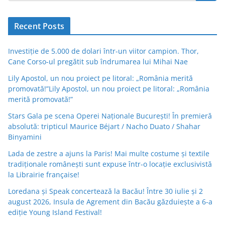
Recent Posts
Investiție de 5.000 de dolari într-un viitor campion. Thor,
Cane Corso-ul pregătit sub îndrumarea lui Mihai Nae
Lily Apostol, un nou proiect pe litoral: „România merită
promovată!”Lily Apostol, un nou proiect pe litoral: „România
merită promovată!”
Stars Gala pe scena Operei Naționale București! În premieră
absolută: tripticul Maurice Béjart / Nacho Duato / Shahar
Binyamini
Lada de zestre a ajuns la Paris! Mai multe costume și textile
tradiționale românești sunt expuse într-o locație exclusivistă
la Librairie française!
Loredana și Speak concertează la Bacău! Între 30 iulie și 2
august 2026, Insula de Agrement din Bacău găzduiește a 6-a
ediție Young Island Festival!