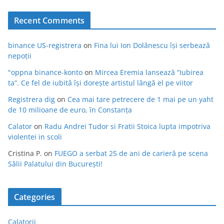
Recent Comments
binance US-registrera
on
Fina lui Ion Dolănescu își serbează
nepoții
"oppna binance-konto
on
Mircea Eremia lansează “Iubirea
ta”. Ce fel de iubită își dorește artistul lângă el pe viitor
Registrera dig
on
Cea mai tare petrecere de 1 mai pe un yaht
de 10 milioane de euro, în Constanța
Calator
on
Radu Andrei Tudor si Fratii Stoica lupta impotriva
violentei in scoli
Cristina P.
on
FUEGO a serbat 25 de ani de carieră pe scena
Sălii Palatului din București!
Categories
Calatorii