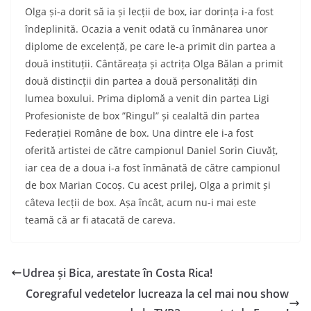
Olga și-a dorit să ia și lecții de box, iar dorința i-a fost
îndeplinită. Ocazia a venit odată cu înmânarea unor
diplome de excelență, pe care le-a primit din partea a
două instituții. Cântăreața și actrița Olga Bălan a primit
două distincții din partea a două personalități din
lumea boxului. Prima diplomă a venit din partea Ligi
Profesioniste de box ”Ringul” și cealaltă din partea
Federației Române de box. Una dintre ele i-a fost
oferită artistei de către campionul Daniel Sorin Ciuvăț,
iar cea de a doua i-a fost înmânată de către campionul
de box Marian Cocoș. Cu acest prilej, Olga a primit și
câteva lecții de box. Așa încât, acum nu-i mai este
teamă că ar fi atacată de careva.
Udrea și Bica, arestate în Costa Rica!
Coregraful vedetelor lucreaza la cel mai nou show