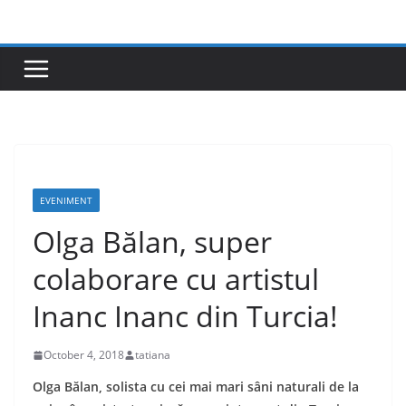
Skip
to
content
EVENIMENT
Olga Bălan, super
colaborare cu artistul
Inanc Inanc din Turcia!
October 4, 2018
tatiana
Olga Bălan, solista cu cei mai mari sâni naturali de la