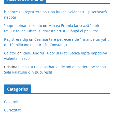
binance US-registrera
on
Fina lui Ion Dolănescu își serbează
nepoții
"oppna binance-konto
on
Mircea Eremia lansează “Iubirea
ta”. Ce fel de iubită își dorește artistul lângă el pe viitor
Registrera dig
on
Cea mai tare petrecere de 1 mai pe un yaht
de 10 milioane de euro, în Constanța
Calator
on
Radu Andrei Tudor si Fratii Stoica lupta impotriva
violentei in scoli
Cristina P.
on
FUEGO a serbat 25 de ani de carieră pe scena
Sălii Palatului din București!
Categories
Calatorii
Curiozitati