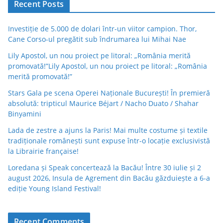
Recent Posts
Investiție de 5.000 de dolari într-un viitor campion. Thor,
Cane Corso-ul pregătit sub îndrumarea lui Mihai Nae
Lily Apostol, un nou proiect pe litoral: „România merită
promovată!”Lily Apostol, un nou proiect pe litoral: „România
merită promovată!”
Stars Gala pe scena Operei Naționale București! În premieră
absolută: tripticul Maurice Béjart / Nacho Duato / Shahar
Binyamini
Lada de zestre a ajuns la Paris! Mai multe costume și textile
tradiționale românești sunt expuse într-o locație exclusivistă
la Librairie française!
Loredana și Speak concertează la Bacău! Între 30 iulie și 2
august 2026, Insula de Agrement din Bacău găzduiește a 6-a
ediție Young Island Festival!
Recent Comments