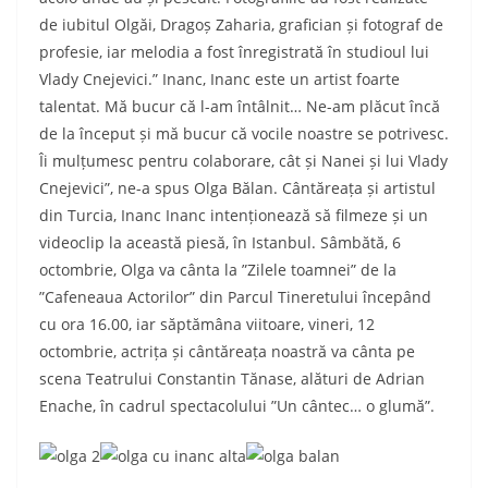
de iubitul Olgăi, Dragoș Zaharia, grafician și fotograf de
profesie, iar melodia a fost înregistrată în studioul lui
Vlady Cnejevici.” Inanc, Inanc este un artist foarte
talentat. Mă bucur că l-am întâlnit… Ne-am plăcut încă
de la început și mă bucur că vocile noastre se potrivesc.
Îi mulțumesc pentru colaborare, cât și Nanei și lui Vlady
Cnejevici”, ne-a spus Olga Bălan. Cântăreața și artistul
din Turcia, Inanc Inanc intenționează să filmeze și un
videoclip la această piesă, în Istanbul. Sâmbătă, 6
octombrie, Olga va cânta la ”Zilele toamnei” de la
”Cafeneaua Actorilor” din Parcul Tineretului începând
cu ora 16.00, iar săptămâna viitoare, vineri, 12
octombrie, actrița și cântăreața noastră va cânta pe
scena Teatrului Constantin Tănase, alături de Adrian
Enache, în cadrul spectacolului ”Un cântec… o glumă”.