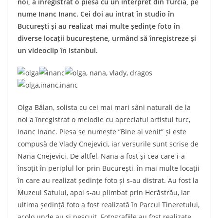
noi, a înregistrat o piesă cu un interpret din Turcia, pe
nume Inanc Inanc. Cei doi au intrat în studio în
București și au realizat mai multe ședințe foto în
diverse locații bucureștene, urmând să înregistreze și
un videoclip în Istanbul.
Olga Bălan, solista cu cei mai mari sâni naturali de la
noi a înregistrat o melodie cu apreciatul artistul turc,
Inanc Inanc. Piesa se numește ”Bine ai venit” și este
compusă de Vlady Cnejevici, iar versurile sunt scrise de
Nana Cnejevici. De altfel, Nana a fost și cea care i-a
însoțit în periplul lor prin București, în mai multe locații
în care au realizat ședințe foto și s-au distrat. Au fost la
Muzeul Satului, apoi s-au plimbat prin Herăstrău, iar
ultima ședință foto a fost realizată în Parcul Tineretului,
acolo unde au și pescuit. Fotografiile au fost realizate