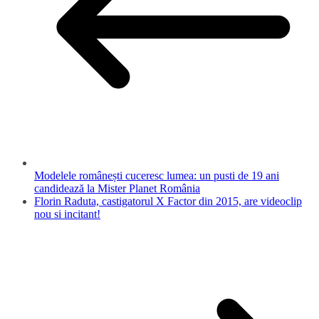
Modelele românești cuceresc lumea: un pusti de 19 ani
candidează la Mister Planet România
Florin Raduta, castigatorul X Factor din 2015, are videoclip
nou si incitant!