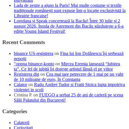
Binyamini
Lada de zestre a ajuns la Paris! Mai multe costume și textile
tradiționale românești sunt expuse într-o locație exclusivistă la
Librairie française!
Loredana și Speak concertează la Bacău! Între 30 iulie și 2
august 2026, Insula de Agrement din Bacău găzduiește a 6-a
ediție Young Island Festival!
Recent Comments
binance US-registrera
on
Fina lui Ion Dolănescu își serbează
nepoții
"oppna binance-konto
on
Mircea Eremia lansează “Iubirea
ta”. Ce fel de iubită își dorește artistul lângă el pe viitor
Registrera dig
on
Cea mai tare petrecere de 1 mai pe un yaht
de 10 milioane de euro, în Constanța
Calator
on
Radu Andrei Tudor si Fratii Stoica lupta impotriva
violentei in scoli
Cristina P.
on
FUEGO a serbat 25 de ani de carieră pe scena
Sălii Palatului din București!
Categories
Calatorii
Curiozitati