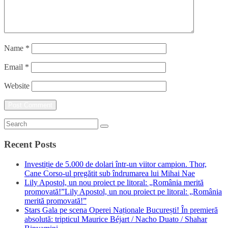
Name
*
Email
*
Website
Recent Posts
Investiție de 5.000 de dolari într-un viitor campion. Thor,
Cane Corso-ul pregătit sub îndrumarea lui Mihai Nae
Lily Apostol, un nou proiect pe litoral: „România merită
promovată!”Lily Apostol, un nou proiect pe litoral: „România
merită promovată!”
Stars Gala pe scena Operei Naționale București! În premieră
absolută: tripticul Maurice Béjart / Nacho Duato / Shahar