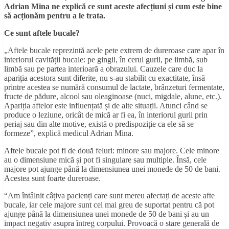
Adrian Mina ne explică ce sunt aceste afecțiuni și cum este bine
să acționăm pentru a le trata.
Ce sunt aftele bucale?
„Aftele bucale reprezintă acele pete extrem de dureroase care apar în
interiorul cavității bucale: pe gingii, în cerul gurii, pe limbă, sub
limbă sau pe partea interioară a obrazului. Cauzele care duc la
apariția acestora sunt diferite, nu s-au stabilit cu exactitate, însă
printre acestea se numără consumul de lactate, brânzeturi fermentate,
fructe de pădure, alcool sau oleaginoase (nuci, migdale, alune, etc.).
Apariția aftelor este influențată și de alte situații. Atunci când se
produce o leziune, oricât de mică ar fi ea, în interiorul gurii prin
periaj sau din alte motive, există o predispoziție ca ele să se
formeze”, explică medicul Adrian Mina.
Aftele bucale pot fi de două feluri: minore sau majore. Cele minore
au o dimensiune mică și pot fi singulare sau multiple. Însă, cele
majore pot ajunge până la dimensiunea unei monede de 50 de bani.
Acestea sunt foarte dureroase.
“Am întâlnit câțiva pacienți care sunt mereu afectați de aceste afte
bucale, iar cele majore sunt cel mai greu de suportat pentru că pot
ajunge până la dimensiunea unei monede de 50 de bani și au un
impact negativ asupra întreg corpului. Provoacă o stare generală de