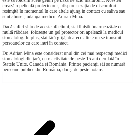
este să folosim acele geluri pe bază de acid hialuronic. Acestea
crează o peliculă protectoare și dispare sezația de discomfort
resimțită în momentul în care aftele ajung în contact cu saliva sau
sunt atinse”, adaugă medicul Adrian Mina.
Dacă suferi și tu de aceste afecțiuni, stai liniștit, înarmează-te cu
multă răbdare, folosește un gel protector ori apelează la medicul
stomatolog. În plus, stai fără grijă, dearece aftele nu se transmit
persoanelor cu care intri în contact.
Dr. Adrian Mina este considerat unul din cei mai respectați medici
stomatologi din țară, cu o activitate de peste 15 ani derulată în
Statele Unite, Canada și România. Printre pacienții săi se numară
persoane publice din România, dar și de peste hotare.