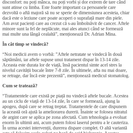
disconfort: nu poți mânca, nu poți vorbi și dor extrem de tare când
sunt atinse cu limba. Este foarte important ca persoanele care
dezvoltă o aftă majoră să nu se sperie de dimensiunea acesteia, chiar
dacă este o leziune care poate acoperi o suprafață mare din piele.
Am avut pacienți care au crezut că s-au îmbolnăvit de cancer. Aftele
minore sunt la fel de neplăcute, mai ales atunci când se formează
mai multe una lângă cealaltă”, menționează Dr. Adrian Mina.
În cât timp se vindecă?
“Noi medicii avem o vorbă: ”Aftele netratate se vindecă în două
săptămâni, iar aftele supuse unui tratament dispar în 13-14 zile.
Aceasta este durata lor de viață, însă pacientul simte acel stres la
nivelul cavității bucale între 7-8 zile. În ultimele, afta nu mai doare,
se retrage, dar încă este prezentă”, menționează medicul stomatolog.
Cum se tratează?
“Tratamentele care există pe piață nu vindecă aftele bucale. Acestea
au un ciclu de viață de 13-14 zile, în care se formează, ajung la
apogeu, după care se retrag treptat. Tratamentele de care dispunem
la această oră ajută la ameliorarea durerii. Înainte se folosea nitratul
de argint care se aplica pe zona afectată. Cum tehnologia a evoluat
enorm în ultimii ani, acum putem folosi laserul pentru a le cauteriza.
În urma acestei intervenții, durerea dispare complet. O altă variantă