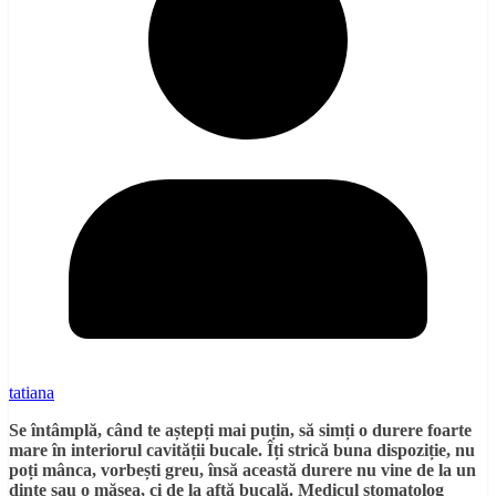
tatiana
Se întâmplă, când te aștepți mai puțin, să simți o durere foarte
mare în interiorul cavității bucale. Îți strică buna dispoziție, nu
poți mânca, vorbești greu, însă această durere nu vine de la un
dinte sau o măsea, ci de la aftă bucală. Medicul stomatolog