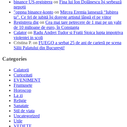
binance US-registrera
on
Fina lui Ion Dolănescu își serbează
nepoții
"oppna binance-konto
on
Mircea Eremia lansează “Iubirea
ta”. Ce fel de iubită își dorește artistul lângă el pe viitor
Registrera dig
on
Cea mai tare petrecere de 1 mai pe un yaht
de 10 milioane de euro, în Constanța
Calator
on
Radu Andrei Tudor si Fratii Stoica lupta impotriva
violentei in scoli
Cristina P.
on
FUEGO a serbat 25 de ani de carieră pe scena
Sălii Palatului din București!
Categories
Calatorii
Curiozitati
EVENIMENT
Frumusete
Horoscop
La zi
Religie
Sanatate
Stil de viata
Uncategorized
Utile
VEDETE