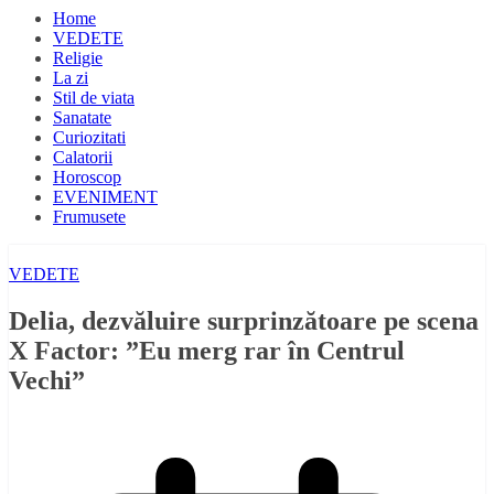
Home
VEDETE
Religie
La zi
Stil de viata
Sanatate
Curiozitati
Calatorii
Horoscop
EVENIMENT
Frumusete
VEDETE
Delia, dezvăluire surprinzătoare pe scena
X Factor: ”Eu merg rar în Centrul
Vechi”