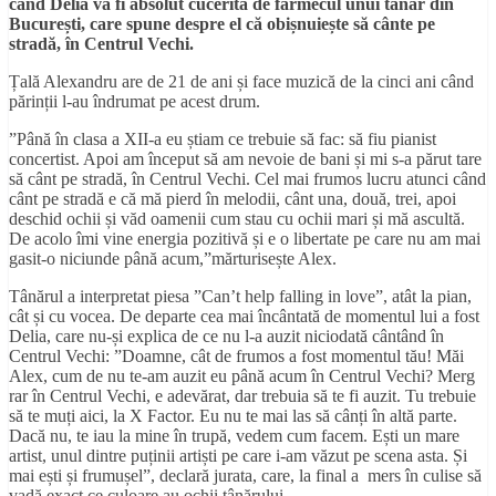
când Delia va fi absolut cucerită de farmecul unui tânăr din
București, care spune despre el că obișnuiește să cânte pe
stradă, în Centrul Vechi.
Țală Alexandru are de 21 de ani și face muzică de la cinci ani când
părinții l-au îndrumat pe acest drum.
”Până în clasa a XII-a eu știam ce trebuie să fac: să fiu pianist
concertist. Apoi am început să am nevoie de bani și mi s-a părut tare
să cânt pe stradă, în Centrul Vechi. Cel mai frumos lucru atunci când
cânt pe stradă e că mă pierd în melodii, cânt una, două, trei, apoi
deschid ochii și văd oamenii cum stau cu ochii mari și mă ascultă.
De acolo îmi vine energia pozitivă și e o libertate pe care nu am mai
gasit-o niciunde până acum,”mărturisește Alex.
Tânărul a interpretat piesa ”Can’t help falling in love”, atât la pian,
cât și cu vocea. De departe cea mai încântată de momentul lui a fost
Delia, care nu-și explica de ce nu l-a auzit niciodată cântând în
Centrul Vechi: ”Doamne, cât de frumos a fost momentul tău! Măi
Alex, cum de nu te-am auzit eu până acum în Centrul Vechi? Merg
rar în Centrul Vechi, e adevărat, dar trebuia să te fi auzit. Tu trebuie
să te muți aici, la X Factor. Eu nu te mai las să cânți în altă parte.
Dacă nu, te iau la mine în trupă, vedem cum facem. Ești un mare
artist, unul dintre puținii artiști pe care i-am văzut pe scena asta. Și
mai ești și frumușel”, declară jurata, care, la final a mers în culise să
vadă exact ce culoare au ochii tânărului.