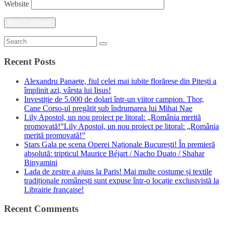
Website
Recent Posts
Alexandru Panaete, fiul celei mai iubite florărese din Pitești a
împlinit azi, vârsta lui Iisus!
Investiție de 5.000 de dolari într-un viitor campion. Thor,
Cane Corso-ul pregătit sub îndrumarea lui Mihai Nae
Lily Apostol, un nou proiect pe litoral: „România merită
promovată!”Lily Apostol, un nou proiect pe litoral: „România
merită promovată!”
Stars Gala pe scena Operei Naționale București! În premieră
absolută: tripticul Maurice Béjart / Nacho Duato / Shahar
Binyamini
Lada de zestre a ajuns la Paris! Mai multe costume și textile
tradiționale românești sunt expuse într-o locație exclusivistă la
Librairie française!
Recent Comments