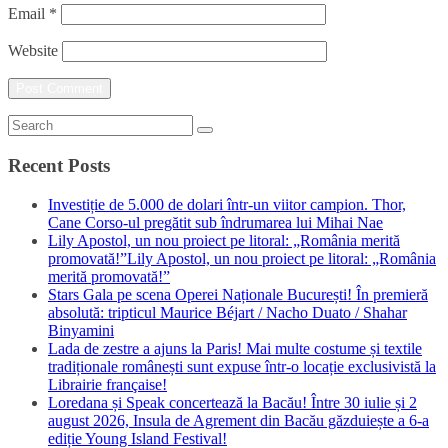
Email
*
Website
Recent Posts
Investiție de 5.000 de dolari într-un viitor campion. Thor,
Cane Corso-ul pregătit sub îndrumarea lui Mihai Nae
Lily Apostol, un nou proiect pe litoral: „România merită
promovată!”Lily Apostol, un nou proiect pe litoral: „România
merită promovată!”
Stars Gala pe scena Operei Naționale București! În premieră
absolută: tripticul Maurice Béjart / Nacho Duato / Shahar
Binyamini
Lada de zestre a ajuns la Paris! Mai multe costume și textile
tradiționale românești sunt expuse într-o locație exclusivistă la
Librairie française!
Loredana și Speak concertează la Bacău! Între 30 iulie și 2
august 2026, Insula de Agrement din Bacău găzduiește a 6-a
ediție Young Island Festival!