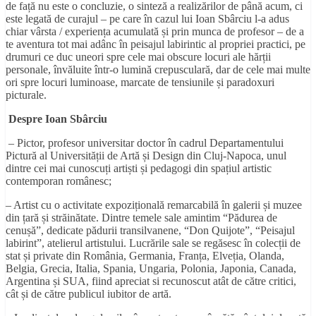
de față nu este o concluzie, o sinteză a realizărilor de până acum, ci
este legată de curajul – pe care în cazul lui Ioan Sbârciu l-a adus
chiar vârsta / experiența acumulată și prin munca de profesor – de a
te aventura tot mai adânc în peisajul labirintic al propriei practici, pe
drumuri ce duc uneori spre cele mai obscure locuri ale hărții
personale, învăluite într-o lumină crepusculară, dar de cele mai multe
ori spre locuri luminoase, marcate de tensiunile și paradoxuri
picturale.
Despre Ioan Sbârciu
– Pictor, profesor universitar doctor în cadrul Departamentului
Pictură al Universității de Artă și Design din Cluj-Napoca, unul
dintre cei mai cunoscuți artiști și pedagogi din spațiul artistic
contemporan românesc;
– Artist cu o activitate expozițională remarcabilă în galerii și muzee
din țară și străinătate. Dintre temele sale amintim “Pădurea de
cenușă”, dedicate pădurii transilvanene, “Don Quijote”, “Peisajul
labirint”, atelierul artistului. Lucrările sale se regăsesc în colecții de
stat și private din România, Germania, Franța, Elveția, Olanda,
Belgia, Grecia, Italia, Spania, Ungaria, Polonia, Japonia, Canada,
Argentina și SUA, fiind apreciat si recunoscut atât de către critici,
cât și de către publicul iubitor de artă.