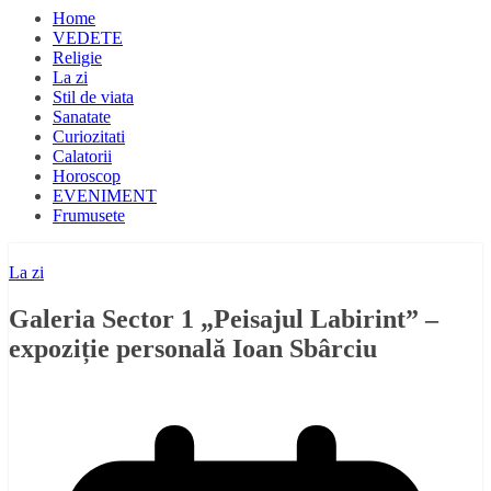
Home
VEDETE
Religie
La zi
Stil de viata
Sanatate
Curiozitati
Calatorii
Horoscop
EVENIMENT
Frumusete
La zi
Galeria Sector 1 „Peisajul Labirint” –
expoziție personală Ioan Sbârciu