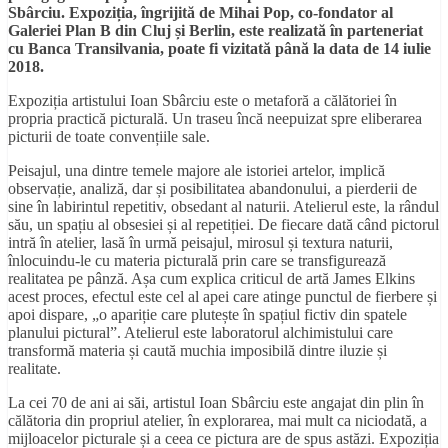
Sbârciu. Expoziția, îngrijită de Mihai Pop
, co-fondator al
Galeriei Plan B din Cluj și Berlin
, este realizată în parteneriat
cu Banca Transilvania, poate fi vizitată până la data de 14 iulie
2018
.
Expoziția artistului Ioan Sbârciu este o metaforă a călătoriei în
propria practică picturală. Un traseu încă neepuizat spre eliberarea
picturii de toate convențiile sale.
Peisajul, una dintre temele majore ale istoriei artelor, implică
observație, analiză, dar și posibilitatea abandonului, a pierderii de
sine în labirintul repetitiv, obsedant al naturii. Atelierul este, la rândul
său, un spațiu al obsesiei și al repetiției. De fiecare dată când pictorul
intră în atelier, lasă în urmă peisajul, mirosul și textura naturii,
înlocuindu-le cu materia picturală prin care se transfigurează
realitatea pe pânză. Așa cum explica criticul de artă James Elkins
acest proces, efectul este cel al apei care atinge punctul de fierbere și
apoi dispare, „o apariție care plutește în spațiul fictiv din spatele
planului pictural”. Atelierul este laboratorul alchimistului care
transformă materia și caută muchia imposibilă dintre iluzie și
realitate.
La cei 70 de ani ai săi, artistul Ioan Sbârciu este angajat din plin în
călătoria din propriul atelier, în explorarea, mai mult ca niciodată, a
mijloacelor picturale și a ceea ce pictura are de spus astăzi. Expoziția