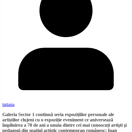
tatiana
Galeria Sector 1 continuă seria expozițiilor personale ale
artiștilor clujeni cu o expoziție eveniment ce
aniversează
împlinirea a 70 de ani a unuia dintre cei mai cunoscuți artişti şi
pedagogi din spaţiul artistic contemporan românesc:
Ioan