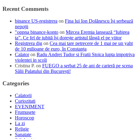
Recent Comments
binance US-registrera
on
Fina lui Ion Dolănescu își serbează
nepoții
"oppna binance-konto
on
Mircea Eremia lansează “Iubirea
ta”. Ce fel de iubită își dorește artistul lângă el pe viitor
Registrera dig
on
Cea mai tare petrecere de 1 mai pe un yaht
de 10 milioane de euro, în Constanța
Calator
on
Radu Andrei Tudor si Fratii Stoica lupta impotriva
violentei in scoli
Cristina P.
on
FUEGO a serbat 25 de ani de carieră pe scena
Sălii Palatului din București!
Categories
Calatorii
Curiozitati
EVENIMENT
Frumusete
Horoscop
La zi
Religie
Sanatate