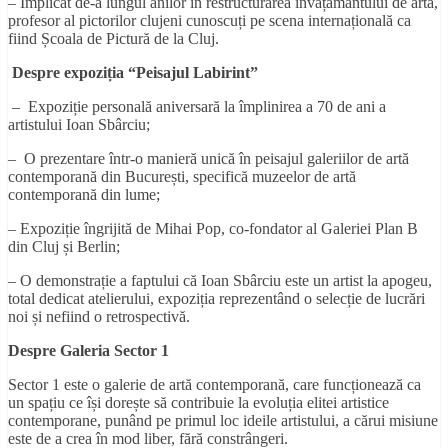
– Implicat de-a lungul anilor în restructurarea învățământului de artă,
profesor al pictorilor clujeni cunoscuți pe scena internațională ca
fiind Școala de Pictură de la Cluj.
Despre
expoziția “Peisajul Labirint”
– Expoziție personală aniversară la împlinirea a 70 de ani a
artistului Ioan Sbârciu;
– O prezentare într-o manieră unică în peisajul galeriilor de artă
contemporană din București, specifică muzeelor de artă
contemporană din lume;
– Expoziție îngrijită de Mihai Pop, co-fondator al Galeriei Plan B
din Cluj și Berlin;
– O demonstrație a faptului că Ioan Sbârciu este un artist la apogeu,
total dedicat atelierului, expoziția reprezentând o selecție de lucrări
noi și nefiind o retrospectivă.
Despre Galeria Sector 1
Sector 1 este o galerie de artă contemporană, care funcționează ca
un spațiu ce își dorește să contribuie la evoluția elitei artistice
contemporane, punând pe primul loc ideile artistului, a cărui misiune
este de a crea în mod liber, fără constrângeri.