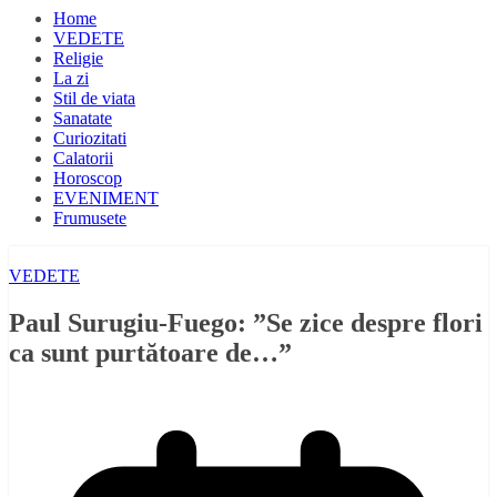
Home
VEDETE
Religie
La zi
Stil de viata
Sanatate
Curiozitati
Calatorii
Horoscop
EVENIMENT
Frumusete
VEDETE
Paul Surugiu-Fuego: ”Se zice despre flori
ca sunt purtătoare de…”