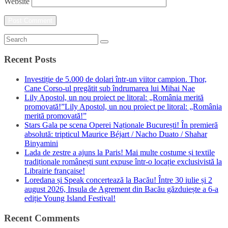
Website
Recent Posts
Investiție de 5.000 de dolari într-un viitor campion. Thor,
Cane Corso-ul pregătit sub îndrumarea lui Mihai Nae
Lily Apostol, un nou proiect pe litoral: „România merită
promovată!”Lily Apostol, un nou proiect pe litoral: „România
merită promovată!”
Stars Gala pe scena Operei Naționale București! În premieră
absolută: tripticul Maurice Béjart / Nacho Duato / Shahar
Binyamini
Lada de zestre a ajuns la Paris! Mai multe costume și textile
tradiționale românești sunt expuse într-o locație exclusivistă la
Librairie française!
Loredana și Speak concertează la Bacău! Între 30 iulie și 2
august 2026, Insula de Agrement din Bacău găzduiește a 6-a
ediție Young Island Festival!
Recent Comments