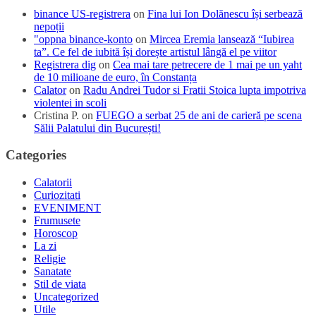
binance US-registrera
on
Fina lui Ion Dolănescu își serbează
nepoții
"oppna binance-konto
on
Mircea Eremia lansează “Iubirea
ta”. Ce fel de iubită își dorește artistul lângă el pe viitor
Registrera dig
on
Cea mai tare petrecere de 1 mai pe un yaht
de 10 milioane de euro, în Constanța
Calator
on
Radu Andrei Tudor si Fratii Stoica lupta impotriva
violentei in scoli
Cristina P.
on
FUEGO a serbat 25 de ani de carieră pe scena
Sălii Palatului din București!
Categories
Calatorii
Curiozitati
EVENIMENT
Frumusete
Horoscop
La zi
Religie
Sanatate
Stil de viata
Uncategorized
Utile