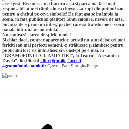
acest gest. Recunosc, ma bucura asta și parca ma face mai
responsabil atunci când știu ca cineva și-a rupt din puținul sau
pentru a cheltui pe ceva simbolic! De fapt așa se întâmpla la
scena, in fata publicului plătitor! Simți caldura, nevoia de arta,
bucuria de a primi un întreg pachet care sa transforme o seara
banala intr-una memorabila!
Nu contează starea de spirit, nimic!
Și chiar dacă, contrar aparentelor, artiștii nu sunt deloc cei mai
fericiti sau mai perfecti oameni, ei strălucesc și zâmbesc pentru
publicului lor! Va imbratisez și va aștept pe 4 mai, in
“GRAMOFONUL CU AMINTIRI”, la Teatrul “Alexandru
Davila” din Pitesti!
#flori
#public
#artisti
#gramofonulcuamintiri
”,
scrie Paul Surugiu-Fuego.