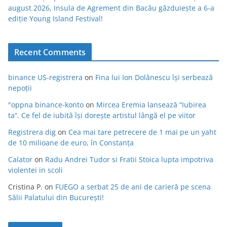
august 2026, Insula de Agrement din Bacău găzduiește a 6-a
ediție Young Island Festival!
Recent Comments
binance US-registrera
on
Fina lui Ion Dolănescu își serbează
nepoții
"oppna binance-konto
on
Mircea Eremia lansează “Iubirea
ta”. Ce fel de iubită își dorește artistul lângă el pe viitor
Registrera dig
on
Cea mai tare petrecere de 1 mai pe un yaht
de 10 milioane de euro, în Constanța
Calator
on
Radu Andrei Tudor si Fratii Stoica lupta impotriva
violentei in scoli
Cristina P.
on
FUEGO a serbat 25 de ani de carieră pe scena
Sălii Palatului din București!