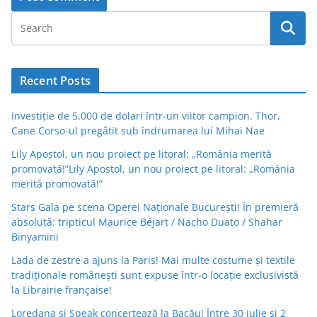
Recent Posts
Investiție de 5.000 de dolari într-un viitor campion. Thor,
Cane Corso-ul pregătit sub îndrumarea lui Mihai Nae
Lily Apostol, un nou proiect pe litoral: „România merită
promovată!”Lily Apostol, un nou proiect pe litoral: „România
merită promovată!”
Stars Gala pe scena Operei Naționale București! În premieră
absolută: tripticul Maurice Béjart / Nacho Duato / Shahar
Binyamini
Lada de zestre a ajuns la Paris! Mai multe costume și textile
tradiționale românești sunt expuse într-o locație exclusivistă
la Librairie française!
Loredana și Speak concertează la Bacău! Între 30 iulie și 2