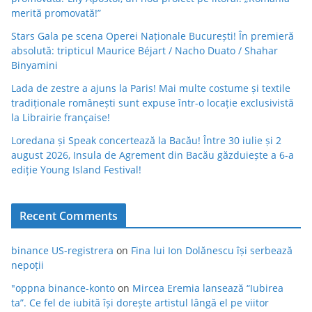
merită promovată!”
Stars Gala pe scena Operei Naționale București! În premieră
absolută: tripticul Maurice Béjart / Nacho Duato / Shahar
Binyamini
Lada de zestre a ajuns la Paris! Mai multe costume și textile
tradiționale românești sunt expuse într-o locație exclusivistă
la Librairie française!
Loredana și Speak concertează la Bacău! Între 30 iulie și 2
august 2026, Insula de Agrement din Bacău găzduiește a 6-a
ediție Young Island Festival!
Recent Comments
binance US-registrera
on
Fina lui Ion Dolănescu își serbează
nepoții
"oppna binance-konto
on
Mircea Eremia lansează “Iubirea
ta”. Ce fel de iubită își dorește artistul lângă el pe viitor