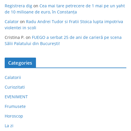
Registrera dig
on
Cea mai tare petrecere de 1 mai pe un yaht
de 10 milioane de euro, în Constanța
Calator
on
Radu Andrei Tudor si Fratii Stoica lupta impotriva
violentei in scoli
Cristina P.
on
FUEGO a serbat 25 de ani de carieră pe scena
Sălii Palatului din București!
Categories
Calatorii
Curiozitati
EVENIMENT
Frumusete
Horoscop
La zi