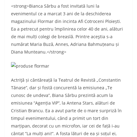
<strong>Bianca Sârbu a fost invitată luni la
evenimentul ce a marcat 3 ani de la deschiderea
magazinului Flormar din incinta Afi Cotroceni Ploiești.
Ea a petrecut pentru împlinirea celor 40 de ani, alături
de mai mulți colegi de breaslă. Printre aceştia s-a
numărat Maria Buză, Annes, Adriana Bahmuțeanu și
Diana Munteanu.</strong>
Actriţă și cântăreață la Teatrul de Revistă „Constantin
Tănase”, dar și fostă concurentă la emisiunea „Te
cunosc de undeva”, Biana Sârbu prezintă acum la
emisiunea “Agenția VIP”, la Antena Stars, alături de
Cristian Brancu. Ea a avut parte de o mare surpriză în
timpul evenimentului, când a primit un tort din
marțipan, decorat cu un microfon, iar cei de față i-au
cântat ”La mulți ani!”. A fosta lături de ea și soțul ei,