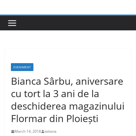
Skip
to
content
EVENIMENT
Bianca Sârbu, aniversare
cu tort la 3 ani de la
deschiderea magazinului
Flormar din Ploiești
March 14, 2018
tatiana