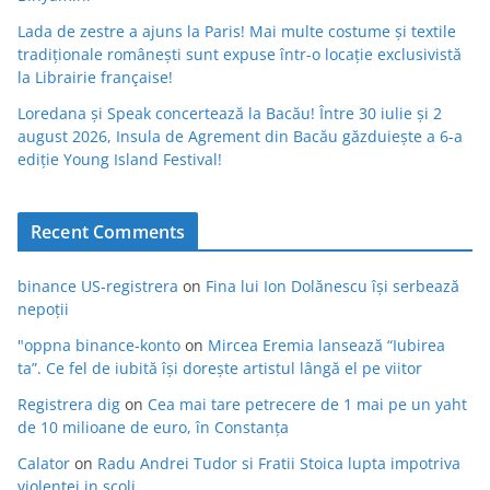
Lada de zestre a ajuns la Paris! Mai multe costume și textile
tradiționale românești sunt expuse într-o locație exclusivistă
la Librairie française!
Loredana și Speak concertează la Bacău! Între 30 iulie și 2
august 2026, Insula de Agrement din Bacău găzduiește a 6-a
ediție Young Island Festival!
Recent Comments
binance US-registrera
on
Fina lui Ion Dolănescu își serbează
nepoții
"oppna binance-konto
on
Mircea Eremia lansează “Iubirea
ta”. Ce fel de iubită își dorește artistul lângă el pe viitor
Registrera dig
on
Cea mai tare petrecere de 1 mai pe un yaht
de 10 milioane de euro, în Constanța
Calator
on
Radu Andrei Tudor si Fratii Stoica lupta impotriva
violentei in scoli