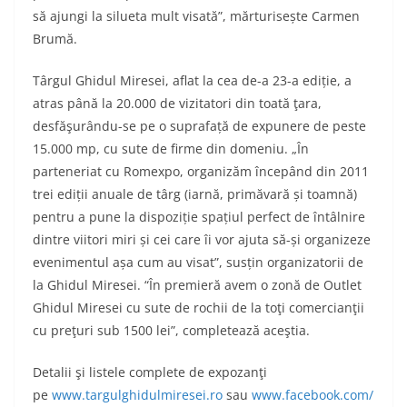
să ajungi la silueta mult visată”, mărturisește Carmen
Brumă.
Târgul Ghidul Miresei, aflat la cea de-a 23-a ediție, a
atras până la 20.000 de vizitatori din toată ţara,
desfăşurându-se pe o suprafață de expunere de peste
15.000 mp, cu sute de firme din domeniu. „În
parteneriat cu Romexpo, organizăm începând din 2011
trei ediții anuale de târg (iarnă, primăvară și toamnă)
pentru a pune la dispoziție spațiul perfect de întâlnire
dintre viitori miri și cei care îi vor ajuta să-și organizeze
evenimentul așa cum au visat”, susțin organizatorii de
la Ghidul Miresei. “În premieră avem o zonă de Outlet
Ghidul Miresei cu sute de rochii de la toţi comercianţii
cu preţuri sub 1500 lei”, completează aceştia.
Detalii şi listele complete de expozanţi
pe
www.targulghidulmiresei.ro
sau
www.facebook.com/