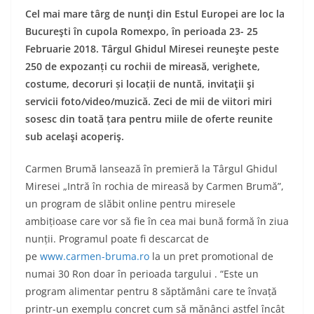
Cel mai mare târg de nunţi din Estul Europei are loc la
Bucureşti în cupola Romexpo, în perioada 23- 25
Februarie 2018. Târgul Ghidul Miresei reuneşte peste
250 de expozanți cu rochii de mireasă, verighete,
costume, decoruri și locații de nuntă, invitaţii şi
servicii foto/video/muzică. Zeci de mii de viitori miri
sosesc din toată țara pentru miile de oferte reunite
sub acelaşi acoperiş.
Carmen Brumă lansează în premieră la Târgul Ghidul
Miresei „Intră în rochia de mireasă by Carmen Brumă”,
un program de slăbit online pentru miresele
ambițioase care vor să fie în cea mai bună formă în ziua
nunții. Programul poate fi descarcat de
pe
www.carmen-bruma.ro
la un pret promotional de
numai 30 Ron doar în perioada targului . “Este un
program alimentar pentru 8 săptămâni care te învață
printr-un exemplu concret cum să mănânci astfel încât