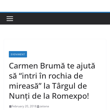
Skip
to
content
EVENIMENT
Carmen Brumă te ajută
să “intri în rochia de
mireasă” la Târgul de
Nunți de la Romexpo!
February 20, 2018
tatiana