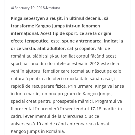
February 19, 2018
tatiana
Kinga Sebestyen a reușit, în ultimul deceniu, să
transforme Kangoo Jumps într-un fenomen
internațional. Acest tip de sport, ce are la origini
efecte terapeutice, este, spune antrenoarea, indicat la
orice vârstă, atât adulților, cât și copiilor.
Mii de
români au slăbit și și-au tonifiat corpul făcând acest
sport, iar una din dorințele acesteia în 2018 este de a
veni în ajutorul femeilor care tocmai au născut pe cale
naturală pentru a le oferi o modalitate sănătoasă și
rapidă de recuperare fizică. Prin urmare, Kinga va lansa
în luna martie, un nou program de Kangoo Jumps,
special creat pentru proaspetele mămici. Programul va
fi prezentat în premieră în weekend-ul 17-18 martie, în
cadrul evenimentul de la Miercurea Ciuc ce
aniversează 10 ani de când antrenoarea a lansat
Kangoo Jumps în România.