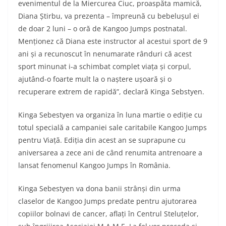
evenimentul de la Miercurea Ciuc, proaspăta mamică,
Diana Știrbu, va prezenta – împreună cu bebelușul ei
de doar 2 luni – o oră de Kangoo Jumps postnatal.
Menționez că Diana este instructor al acestui sport de 9
ani și a recunoscut în nenumarate rânduri că acest
sport minunat i-a schimbat complet viața și corpul,
ajutând-o foarte mult la o naștere ușoară și o
recuperare extrem de rapidă”, declară Kinga Sebstyen.
Kinga Sebestyen va organiza în luna martie o ediție cu
totul specială a campaniei sale caritabile Kangoo Jumps
pentru Viață. Ediția din acest an se suprapune cu
aniversarea a zece ani de când renumita antrenoare a
lansat fenomenul Kangoo Jumps în România.
Kinga Sebestyen va dona banii strânși din urma
claselor de Kangoo Jumps predate pentru ajutorarea
copiilor bolnavi de cancer, aflați în Centrul Steluțelor,