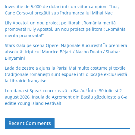
Investiție de 5.000 de dolari într-un viitor campion. Thor,
Cane Corso-ul pregătit sub îndrumarea lui Mihai Nae
Lily Apostol, un nou proiect pe litoral: „România merită
promovată!”Lily Apostol, un nou proiect pe litoral: „România
merită promovată!”
Stars Gala pe scena Operei Naționale București! În premieră
absolută: tripticul Maurice Béjart / Nacho Duato / Shahar
Binyamini
Lada de zestre a ajuns la Paris! Mai multe costume și textile
tradiționale românești sunt expuse într-o locație exclusivistă
la Librairie française!
Loredana și Speak concertează la Bacău! Între 30 iulie și 2
august 2026, Insula de Agrement din Bacău găzduiește a 6-a
ediție Young Island Festival!
Recent Comments