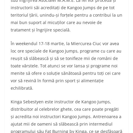
sub îngrijirea Asociaiei M.A.M.E. La fel vor proceda și
instructorii săi acreditați de Kangoo Jumps de pe tot
teritoriul țării, unindu-și forțele pentru a contribui la un
mai bun suport al micuților care au nevoie de
tratament și îngrijire specială.
În weekendul 17-18 martie, la Miercurea Ciuc vor avea
loc ore speciale de Kangoo Jumps, programe cu care au
reușit să slăbească și să se tonifieze mii de români de
toate vârstele. Tot atunci se vor lansa și programe noi
menite să ofere o soluție sănătoasă pentru toți cei care
vor să revină în formă prin sport și alimentație
echilibrată.
Kinga Sebestyen este instructor de Kangoo Jumps,
distribuitor al celebrelor ghete, cea care poate pregăti
și acredita noi instructori Kangoo Jumps. Antrenoarea a
ajutat mii de oameni să slăbească prin intermediul
programului său Fat Burning by Kinga, ce se desfășoară