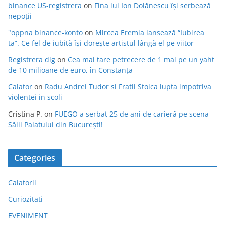
binance US-registrera
on
Fina lui Ion Dolănescu își serbează
nepoții
"oppna binance-konto
on
Mircea Eremia lansează “Iubirea
ta”. Ce fel de iubită își dorește artistul lângă el pe viitor
Registrera dig
on
Cea mai tare petrecere de 1 mai pe un yaht
de 10 milioane de euro, în Constanța
Calator
on
Radu Andrei Tudor si Fratii Stoica lupta impotriva
violentei in scoli
Cristina P.
on
FUEGO a serbat 25 de ani de carieră pe scena
Sălii Palatului din București!
Categories
Calatorii
Curiozitati
EVENIMENT