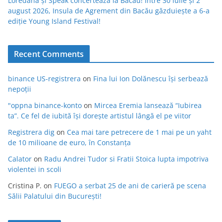
Loredana și Speak concertează la Bacău! Între 30 iulie și 2
august 2026, Insula de Agrement din Bacău găzduiește a 6-a
ediție Young Island Festival!
Recent Comments
binance US-registrera
on
Fina lui Ion Dolănescu își serbează
nepoții
"oppna binance-konto
on
Mircea Eremia lansează “Iubirea
ta”. Ce fel de iubită își dorește artistul lângă el pe viitor
Registrera dig
on
Cea mai tare petrecere de 1 mai pe un yaht
de 10 milioane de euro, în Constanța
Calator
on
Radu Andrei Tudor si Fratii Stoica lupta impotriva
violentei in scoli
Cristina P.
on
FUEGO a serbat 25 de ani de carieră pe scena
Sălii Palatului din București!