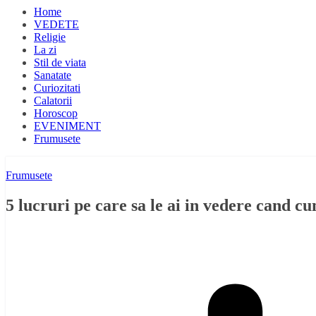
Home
VEDETE
Religie
La zi
Stil de viata
Sanatate
Curiozitati
Calatorii
Horoscop
EVENIMENT
Frumusete
Frumusete
5 lucruri pe care sa le ai in vedere cand c