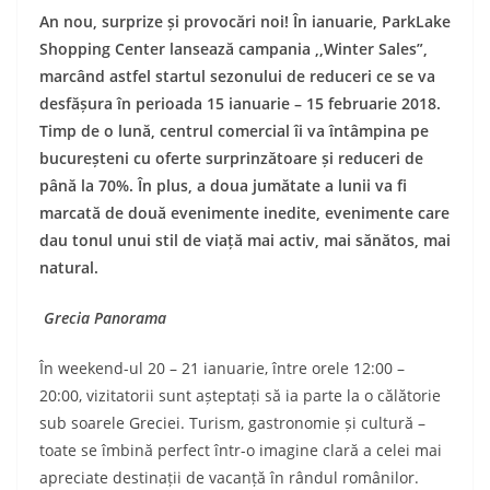
An nou, surprize și provocări noi! În ianuarie, ParkLake
Shopping Center lansează campania ,,Winter Sales”,
marcând astfel startul sezonului de reduceri ce se va
desfășura în perioada 15 ianuarie – 15 februarie 2018.
Timp de o lună, centrul comercial îi va întâmpina pe
bucureșteni cu oferte surprinzătoare și reduceri de
până la 70%. În plus, a doua jumătate a lunii va fi
marcată de două evenimente inedite, evenimente care
dau tonul unui stil de viață mai activ, mai sănătos, mai
natural.
Grecia Panorama
În weekend-ul 20 – 21 ianuarie, între orele 12:00 –
20:00, vizitatorii sunt așteptați să ia parte la o călătorie
sub soarele Greciei. Turism, gastronomie și cultură –
toate se îmbină perfect într-o imagine clară a celei mai
apreciate destinații de vacanță în rândul românilor.