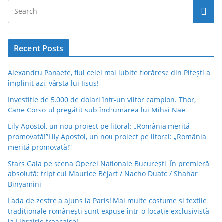
Recent Posts
Alexandru Panaete, fiul celei mai iubite florărese din Pitești a
împlinit azi, vârsta lui Iisus!
Investiție de 5.000 de dolari într-un viitor campion. Thor,
Cane Corso-ul pregătit sub îndrumarea lui Mihai Nae
Lily Apostol, un nou proiect pe litoral: „România merită
promovată!”Lily Apostol, un nou proiect pe litoral: „România
merită promovată!”
Stars Gala pe scena Operei Naționale București! În premieră
absolută: tripticul Maurice Béjart / Nacho Duato / Shahar
Binyamini
Lada de zestre a ajuns la Paris! Mai multe costume și textile
tradiționale românești sunt expuse într-o locație exclusivistă
la Librairie française!