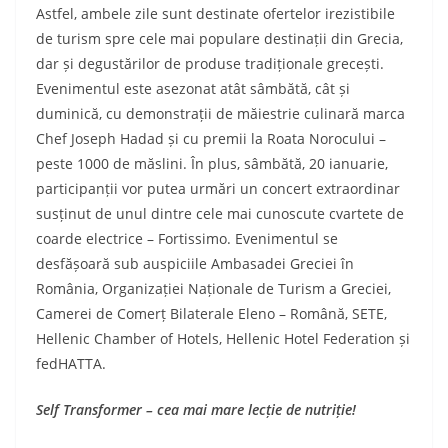
Astfel, ambele zile sunt destinate ofertelor irezistibile
de turism spre cele mai populare destinații din Grecia,
dar și degustărilor de produse tradiționale grecești.
Evenimentul este asezonat atât sâmbătă, cât și
duminică, cu demonstrații de măiestrie culinară marca
Chef Joseph Hadad și cu premii la Roata Norocului –
peste 1000 de măslini. În plus, sâmbătă, 20 ianuarie,
participanții vor putea urmări un concert extraordinar
susținut de unul dintre cele mai cunoscute cvartete de
coarde electrice – Fortissimo. Evenimentul se
desfășoară sub auspiciile Ambasadei Greciei în
România, Organizației Naționale de Turism a Greciei,
Camerei de Comerț Bilaterale Eleno – Română, SETE,
Hellenic Chamber of Hotels, Hellenic Hotel Federation și
fedHATTA.
Self Transformer – cea mai mare lecție de nutriție!