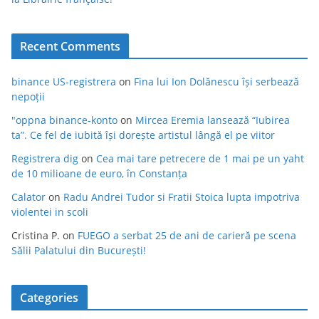
Recent Comments
binance US-registrera
on
Fina lui Ion Dolănescu își serbează
nepoții
"oppna binance-konto
on
Mircea Eremia lansează “Iubirea
ta”. Ce fel de iubită își dorește artistul lângă el pe viitor
Registrera dig
on
Cea mai tare petrecere de 1 mai pe un yaht
de 10 milioane de euro, în Constanța
Calator
on
Radu Andrei Tudor si Fratii Stoica lupta impotriva
violentei in scoli
Cristina P.
on
FUEGO a serbat 25 de ani de carieră pe scena
Sălii Palatului din București!
Categories