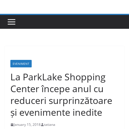
Skip
to
content
EVENIMENT
La ParkLake Shopping
Center începe anul cu
reduceri surprinzătoare
și evenimente inedite
January 15, 2018
tatiana