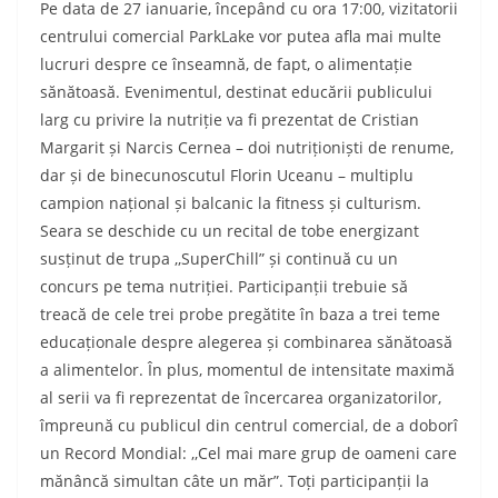
Pe data de 27 ianuarie, începând cu ora 17:00, vizitatorii
centrului comercial ParkLake vor putea afla mai multe
lucruri despre ce înseamnă, de fapt, o alimentație
sănătoasă. Evenimentul, destinat educării publicului
larg cu privire la nutriție va fi prezentat de Cristian
Margarit și Narcis Cernea – doi nutriționiști de renume,
dar și de binecunoscutul Florin Uceanu – multiplu
campion național și balcanic la fitness și culturism.
Seara se deschide cu un recital de tobe energizant
susținut de trupa ,,SuperChill” și continuă cu un
concurs pe tema nutriției. Participanții trebuie să
treacă de cele trei probe pregătite în baza a trei teme
educaționale despre alegerea și combinarea sănătoasă
a alimentelor. În plus, momentul de intensitate maximă
al serii va fi reprezentat de încercarea organizatorilor,
împreună cu publicul din centrul comercial, de a doborî
un Record Mondial: ,,Cel mai mare grup de oameni care
mănâncă simultan câte un măr”. Toți participanții la