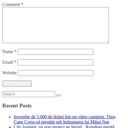
Comment
*
Name
*
Email
*
Website
Recent Posts
Investiție de 5.000 de dolari într-un viitor campion. Thor,
Cane Corso-ul pregătit sub îndrumarea lui Mihai Nae
Lily Apostol, un nou proiect pe litoral: „România merită