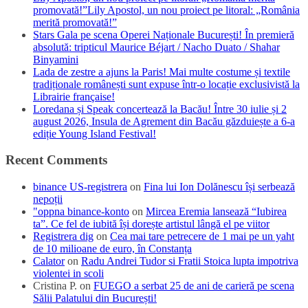
promovată!”Lily Apostol, un nou proiect pe litoral: „România
merită promovată!”
Stars Gala pe scena Operei Naționale București! În premieră
absolută: tripticul Maurice Béjart / Nacho Duato / Shahar
Binyamini
Lada de zestre a ajuns la Paris! Mai multe costume și textile
tradiționale românești sunt expuse într-o locație exclusivistă la
Librairie française!
Loredana și Speak concertează la Bacău! Între 30 iulie și 2
august 2026, Insula de Agrement din Bacău găzduiește a 6-a
ediție Young Island Festival!
Recent Comments
binance US-registrera
on
Fina lui Ion Dolănescu își serbează
nepoții
"oppna binance-konto
on
Mircea Eremia lansează “Iubirea
ta”. Ce fel de iubită își dorește artistul lângă el pe viitor
Registrera dig
on
Cea mai tare petrecere de 1 mai pe un yaht
de 10 milioane de euro, în Constanța
Calator
on
Radu Andrei Tudor si Fratii Stoica lupta impotriva
violentei in scoli
Cristina P.
on
FUEGO a serbat 25 de ani de carieră pe scena
Sălii Palatului din București!