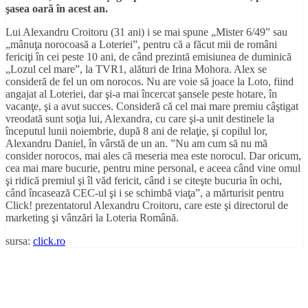
şasea oară în acest an.
Lui Alexandru Croitoru (31 ani) i se mai spune „Mister 6/49” sau
„mânuţa norocoasă a Loteriei”, pentru că a făcut mii de români
fericiţi în cei peste 10 ani, de când prezintă emisiunea de duminică
„Lozul cel mare”, la TVR1, alături de Irina Mohora. Alex se
consideră de fel un om norocos. Nu are voie să joace la Loto, fiind
angajat al Loteriei, dar şi-a mai încercat şansele peste hotare, în
vacanţe, şi a avut succes. Consideră că cel mai mare premiu câştigat
vreodată sunt soţia lui, Alexandra, cu care şi-a unit destinele la
începutul lunii noiembrie, după 8 ani de relaţie, şi copilul lor,
Alexandru Daniel, în vârstă de un an. ”Nu am cum să nu mă
consider norocos, mai ales că meseria mea este norocul. Dar oricum,
cea mai mare bucurie, pentru mine personal, e aceea când vine omul
şi ridică premiul şi îl văd fericit, când i se citeşte bucuria în ochi,
când încasează CEC-ul şi i se schimbă viaţa”, a mărturisit pentru
Click! prezentatorul Alexandru Croitoru, care este şi directorul de
marketing şi vânzări la Loteria Română.
sursa:
click.ro