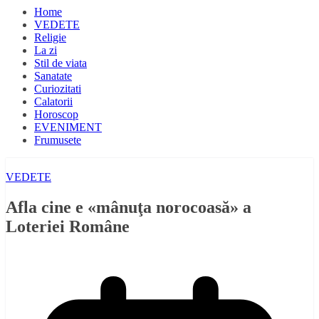
Home
VEDETE
Religie
La zi
Stil de viata
Sanatate
Curiozitati
Calatorii
Horoscop
EVENIMENT
Frumusete
VEDETE
Afla cine e «mânuţa norocoasă» a
Loteriei Române