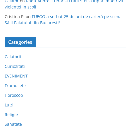
Calator
on
Radu Andrei Tudor si Fratii Stoica lupta impotriva
violentei in scoli
Cristina P.
on
FUEGO a serbat 25 de ani de carieră pe scena
Sălii Palatului din București!
Categories
Calatorii
Curiozitati
EVENIMENT
Frumusete
Horoscop
La zi
Religie
Sanatate