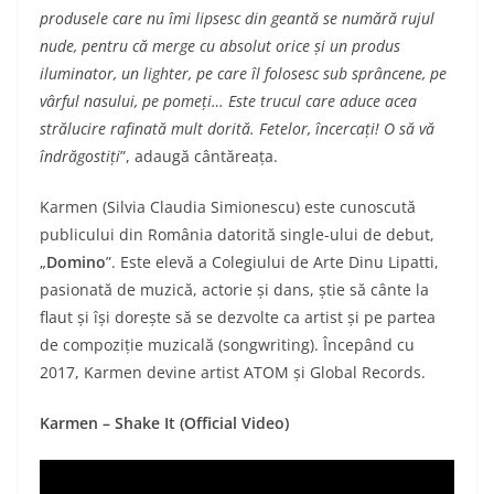
produsele care nu îmi lipsesc din geantă se numără rujul
nude, pentru că merge cu absolut orice și un produs
iluminator, un lighter, pe care îl folosesc sub sprâncene, pe
vârful nasului, pe pomeți…
Este trucul care aduce acea
strălucire rafinată mult dorită. Fetelor, încercați! O să vă
îndrăgostiți
”, adaugă cântăreața.
Karmen (Silvia Claudia Simionescu) este cunoscută
publicului din România datorită single-ului de debut,
„
Domino
”. Este elevă a Colegiului de Arte Dinu Lipatti,
pasionată de muzică, actorie și dans, știe să cânte la
flaut și își dorește să se dezvolte ca artist și pe partea
de compoziție muzicală (songwriting). Începând cu
2017, Karmen devine artist ATOM și Global Records.
Karmen – Shake It (Official Video)