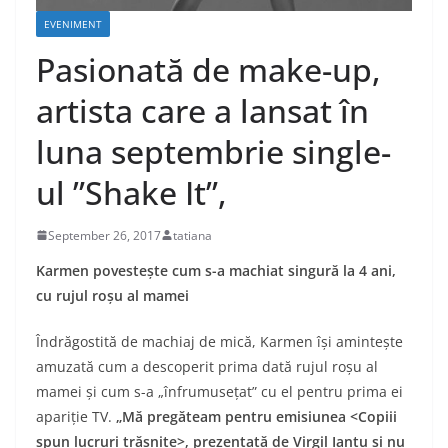
EVENIMENT
Pasionată de make-up,
artista care a lansat în
luna septembrie single-
ul ”Shake It”,
September 26, 2017
tatiana
Karmen povestește cum s-a machiat singură la 4 ani,
cu rujul roșu al mamei
Îndrăgostită de machiaj de mică, Karmen își amintește
amuzată cum a descoperit prima dată rujul roșu al
mamei și cum s-a „înfrumusețat” cu el pentru prima ei
apariție TV.
„Mă pregăteam pentru emisiunea <Copiii
spun lucruri trăsnite>, prezentată de Virgil Ianțu și nu