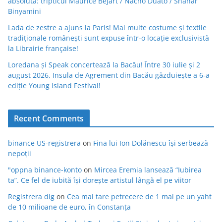
absolută: tripticul Maurice Béjart / Nacho Duato / Shahar
Binyamini
Lada de zestre a ajuns la Paris! Mai multe costume și textile
tradiționale românești sunt expuse într-o locație exclusivistă
la Librairie française!
Loredana și Speak concertează la Bacău! Între 30 iulie și 2
august 2026, Insula de Agrement din Bacău găzduiește a 6-a
ediție Young Island Festival!
Recent Comments
binance US-registrera
on
Fina lui Ion Dolănescu își serbează
nepoții
"oppna binance-konto
on
Mircea Eremia lansează “Iubirea
ta”. Ce fel de iubită își dorește artistul lângă el pe viitor
Registrera dig
on
Cea mai tare petrecere de 1 mai pe un yaht
de 10 milioane de euro, în Constanța