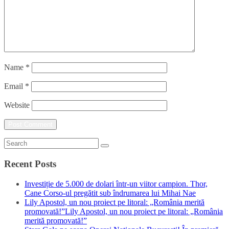
Name
*
Email
*
Website
Recent Posts
Investiție de 5.000 de dolari într-un viitor campion. Thor,
Cane Corso-ul pregătit sub îndrumarea lui Mihai Nae
Lily Apostol, un nou proiect pe litoral: „România merită
promovată!”Lily Apostol, un nou proiect pe litoral: „România
merită promovată!”