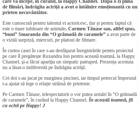
care va
î
ncepe,
î
n cur
â
nd, la Happy Channel. Dup
ă
o zi plin
ă
de
filmă
ri,
î
ndr
ă
gita actri
ț
ă
a avut o
î
nt
â
lnire emo
ț
ionant
ă
cu un
prieten necuvântător.
Este cunoscută pentru talentul ei actoricesc, dar și pentru faptul că
este o mare iubitoare de animale
. Carmen T
ă
nase sau, altfel spus,
“
buni
”
Smaranda din
“
O gr
ă
mad
ă
de caramele
”
a avut parte de
o vizită surpriză, miercuri, pe platoul de filmare.
În curtea casei în care s-au desfăşurat înregistrările pentru proiectul
pe care îl pregătește Ruxandra Ion pentru această toamnă, la Happy
Channel, şi-a făcut apariţia un simpatic patruped. Prezența acestuia
nu a lăsat-o indiferentă pe îndrăgita actriță.
Cei doi s-au jucat pe marginea piscinei, iar timpul petrecut împreună
i-a ajutat să lege o relație strânsă de prietenie.
Pe Carmen Tănase, telespectatorii o vor putea urmări în “O grămadă
de caramele”, în curând la Happy Channel.
În această toamnă, fii
cu ochii pe Happy!
J