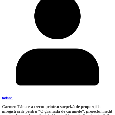
tatiana
Carmen Tănase a trecut printr-o surpriză de propor
ț
ii la
înregistrările pentru
“
O gr
ă
mad
ă
de caramele
”
, proiectul inedit