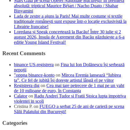
Stars Gala pe scena Operei Naționale București! În premieră
absolută: tripticul Maurice Béjart / Nacho Duato / Shahar
Binyamini
Lada de zestre a ajuns la Paris! Mai multe costume și textile
tradiționale românești sunt expuse într-o locație exclusivistă la
Librairie française!
Loredana și Speak concertează la Bacău! Între 30 iulie și 2
august 2026, Insula de Agrement din Bacău găzduiește a 6-a
ediție Young Island Festival!
Recent Comments
binance US-registrera
on
Fina lui Ion Dolănescu își serbează
nepoții
"oppna binance-konto
on
Mircea Eremia lansează “Iubirea
ta”. Ce fel de iubită își dorește artistul lângă el pe viitor
Registrera dig
on
Cea mai tare petrecere de 1 mai pe un yaht
de 10 milioane de euro, în Constanța
Calator
on
Radu Andrei Tudor si Fratii Stoica lupta impotriva
violentei in scoli
Cristina P.
on
FUEGO a serbat 25 de ani de carieră pe scena
Sălii Palatului din București!
Categories