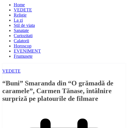
Home
VEDETE
Religie
La zi
Stil de viata
Sanatate
Curiozitati
Calatorii
Horoscop
EVENIMENT
Frumusete
VEDETE
“Buni” Smaranda din “O grămadă de
caramele”, Carmen Tănase, întâlnire
surpriză pe platourile de filmare