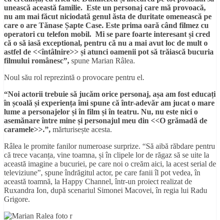
unească această familie. Este un personaj care mă provoacă,
nu am mai făcut niciodată genul ăsta de duritate omenească pe
care o are Tănase Șapte Case. Este prima oară când filmez cu
operatori cu telefon mobil. Mi se pare foarte interesant și cred
că o să iasă exceptional, pentru că nu a mai avut loc de mult o
astfel de <<întâlnire>> și atunci oamenii pot să trăiască bucuria
filmului românesc”,
spune Marian Râlea.
Noul său rol reprezintă o provocare pentru el.
“Noi actorii trebuie să jucăm orice personaj, așa am fost educați
în școală și experiența îmi spune că într-adevăr am jucat o mare
lume a personajelor și în film și în teatru. Nu, nu este nici o
asemănare între mine și personajul meu din <<O grămadă de
caramele>>.”,
mărturisește acesta.
Râlea le promite fanilor numeroase surprize. “Să aibă răbdare pentru
că trece vacanța, vine toamna, și în clipele lor de răgaz să se uite la
această imagine a bucuriei, pe care noi o creăm aici, la acest serial de
televiziune”, spune îndrăgitul actor, pe care fanii îl pot vedea, în
această toamnă, la Happy Channel, într-un proiect realizat de
Ruxandra Ion, după scenariul Simonei Macovei, în regia lui Radu
Grigore.