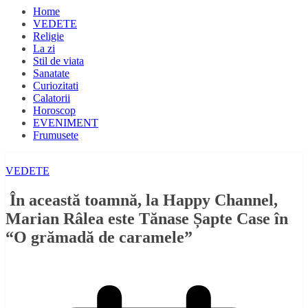
Home
VEDETE
Religie
La zi
Stil de viata
Sanatate
Curiozitati
Calatorii
Horoscop
EVENIMENT
Frumusete
VEDETE
În această toamnă, la Happy Channel,
Marian Râlea este Tănase Șapte Case în
“O grămadă de caramele”