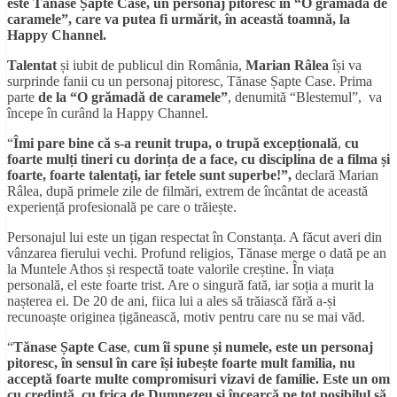
este Tănase Șapte Case, un personaj pitoresc în “O grămadă de
caramele”, care va putea fi urmărit, în această toamnă, la
Happy Channel.
Talentat
și iubit de publicul din România,
Marian Râlea
își va
surprinde fanii cu un personaj pitoresc, Tănase Șapte Case. Prima
parte
de la “O grămadă de caramele”
, denumită “Blestemul”, va
începe în curând la Happy Channel.
“
Îmi pare bine că s-a reunit trupa, o trupă excepțională
,
cu
foarte mulți tineri cu dorința de a face, cu disciplina de a filma și
foarte, foarte talentați, iar fetele sunt superbe!”,
declară Marian
Râlea, după primele zile de filmări, extrem de încântat de această
experiență profesională pe care o trăiește.
Personajul lui este un țigan respectat în Constanța. A făcut averi din
vânzarea fierului vechi. Profund religios, Tănase merge o dată pe an
la Muntele Athos și respectă toate valorile creștine. În viața
personală, el este foarte trist. Are o singură fată, iar soția a murit la
nașterea ei. De 20 de ani, fiica lui a ales să trăiască fără a-și
recunoaște originea țigănească, motiv pentru care nu se mai văd.
“
Tănase Șapte Case
,
cum îi spune și numele, este un personaj
pitoresc, în sensul în care își iubește foarte mult familia, nu
acceptă foarte multe compromisuri vizavi de familie. Este un om
cu credință, cu frica de Dumnezeu și încearcă pe tot posibilul să