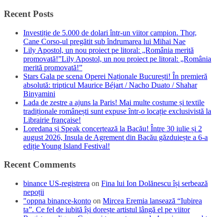
Recent Posts
Investiție de 5.000 de dolari într-un viitor campion. Thor,
Cane Corso-ul pregătit sub îndrumarea lui Mihai Nae
Lily Apostol, un nou proiect pe litoral: „România merită
promovată!”Lily Apostol, un nou proiect pe litoral: „România
merită promovată!”
Stars Gala pe scena Operei Naționale București! În premieră
absolută: tripticul Maurice Béjart / Nacho Duato / Shahar
Binyamini
Lada de zestre a ajuns la Paris! Mai multe costume și textile
tradiționale românești sunt expuse într-o locație exclusivistă la
Librairie française!
Loredana și Speak concertează la Bacău! Între 30 iulie și 2
august 2026, Insula de Agrement din Bacău găzduiește a 6-a
ediție Young Island Festival!
Recent Comments
binance US-registrera
on
Fina lui Ion Dolănescu își serbează
nepoții
"oppna binance-konto
on
Mircea Eremia lansează “Iubirea
ta”. Ce fel de iubită își dorește artistul lângă el pe viitor