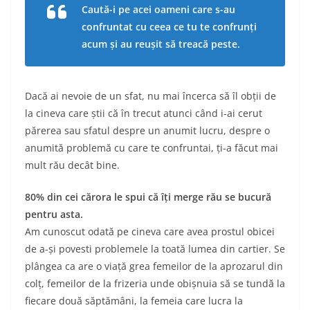
Caută-i pe acei oameni care s-au
confruntat cu ceea ce tu te confrunți
acum și au reușit să treacă peste.
Dacă ai nevoie de un sfat, nu mai încerca să îl obții de
la cineva care știi că în trecut atunci când i-ai cerut
părerea sau sfatul despre un anumit lucru, despre o
anumită problemă cu care te confruntai, ți-a făcut mai
mult rău decât bine.
80% din cei cărora le spui că îți merge rău se bucură
pentru asta.
Am cunoscut odată pe cineva care avea prostul obicei
de a-și povesti problemele la toată lumea din cartier. Se
plângea ca are o viață grea femeilor de la aprozarul din
colț, femeilor de la frizeria unde obișnuia să se tundă la
fiecare două săptămâni, la femeia care lucra la