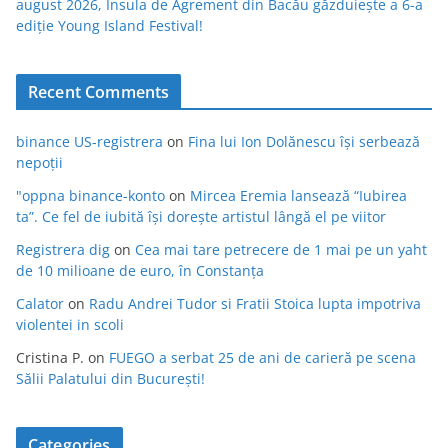
august 2026, Insula de Agrement din Bacău găzduiește a 6-a
ediție Young Island Festival!
Recent Comments
binance US-registrera
on
Fina lui Ion Dolănescu își serbează
nepoții
"oppna binance-konto
on
Mircea Eremia lansează “Iubirea
ta”. Ce fel de iubită își dorește artistul lângă el pe viitor
Registrera dig
on
Cea mai tare petrecere de 1 mai pe un yaht
de 10 milioane de euro, în Constanța
Calator
on
Radu Andrei Tudor si Fratii Stoica lupta impotriva
violentei in scoli
Cristina P.
on
FUEGO a serbat 25 de ani de carieră pe scena
Sălii Palatului din București!
Categories