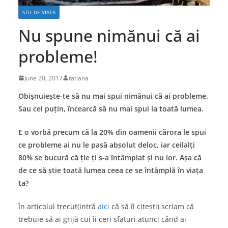
STIL DE VIATA
Nu spune nimănui că ai
probleme!
June 20, 2017
tatiana
Obișnuiește-te să nu mai spui nimănui că ai probleme.
Sau cel puțin, încearcă să nu mai spui la toată lumea.
E o vorbă precum că la 20% din oamenii cărora le spui
ce probleme ai nu le pasă absolut deloc, iar ceilalți
80% se bucură că ție ți s-a întâmplat și nu lor. Așa că
de ce să știe toată lumea ceea ce se întâmplă în viața
ta?
În articolul trecut(intră
aici
că să îl citești) scriam că
trebuie să ai grijă cui îi ceri sfaturi atunci când ai