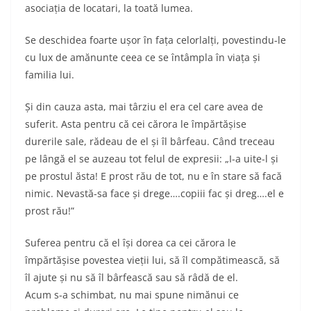
asociația de locatari, la toată lumea.
Se deschidea foarte ușor în fața celorlalți, povestindu-le
cu lux de amănunte ceea ce se întâmpla în viața și
familia lui.
Și din cauza asta, mai târziu el era cel care avea de
suferit. Asta pentru că cei cărora le împărtășise
durerile sale, rădeau de el și îl bârfeau. Când treceau
pe lângă el se auzeau tot felul de expresii: „I-a uite-l și
pe prostul ăsta! E prost rău de tot, nu e în stare să facă
nimic. Nevastă-sa face și drege….copiii fac și dreg….el e
prost rău!”
Suferea pentru că el își dorea ca cei cărora le
împărtășise povestea vieții lui, să îl compătimească, să
îl ajute și nu să îl bârfească sau să râdă de el.
Acum s-a schimbat, nu mai spune nimănui ce