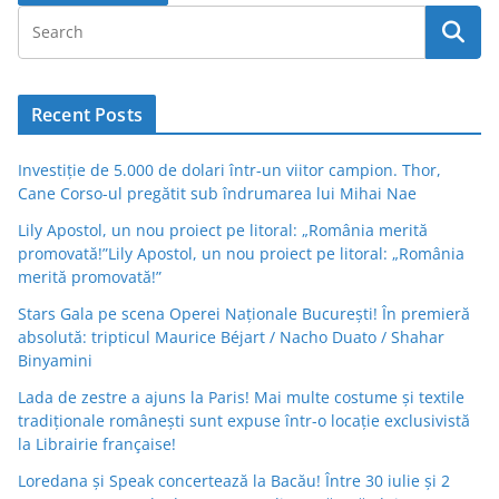
Recent Posts
Investiție de 5.000 de dolari într-un viitor campion. Thor,
Cane Corso-ul pregătit sub îndrumarea lui Mihai Nae
Lily Apostol, un nou proiect pe litoral: „România merită
promovată!”Lily Apostol, un nou proiect pe litoral: „România
merită promovată!”
Stars Gala pe scena Operei Naționale București! În premieră
absolută: tripticul Maurice Béjart / Nacho Duato / Shahar
Binyamini
Lada de zestre a ajuns la Paris! Mai multe costume și textile
tradiționale românești sunt expuse într-o locație exclusivistă
la Librairie française!
Loredana și Speak concertează la Bacău! Între 30 iulie și 2