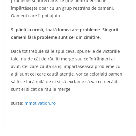
probleme și dureri are. Le ține pentru el sau le
împărtășește doar cu un grup restrâns de oameni.
Oameni care îl pot ajuta.
Și până la urmă, toată lumea are probleme. Singurii
oameni fără probleme sunt cei din cimitire.
Dacă tot trebuie să le spui ceva, spune-le de victoriile
tale, nu de cât de rău îți merge sau ce înfrângeri ai
avut. Cei care caută să își împărtășească probleme cu
alții sunt cei care caută atenție, vor ca celorlalți oameni
să li se facă milă de ei și să exclame că vai ce necăjiți
sunt ei și cât de rău le merge.
sursa:
mmotivation.ro