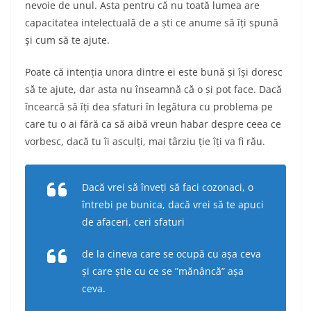
nevoie de unul. Asta pentru că nu toată lumea are
capacitatea intelectuală de a ști ce anume să îți spună
și cum să te ajute.
Poate că intenția unora dintre ei este bună și își doresc
să te ajute, dar asta nu înseamnă că o și pot face. Dacă
încearcă să îți dea sfaturi în legătura cu problema pe
care tu o ai fără ca să aibă vreun habar despre ceea ce
vorbesc, dacă tu îi asculți, mai târziu ție îți va fi rău.
Dacă vrei să înveți să faci cozonaci, o
întrebi pe bunica, dacă vrei să te apuci
de afaceri, ceri sfaturi
de la cineva care se ocupă cu așa ceva
și care știe cu ce se ”mănâncă” așa
ceva.