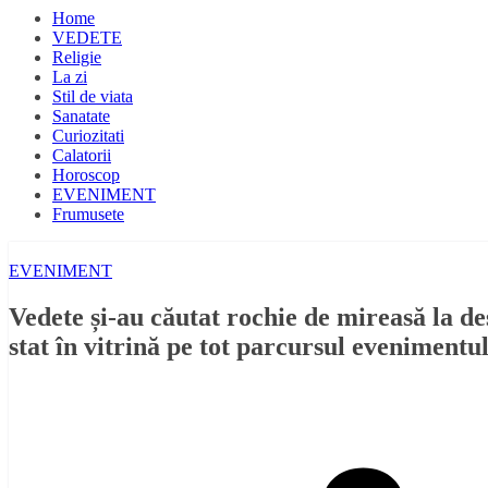
Home
VEDETE
Religie
La zi
Stil de viata
Sanatate
Curiozitati
Calatorii
Horoscop
EVENIMENT
Frumusete
EVENIMENT
Vedete și-au căutat rochie de mireasă la d
stat în vitrină pe tot parcursul evenimentu