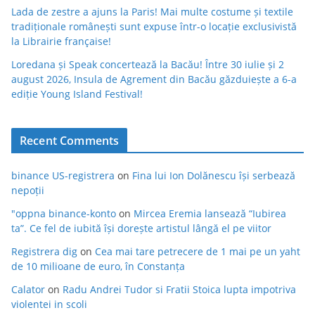
Lada de zestre a ajuns la Paris! Mai multe costume și textile
tradiționale românești sunt expuse într-o locație exclusivistă
la Librairie française!
Loredana și Speak concertează la Bacău! Între 30 iulie și 2
august 2026, Insula de Agrement din Bacău găzduiește a 6-a
ediție Young Island Festival!
Recent Comments
binance US-registrera
on
Fina lui Ion Dolănescu își serbează
nepoții
"oppna binance-konto
on
Mircea Eremia lansează “Iubirea
ta”. Ce fel de iubită își dorește artistul lângă el pe viitor
Registrera dig
on
Cea mai tare petrecere de 1 mai pe un yaht
de 10 milioane de euro, în Constanța
Calator
on
Radu Andrei Tudor si Fratii Stoica lupta impotriva
violentei in scoli