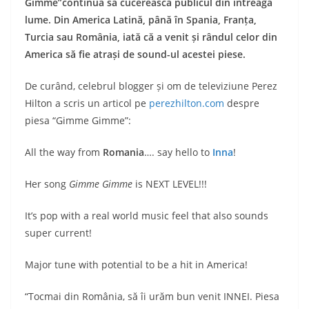
Gimme”continuă să cucerească publicul din întreaga
lume. Din America Latină, până în Spania, Franța,
Turcia sau România, iată că a venit și rândul celor din
America să fie atrași de sound-ul acestei piese.
De curând, celebrul blogger și om de televiziune Perez
Hilton a scris un articol pe
perezhilton.com
despre
piesa “Gimme Gimme”:
All the way from
Romania
…. say hello to
Inna
!
Her song
Gimme Gimme
is NEXT LEVEL!!!
It’s pop with a real world music feel that also sounds
super current!
Major tune with potential to be a hit in America!
“Tocmai din România, să îi urăm bun venit INNEI. Piesa