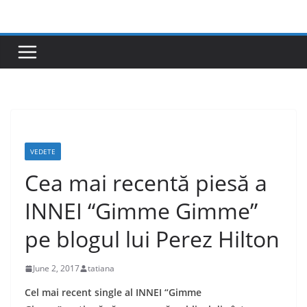
Skip
to
content
VEDETE
Cea mai recentă piesă a
INNEI “Gimme Gimme”
pe blogul lui Perez Hilton
June 2, 2017
tatiana
Cel mai recent single al INNEI “Gimme