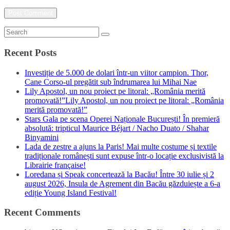
Recent Posts
Investiție de 5.000 de dolari într-un viitor campion. Thor,
Cane Corso-ul pregătit sub îndrumarea lui Mihai Nae
Lily Apostol, un nou proiect pe litoral: „România merită
promovată!”Lily Apostol, un nou proiect pe litoral: „România
merită promovată!”
Stars Gala pe scena Operei Naționale București! În premieră
absolută: tripticul Maurice Béjart / Nacho Duato / Shahar
Binyamini
Lada de zestre a ajuns la Paris! Mai multe costume și textile
tradiționale românești sunt expuse într-o locație exclusivistă la
Librairie française!
Loredana și Speak concertează la Bacău! Între 30 iulie și 2
august 2026, Insula de Agrement din Bacău găzduiește a 6-a
ediție Young Island Festival!
Recent Comments