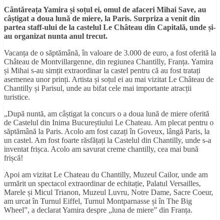
Cântăreața Yamira și soțul ei, omul de afaceri Mihai Save, au
câștigat a doua lună de miere, la Paris. Surpriza a venit din
partea staff-ului de la castelul Le Château din Capitală, unde și-
au organizat nunta anul trecut.
Vacanța de o săptămână, în valoare de 3.000 de euro, a fost oferită la
Château de Montvillargenne, din regiunea Chantilly, Franța. Yamira
și Mihai s-au simțit extraordinar la castel pentru că au fost tratați
asemenea unor prinți. Artista și soțul ei au mai vizitat Le Château de
Chantilly și Parisul, unde au bifat cele mai importante atracții
turistice.
„După nuntă, am câștigat la concurs o a doua lună de miere oferită
de Castelul din Inima Bucureștiului Le Chateau. Am plecat pentru o
săptămână la Paris. Acolo am fost cazați în Goveux, lângă Paris, la
un castel. Am fost foarte răsfățați la Castelul din Chantilly, unde s-a
inventat frișca. Acolo am savurat creme chantilly, cea mai bună
frișcă!
Apoi am vizitat Le Chateau du Chantilly, Muzeul Cailor, unde am
urmărit un spectacol extraordinar de echitație, Palatul Versailles,
Marele și Micul Trianon, Muzeul Luvru, Notre Dame, Sacre Coeur,
am urcat în Turnul Eiffel, Turnul Montparnasse și în The Big
Wheel”, a declarat Yamira despre „luna de miere” din Franța.