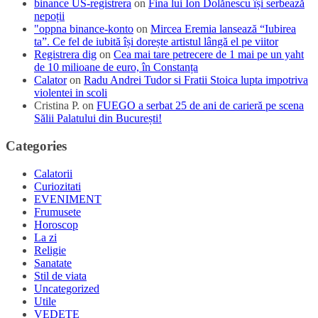
binance US-registrera
on
Fina lui Ion Dolănescu își serbează
nepoții
"oppna binance-konto
on
Mircea Eremia lansează “Iubirea
ta”. Ce fel de iubită își dorește artistul lângă el pe viitor
Registrera dig
on
Cea mai tare petrecere de 1 mai pe un yaht
de 10 milioane de euro, în Constanța
Calator
on
Radu Andrei Tudor si Fratii Stoica lupta impotriva
violentei in scoli
Cristina P.
on
FUEGO a serbat 25 de ani de carieră pe scena
Sălii Palatului din București!
Categories
Calatorii
Curiozitati
EVENIMENT
Frumusete
Horoscop
La zi
Religie
Sanatate
Stil de viata
Uncategorized
Utile
VEDETE