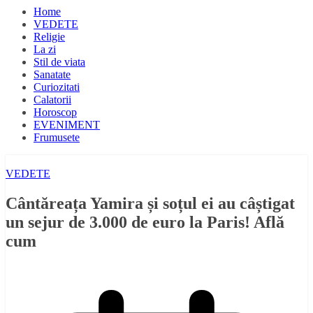
Home
VEDETE
Religie
La zi
Stil de viata
Sanatate
Curiozitati
Calatorii
Horoscop
EVENIMENT
Frumusete
VEDETE
Cântăreața Yamira și soțul ei au câștigat
un sejur de 3.000 de euro la Paris! Află
cum