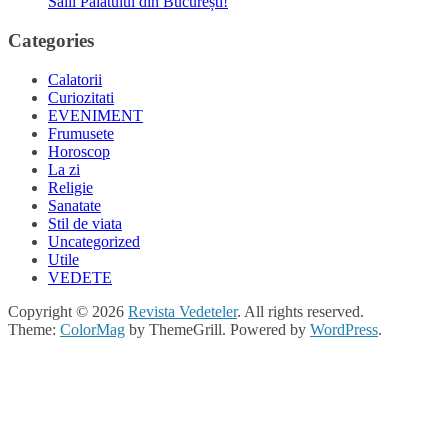
Sălii Palatului din București!
Categories
Calatorii
Curiozitati
EVENIMENT
Frumusete
Horoscop
La zi
Religie
Sanatate
Stil de viata
Uncategorized
Utile
VEDETE
Copyright © 2026
Revista Vedeteler
. All rights reserved.
Theme:
ColorMag
by ThemeGrill. Powered by
WordPress
.