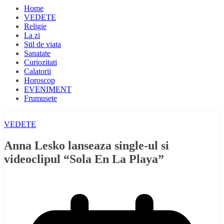
Home
VEDETE
Religie
La zi
Stil de viata
Sanatate
Curiozitati
Calatorii
Horoscop
EVENIMENT
Frumusete
VEDETE
Anna Lesko lanseaza single-ul si
videoclipul “Sola En La Playa”