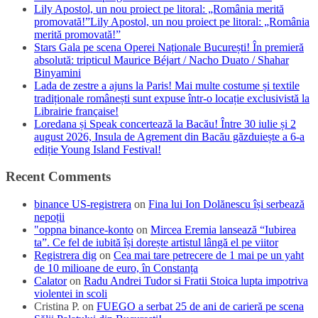
Lily Apostol, un nou proiect pe litoral: „România merită
promovată!”Lily Apostol, un nou proiect pe litoral: „România
merită promovată!”
Stars Gala pe scena Operei Naționale București! În premieră
absolută: tripticul Maurice Béjart / Nacho Duato / Shahar
Binyamini
Lada de zestre a ajuns la Paris! Mai multe costume și textile
tradiționale românești sunt expuse într-o locație exclusivistă la
Librairie française!
Loredana și Speak concertează la Bacău! Între 30 iulie și 2
august 2026, Insula de Agrement din Bacău găzduiește a 6-a
ediție Young Island Festival!
Recent Comments
binance US-registrera
on
Fina lui Ion Dolănescu își serbează
nepoții
"oppna binance-konto
on
Mircea Eremia lansează “Iubirea
ta”. Ce fel de iubită își dorește artistul lângă el pe viitor
Registrera dig
on
Cea mai tare petrecere de 1 mai pe un yaht
de 10 milioane de euro, în Constanța
Calator
on
Radu Andrei Tudor si Fratii Stoica lupta impotriva
violentei in scoli
Cristina P.
on
FUEGO a serbat 25 de ani de carieră pe scena