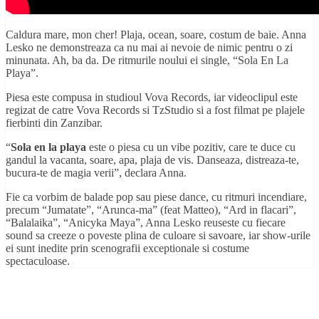
Caldura mare, mon cher! Plaja, ocean, soare, costum de baie. Anna
Lesko ne demonstreaza ca nu mai ai nevoie de nimic pentru o zi
minunata. Ah, ba da. De ritmurile noului ei single, “Sola En La
Playa”.
Piesa este compusa in studioul Vova Records, iar videoclipul este
regizat de catre Vova Records si TzStudio si a fost filmat pe plajele
fierbinti din Zanzibar.
“
Sola en la playa
este o piesa cu un vibe pozitiv, care te duce cu
gandul la vacanta, soare, apa, plaja de vis. Danseaza, distreaza-te,
bucura-te de magia verii”, declara Anna.
Fie ca vorbim de balade pop sau piese dance, cu ritmuri incendiare,
precum “Jumatate”, “Arunca-ma” (feat Matteo), “Ard in flacari”,
“Balalaika”, “Anicyka Maya”, Anna Lesko reuseste cu fiecare
sound sa creeze o poveste plina de culoare si savoare, iar show-urile
ei sunt inedite prin scenografii exceptionale si costume
spectaculoase.