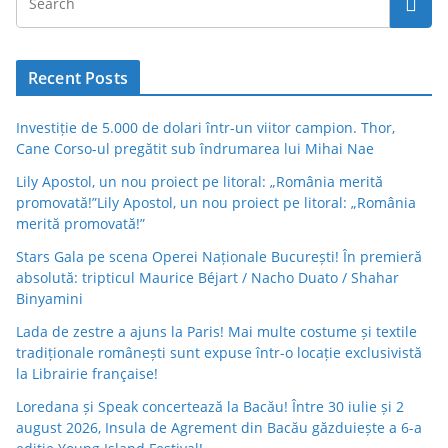
Recent Posts
Investiție de 5.000 de dolari într-un viitor campion. Thor,
Cane Corso-ul pregătit sub îndrumarea lui Mihai Nae
Lily Apostol, un nou proiect pe litoral: „România merită
promovată!”Lily Apostol, un nou proiect pe litoral: „România
merită promovată!”
Stars Gala pe scena Operei Naționale București! În premieră
absolută: tripticul Maurice Béjart / Nacho Duato / Shahar
Binyamini
Lada de zestre a ajuns la Paris! Mai multe costume și textile
tradiționale românești sunt expuse într-o locație exclusivistă
la Librairie française!
Loredana și Speak concertează la Bacău! Între 30 iulie și 2
august 2026, Insula de Agrement din Bacău găzduiește a 6-a