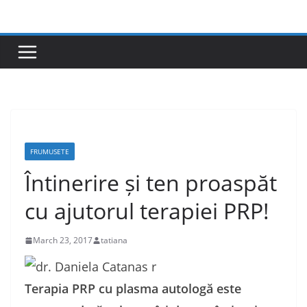
Skip
to
content
FRUMUSETE
Întinerire și ten proaspăt
cu ajutorul terapiei PRP!
March 23, 2017
tatiana
Terapia PRP cu plasma autologă este