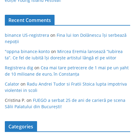
ediție Young Island Festival!
Recent Comments
binance US-registrera
on
Fina lui Ion Dolănescu își serbează
nepoții
"oppna binance-konto
on
Mircea Eremia lansează “Iubirea
ta”. Ce fel de iubită își dorește artistul lângă el pe viitor
Registrera dig
on
Cea mai tare petrecere de 1 mai pe un yaht
de 10 milioane de euro, în Constanța
Calator
on
Radu Andrei Tudor si Fratii Stoica lupta impotriva
violentei in scoli
Cristina P.
on
FUEGO a serbat 25 de ani de carieră pe scena
Sălii Palatului din București!
Categories