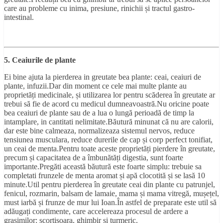
care au probleme cu inima, presiune, rinichii și tractul gastro-
intestinal.
5. Ceaiurile de plante
Ei bine ajuta la pierderea in greutate bea plante: ceai, ceaiuri de
plante, infuzii.Dar din moment ce cele mai multe plante au
proprietăți medicinale, și utilizarea lor pentru scăderea în greutate ar
trebui să fie de acord cu medicul dumneavoastră.Nu oricine poate
bea ceaiuri de plante sau de a lua o lungă perioadă de timp la
intamplare, in cantitati nelimitate.Băutură minunat că nu are calorii,
dar este bine calmeaza, normalizeaza sistemul nervos, reduce
tensiunea musculara, reduce durerile de cap și corp perfect tonifiat,
un ceai de menta.Pentru toate aceste proprietăți pierdere în greutate,
precum și capacitatea de a îmbunătăți digestia, sunt foarte
importante.Pregăti această băutură este foarte simplu: trebuie sa
completati frunzele de menta aromat și apă clocotită și se lasă 10
minute.Util pentru pierderea în greutate ceai din plante cu patrunjel,
fenicul, rozmarin, balsam de lamaie, mama și mama vitregă, mușețel,
must iarbă și frunze de mur lui Ioan.În astfel de preparate este util să
adăugați condimente, care accelereaza procesul de ardere a
grasimilor: scortisoara, ghimbir și turmeric.