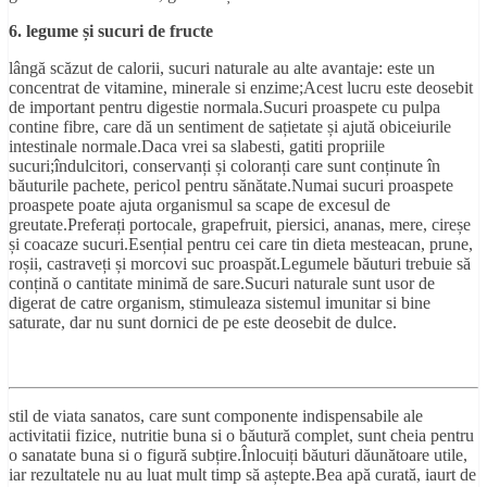
6. legume și sucuri de fructe
lângă scăzut de calorii, sucuri naturale au alte avantaje: este un
concentrat de vitamine, minerale si enzime;Acest lucru este deosebit
de important pentru digestie normala.Sucuri proaspete cu pulpa
contine fibre, care dă un sentiment de sațietate și ajută obiceiurile
intestinale normale.Daca vrei sa slabesti, gatiti propriile
sucuri;îndulcitori, conservanți și coloranți care sunt conținute în
băuturile pachete, pericol pentru sănătate.Numai sucuri proaspete
proaspete poate ajuta organismul sa scape de excesul de
greutate.Preferați portocale, grapefruit, piersici, ananas, mere, cireșe
și coacaze sucuri.Esențial pentru cei care tin dieta mesteacan, prune,
roșii, castraveți și morcovi suc proaspăt.Legumele băuturi trebuie să
conțină o cantitate minimă de sare.Sucuri naturale sunt usor de
digerat de catre organism, stimuleaza sistemul imunitar si bine
saturate, dar nu sunt dornici de pe este deosebit de dulce.
stil de viata sanatos, care sunt componente indispensabile ale
activitatii fizice, nutritie buna si o băutură complet, sunt cheia pentru
o sanatate buna si o figură subțire.Înlocuiți băuturi dăunătoare utile,
iar rezultatele nu au luat mult timp să aștepte.Bea apă curată, iaurt de