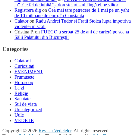
ta”. Ce fel de iubită își dorește artistul lângă el pe viitor
Registrera dig
on
Cea mai tare petrecere de 1 mai pe un yaht
de 10 milioane de euro, în Constanța
Calator
on
Radu Andrei Tudor si Fratii Stoica lupta impotriva
violentei in scoli
Cristina P.
on
FUEGO a serbat 25 de ani de carieră pe scena
Sălii Palatului din București!
Categories
Calatorii
Curiozitati
EVENIMENT
Frumusete
Horoscop
La zi
Religie
Sanatate
Stil de viata
Uncategorized
Utile
VEDETE
Copyright © 2026
Revista Vedeteler
. All rights reserved.