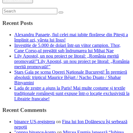
Recent Posts
Alexandru Panaete, fiul celei mai iubite florărese din Pitești a
împlinit azi, vârsta lui Iisus!
Investiție de 5.000 de dolari într-un viitor campion. Thor,
Cane Corso-ul pregătit sub îndrumarea lui Mihai Nae
Lily Apostol, un nou proiect pe litoral: „România merită
promovată!”Lily Apostol, un nou proiect pe litoral: „România
merită promovată!”
Stars Gala pe scena Operei Naționale București! În premieră
absolută: tripticul Maurice Béjart / Nacho Duato / Shahar
Binyamini
Lada de zestre a ajuns la Paris! Mai multe costume și textile
tradiționale românești sunt expuse într-o locație exclusivistă la
Librairie française!
Recent Comments
binance US-registrera
on
Fina lui Ion Dolănescu își serbează
nepoții
"oppna binance-konto
on
Mircea Eremia lansează “Iubirea