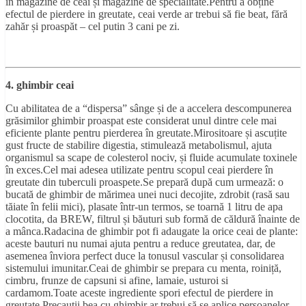
în magazine de ceai și magazine de specialitate.Pentru a obține
efectul de pierdere in greutate, ceai verde ar trebui să fie beat, fără
zahăr și proaspăt – cel putin 3 cani pe zi.
4. ghimbir ceai
Cu abilitatea de a “dispersa” sânge și de a accelera descompunerea
grăsimilor ghimbir proaspat este considerat unul dintre cele mai
eficiente plante pentru pierderea în greutate.Mirositoare și ascuțite
gust fructe de stabilire digestia, stimulează metabolismul, ajuta
organismul sa scape de colesterol nociv, și fluide acumulate toxinele
în exces.Cel mai adesea utilizate pentru scopul ceai pierdere în
greutate din tuberculi proaspete.Se prepară după cum urmează: o
bucată de ghimbir de mărimea unei nuci decojite, zdrobit (rasă sau
tăiate în felii mici), plasate într-un termos, se toarnă 1 litru de apa
clocotita, da BREW, filtrul și băuturi sub formă de căldură înainte de
a mânca.Radacina de ghimbir pot fi adaugate la orice ceai de plante:
aceste bauturi nu numai ajuta pentru a reduce greutatea, dar, de
asemenea înviora perfect duce la tonusul vascular și consolidarea
sistemului imunitar.Ceai de ghimbir se prepara cu menta, roiniță,
cimbru, frunze de capsuni si afine, lamaie, usturoi si
cardamom.Toate aceste ingrediente spori efectul de pierdere in
greutate.Precauții bea cu ghimbir ar trebui să se aplice persoanelor