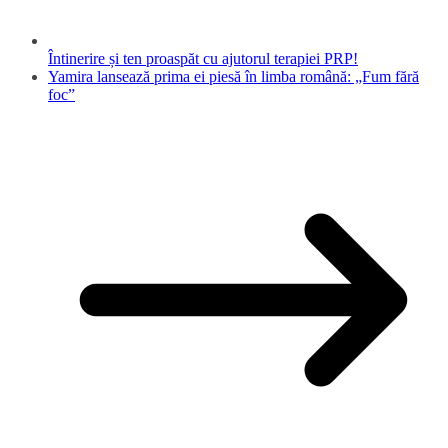
Întinerire și ten proaspăt cu ajutorul terapiei PRP!
Yamira lansează prima ei piesă în limba română: „Fum fără
foc”