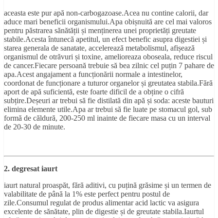
aceasta este pur apă non-carbogazoase.Acea nu contine calorii, dar
aduce mari beneficii organismului.Apa obișnuită are cel mai valoros
pentru păstrarea sănătății și menținerea unei proprietăți greutate
stabile.Acesta întunecă apetitul, un efect benefic asupra digestiei și
starea generala de sanatate, accelerează metabolismul, afișează
organismul de otrăvuri și toxine, amelioreaza oboseala, reduce riscul
de cancer.Fiecare persoană trebuie să bea zilnic cel puțin 7 pahare de
apa.Acest angajament a funcționării normale a intestinelor,
coordonat de funcționare a tuturor organelor și greutatea stabila.Fără
aport de apă suficientă, este foarte dificil de a obține o cifră
subțire.Deșeuri ar trebui să fie distilată din apă și soda: aceste bauturi
elimina elemente utile.Apa ar trebui să fie luate pe stomacul gol, sub
formă de căldură, 200-250 ml inainte de fiecare masa cu un interval
de 20-30 de minute.
2. degresat iaurt
iaurt natural proaspăt, fără aditivi, cu puțină grăsime și un termen de
valabilitate de până la 1% este perfect pentru postul de
zile.Consumul regulat de produs alimentar acid lactic va asigura
excelente de sănătate, plin de digestie și de greutate stabila.Iaurtul