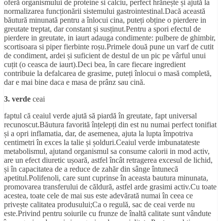
oferă organismului de proteine si calciu, perfect hrănește și ajută la
normalizarea funcționării sistemului gastrointestinal.Dacă această
băutură minunată pentru a înlocui cina, puteți obține o pierdere in
greutate treptat, dar constant și susținut.Pentru a spori efectul de
pierdere in greutate, in iaurt adauga condimente: pulbere de ghimbir,
scortisoara si piper fierbinte roșu.Primele două pune un varf de cutit
de condiment, ardei și suficient de destul de un pic pe vârful unui
cuțit (o ceasca de iaurt).Deci bea, în care fiecare ingredient
contribuie la defalcarea de grasime, puteți înlocui o masă completă,
dar e mai bine daca e masa de prânz sau cină.
3. verde
ceai
faptul că ceaiul verde ajută să piardă în greutate, fapt universal
recunoscut.Băutura favorită înțelepți din est nu numai perfect tonifiat
și a opri inflamatia, dar, de asemenea, ajuta la lupta împotriva
centimetri în exces la talie și șolduri.Ceaiul verde imbunatateste
metabolismul, ajutand organismul sa consume calorii in mod activ,
are un efect diuretic ușoară, astfel încât retragerea excesul de lichid,
și în capacitatea de a reduce de zahăr din sânge întunecă
apetitul.Polifenoli, care sunt cuprinse în aceasta bautura minunata,
promovarea transferului de căldură, astfel arde grasimi activ.Cu toate
acestea, toate cele de mai sus este adevărată numai în ceea ce
privește calitatea produsului;Ca o regulă, sac de ceai verde nu
este.Privind pentru soiurile cu frunze de înaltă calitate sunt vândute