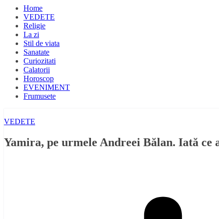
Home
VEDETE
Religie
La zi
Stil de viata
Sanatate
Curiozitati
Calatorii
Horoscop
EVENIMENT
Frumusete
VEDETE
Yamira, pe urmele Andreei Bălan. Iată ce a