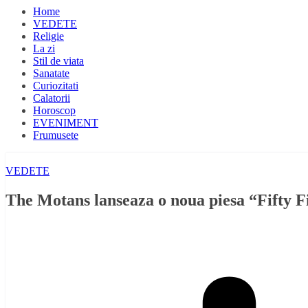
Home
VEDETE
Religie
La zi
Stil de viata
Sanatate
Curiozitati
Calatorii
Horoscop
EVENIMENT
Frumusete
VEDETE
The Motans lanseaza o noua piesa “Fifty F