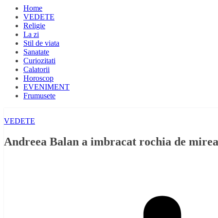
Home
VEDETE
Religie
La zi
Stil de viata
Sanatate
Curiozitati
Calatorii
Horoscop
EVENIMENT
Frumusete
VEDETE
Andreea Balan a imbracat rochia de mirea