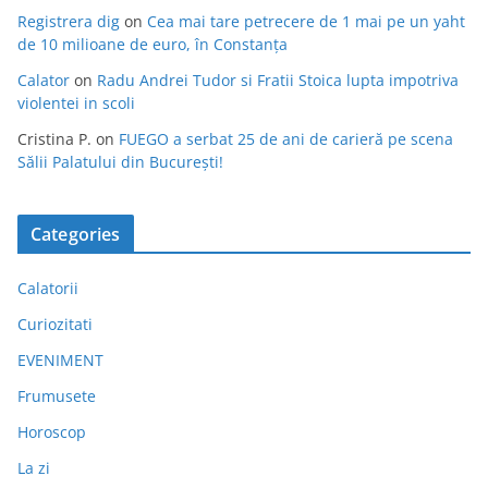
Registrera dig
on
Cea mai tare petrecere de 1 mai pe un yaht
de 10 milioane de euro, în Constanța
Calator
on
Radu Andrei Tudor si Fratii Stoica lupta impotriva
violentei in scoli
Cristina P.
on
FUEGO a serbat 25 de ani de carieră pe scena
Sălii Palatului din București!
Categories
Calatorii
Curiozitati
EVENIMENT
Frumusete
Horoscop
La zi