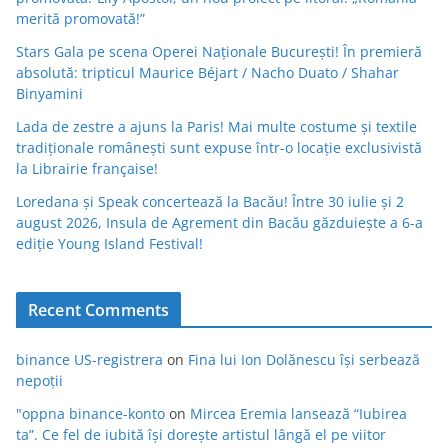
merită promovată!”
Stars Gala pe scena Operei Naționale București! În premieră
absolută: tripticul Maurice Béjart / Nacho Duato / Shahar
Binyamini
Lada de zestre a ajuns la Paris! Mai multe costume și textile
tradiționale românești sunt expuse într-o locație exclusivistă
la Librairie française!
Loredana și Speak concertează la Bacău! Între 30 iulie și 2
august 2026, Insula de Agrement din Bacău găzduiește a 6-a
ediție Young Island Festival!
Recent Comments
binance US-registrera
on
Fina lui Ion Dolănescu își serbează
nepoții
"oppna binance-konto
on
Mircea Eremia lansează “Iubirea
ta”. Ce fel de iubită își dorește artistul lângă el pe viitor