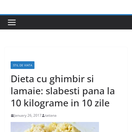
Skip
to
content
STIL DE VIATA
Dieta cu ghimbir si
lamaie: slabesti pana la
10 kilograme in 10 zile
January 26, 2017
tatiana