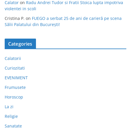
Calator
on
Radu Andrei Tudor si Fratii Stoica lupta impotriva
violentei in scoli
Cristina P.
on
FUEGO a serbat 25 de ani de carieră pe scena
Sălii Palatului din București!
Categories
Calatorii
Curiozitati
EVENIMENT
Frumusete
Horoscop
La zi
Religie
Sanatate