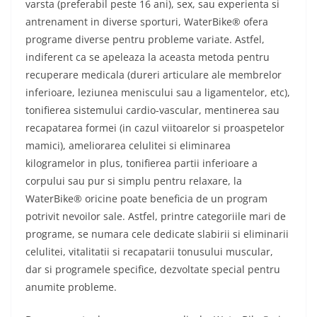
varsta (preferabil peste 16 ani), sex, sau experienta si
antrenament in diverse sporturi, WaterBike® ofera
programe diverse pentru probleme variate. Astfel,
indiferent ca se apeleaza la aceasta metoda pentru
recuperare medicala (dureri articulare ale membrelor
inferioare, leziunea meniscului sau a ligamentelor, etc),
tonifierea sistemului cardio-vascular, mentinerea sau
recapatarea formei (in cazul viitoarelor si proaspetelor
mamici), ameliorarea celulitei si eliminarea
kilogramelor in plus, tonifierea partii inferioare a
corpului sau pur si simplu pentru relaxare, la
WaterBike® oricine poate beneficia de un program
potrivit nevoilor sale. Astfel, printre categoriile mari de
programe, se numara cele dedicate slabirii si eliminarii
celulitei, vitalitatii si recapatarii tonusului muscular,
dar si programele specifice, dezvoltate special pentru
anumite probleme.