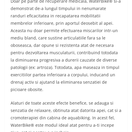
Doar pe parte de recuperare medicala, WaterBike® si-a
demonstrat de-a lungul timpului in nenumarate
randuri eficacitatea in recapatarea mobilitatii
membrelor inferioare, prin aportul deosebit al apei.
Aceasta nu doar permite efectuarea miscarilor intr-un
mediu bland, care sustine articulatiile fara sa le
oboseasca, dar opune si rezistenta atat de necesara
pentru dezvoltarea musculaturii, contribuind totodata
la diminuarea progresiva a durerii cauzate de diverse
patologii (ex: artroza). Totodata, apa maseaza in timpul
exercitiilor partea inferioara a corpului, inducand un
drenaj activ si ajutand la eliminarea senzatiei de
picioare obosite.
Alaturi de toate aceste efecte benefice, se adauga si
senzatia de relaxare, obtinuta atat datorita apei, cat si a
cromoterapiei din cabina de aquabiking. In acest fel,
WaterBike® este modul ideal atat pentru a-ti incepe