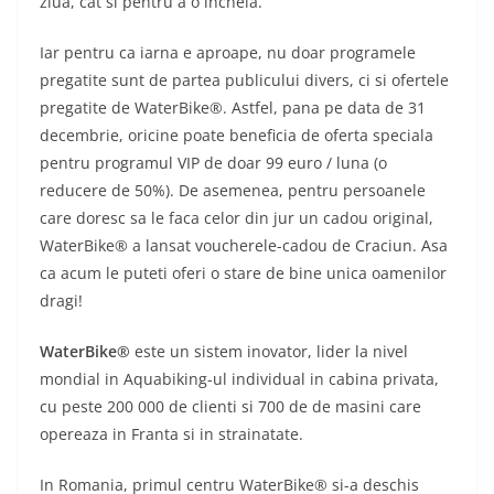
ziua, cat si pentru a o incheia.
Iar pentru ca iarna e aproape, nu doar programele
pregatite sunt de partea publicului divers, ci si ofertele
pregatite de WaterBike®. Astfel, pana pe data de 31
decembrie, oricine poate beneficia de oferta speciala
pentru programul VIP de doar 99 euro / luna (o
reducere de 50%). De asemenea, pentru persoanele
care doresc sa le faca celor din jur un cadou original,
WaterBike® a lansat voucherele-cadou de Craciun. Asa
ca acum le puteti oferi o stare de bine unica oamenilor
dragi!
WaterBike®
este un sistem inovator, lider la nivel
mondial in Aquabiking-ul individual in cabina privata,
cu peste 200 000 de clienti si 700 de de masini care
opereaza in Franta si in strainatate.
In Romania, primul centru WaterBike® si-a deschis