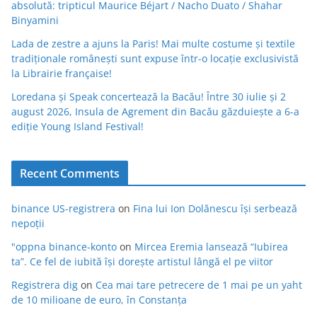
absolută: tripticul Maurice Béjart / Nacho Duato / Shahar
Binyamini
Lada de zestre a ajuns la Paris! Mai multe costume și textile
tradiționale românești sunt expuse într-o locație exclusivistă
la Librairie française!
Loredana și Speak concertează la Bacău! Între 30 iulie și 2
august 2026, Insula de Agrement din Bacău găzduiește a 6-a
ediție Young Island Festival!
Recent Comments
binance US-registrera
on
Fina lui Ion Dolănescu își serbează
nepoții
"oppna binance-konto
on
Mircea Eremia lansează “Iubirea
ta”. Ce fel de iubită își dorește artistul lângă el pe viitor
Registrera dig
on
Cea mai tare petrecere de 1 mai pe un yaht
de 10 milioane de euro, în Constanța