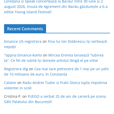
Loredana și Speak concertează la Bacău! Între 30 iulie și 2
august 2026, Insula de Agrement din Bacău găzduiește a 6-a
ediție Young Island Festival!
Recent Comments
binance US-registrera
on
Fina lui Ion Dolănescu își serbează
nepoții
"oppna binance-konto
on
Mircea Eremia lansează “Iubirea
ta”. Ce fel de iubită își dorește artistul lângă el pe viitor
Registrera dig
on
Cea mai tare petrecere de 1 mai pe un yaht
de 10 milioane de euro, în Constanța
Calator
on
Radu Andrei Tudor si Fratii Stoica lupta impotriva
violentei in scoli
Cristina P.
on
FUEGO a serbat 25 de ani de carieră pe scena
Sălii Palatului din București!