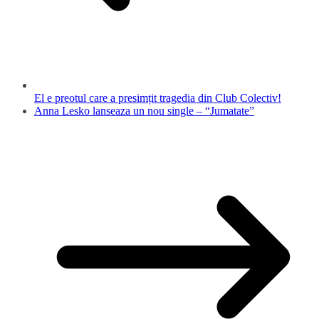
El e preotul care a presimțit tragedia din Club Colectiv!
Anna Lesko lanseaza un nou single – “Jumatate”