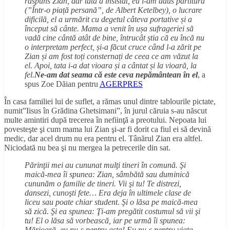
răspuns Zian, dar tata a insistat, eu i-am adus partitura
(”Într-o piață persană”, de Albert Ketelbey), o lucrare
dificilă, el a urmărit cu degetul câteva portative și a
început să cânte. Mama a venit în ușa sufrageriei să
vadă cine cântă atât de bine, întrucât știa că eu încă nu
o interpretam perfect, și-a făcut cruce când l-a zărit pe
Zian și am fost toți consternați de ceea ce am văzut la
el. Apoi, tata i-a dat vioara și a cântat și la vioară, la
fel.
Ne-am dat seama că este ceva nepământean în el
, a
spus Zoe Dăian pentru
AGERPRES
În casa familiei lui de suflet, a rămas unul dintre tablourile pictate,
numit”Iisus în Grădina Ghetsimani”, în jurul căruia s-au născut
multe amintiri după trecerea în nefiinţă a preotului. Nepoata lui
povesteşte şi cum mama lui Zian şi-ar fi dorit ca fiul ei să devină
medic, dar acel drum nu era pentru el. Tânărul Zian era altfel.
Niciodată nu bea şi nu mergea la petrecerile din sat.
Părinţii mei au cununat mulţi tineri în comună. Şi
maică-mea îi spunea: Zian, sâmbătă sau duminică
cununăm o familie de tineri. Vii şi tu! Te distrezi,
dansezi, cunoşti fete… Era deja în ultimele clase de
liceu sau poate chiar student. Şi o lăsa pe maică-mea
să zică. Şi ea spunea: Ţi-am pregătit costumul să vii şi
tu! El o lăsa să vorbească, iar pe urmă îi spunea:
Mărioară, eu nu-s pentru asta! Eu nu-s pentru viaţa