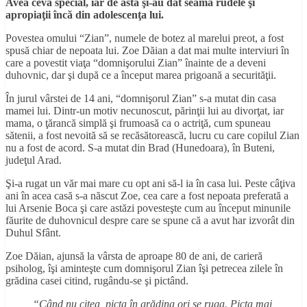
Avea ceva special, iar de asta şi-au dat seama rudele şi
apropiaţii încă din adolescenţa lui.
Povestea omului “Zian”, numele de botez al marelui preot, a fost
spusă chiar de nepoata lui. Zoe Dăian a dat mai multe interviuri în
care a povestit viaţa “domnişorului Zian” înainte de a deveni
duhovnic, dar şi după ce a început marea prigoană a securităţii.
În jurul vârstei de 14 ani, “domnişorul Zian” s-a mutat din casa
mamei lui. Dintr-un motiv necunoscut, părinţii lui au divorţat, iar
mama, o ţărancă simplă şi frumoasă ca o actriţă, cum spuneau
sătenii, a fost nevoită să se recăsătorească, lucru cu care copilul Zian
nu a fost de acord. S-a mutat din Brad (Hunedoara), în Buteni,
judeţul Arad.
Şi-a rugat un văr mai mare cu opt ani să-l ia în casa lui. Peste câţiva
ani în acea casă s-a născut Zoe, cea care a fost nepoata preferată a
lui Arsenie Boca şi care astăzi povesteşte cum au început minunile
făurite de duhovnicul despre care se spune că a avut har izvorât din
Duhul Sfânt.
Zoe Dăian, ajunsă la vârsta de aproape 80 de ani, de carieră
psiholog, îşi aminteşte cum domnişorul Zian îşi petrecea zilele în
grădina casei citind, rugându-se şi pictând.
“Când nu citea, picta în grădina ori se ruga. Picta mai