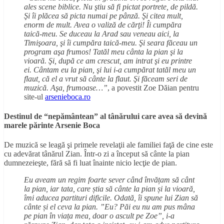
ales scene biblice. Nu ştiu să fi pictat portrete, de pildă.
Şi îi plăcea să picta numai pe pânză. Şi citea mult,
enorm de mult. Avea o valiză de cărţi! Îi cumpăra
taică-meu. Se duceau la Arad sau veneau aici, la
Timişoara, şi îi cumpăra taică-meu. Şi seara făceau un
program aşa frumos! Tatăl meu cânta la pian şi la
vioară. Şi, după ce am crescut, am intrat şi eu printre
ei. Cântam eu la pian, şi lui i-a cumpărat tatăl meu un
flaut, că el a vrut să cânte la flaut. Şi făceam seri de
muzică. Aşa, frumoase…”
, a povestit Zoe Dăian pentru
site-ul
arsenieboca.ro
Destinul de “nepământean” al tânărului care avea să devină
marele părinte Arsenie Boca
De muzică se leagă şi primele revelaţii ale familiei faţă de cine este
cu adevărat tânărul Zian. Într-o zi a început să cânte la pian
dumnezeieşte, fără să fi luat înainte nicio lecţie de pian.
Eu aveam un regim foarte sever când învățam să cânt
la pian, iar tata, care știa să cânte la pian și la vioară,
îmi aducea partituri dificile. Odată, îi spune lui Zian să
cânte și el ceva la pian. ”Eu? Păi eu nu am pus mâna
pe pian în viața mea, doar o ascult pe Zoe”, i-a