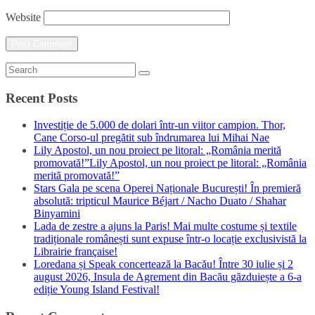
Website
Recent Posts
Investiție de 5.000 de dolari într-un viitor campion. Thor,
Cane Corso-ul pregătit sub îndrumarea lui Mihai Nae
Lily Apostol, un nou proiect pe litoral: „România merită
promovată!”Lily Apostol, un nou proiect pe litoral: „România
merită promovată!”
Stars Gala pe scena Operei Naționale București! În premieră
absolută: tripticul Maurice Béjart / Nacho Duato / Shahar
Binyamini
Lada de zestre a ajuns la Paris! Mai multe costume și textile
tradiționale românești sunt expuse într-o locație exclusivistă la
Librairie française!
Loredana și Speak concertează la Bacău! Între 30 iulie și 2
august 2026, Insula de Agrement din Bacău găzduiește a 6-a
ediție Young Island Festival!