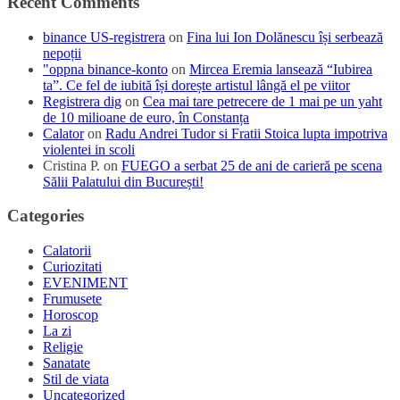
Recent Comments
binance US-registrera
on
Fina lui Ion Dolănescu își serbează
nepoții
"oppna binance-konto
on
Mircea Eremia lansează “Iubirea
ta”. Ce fel de iubită își dorește artistul lângă el pe viitor
Registrera dig
on
Cea mai tare petrecere de 1 mai pe un yaht
de 10 milioane de euro, în Constanța
Calator
on
Radu Andrei Tudor si Fratii Stoica lupta impotriva
violentei in scoli
Cristina P.
on
FUEGO a serbat 25 de ani de carieră pe scena
Sălii Palatului din București!
Categories
Calatorii
Curiozitati
EVENIMENT
Frumusete
Horoscop
La zi
Religie
Sanatate
Stil de viata
Uncategorized