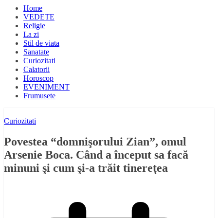
Home
VEDETE
Religie
La zi
Stil de viata
Sanatate
Curiozitati
Calatorii
Horoscop
EVENIMENT
Frumusete
Curiozitati
Povestea “domnişorului Zian”, omul
Arsenie Boca. Când a început sa facă
minuni şi cum şi-a trăit tinereţea