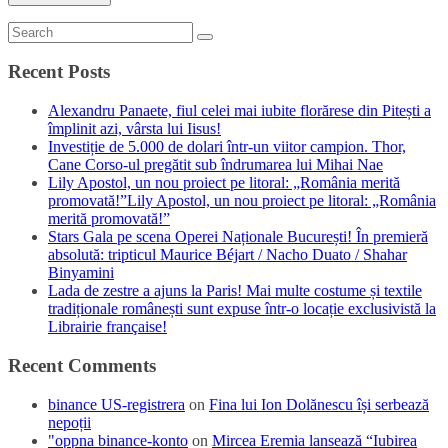
Recent Posts
Alexandru Panaete, fiul celei mai iubite florărese din Pitești a
împlinit azi, vârsta lui Iisus!
Investiție de 5.000 de dolari într-un viitor campion. Thor,
Cane Corso-ul pregătit sub îndrumarea lui Mihai Nae
Lily Apostol, un nou proiect pe litoral: „România merită
promovată!”Lily Apostol, un nou proiect pe litoral: „România
merită promovată!”
Stars Gala pe scena Operei Naționale București! În premieră
absolută: tripticul Maurice Béjart / Nacho Duato / Shahar
Binyamini
Lada de zestre a ajuns la Paris! Mai multe costume și textile
tradiționale românești sunt expuse într-o locație exclusivistă la
Librairie française!
Recent Comments
binance US-registrera
on
Fina lui Ion Dolănescu își serbează
nepoții
"oppna binance-konto
on
Mircea Eremia lansează “Iubirea