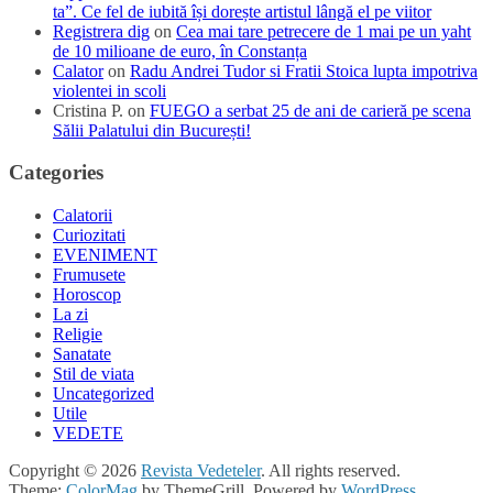
ta”. Ce fel de iubită își dorește artistul lângă el pe viitor
Registrera dig
on
Cea mai tare petrecere de 1 mai pe un yaht
de 10 milioane de euro, în Constanța
Calator
on
Radu Andrei Tudor si Fratii Stoica lupta impotriva
violentei in scoli
Cristina P.
on
FUEGO a serbat 25 de ani de carieră pe scena
Sălii Palatului din București!
Categories
Calatorii
Curiozitati
EVENIMENT
Frumusete
Horoscop
La zi
Religie
Sanatate
Stil de viata
Uncategorized
Utile
VEDETE
Copyright © 2026
Revista Vedeteler
. All rights reserved.
Theme:
ColorMag
by ThemeGrill. Powered by
WordPress
.