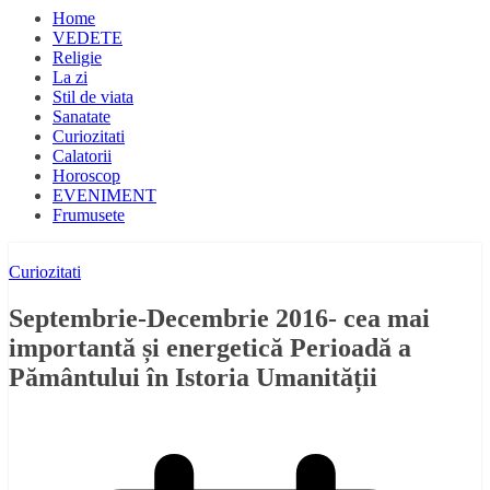
Home
VEDETE
Religie
La zi
Stil de viata
Sanatate
Curiozitati
Calatorii
Horoscop
EVENIMENT
Frumusete
Curiozitati
Septembrie-Decembrie 2016- cea mai
importantă și energetică Perioadă a
Pământului în Istoria Umanității