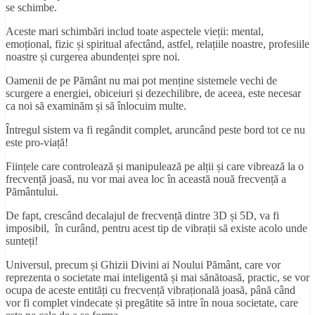
se schimbe.
Aceste mari schimbări includ toate aspectele vieții: mental,
emoțional, fizic și spiritual afectând, astfel, relațiile noastre, profesiile
noastre și curgerea abundenței spre noi.
Oamenii de pe Pământ nu mai pot menține sistemele vechi de
scurgere a energiei, obiceiuri și dezechilibre, de aceea, este necesar
ca noi să examinăm și să înlocuim multe.
Întregul sistem va fi regândit complet, aruncând peste bord tot ce nu
este pro-viață!
Ființele care controlează și manipulează pe alții și care vibrează la o
frecvență joasă, nu vor mai avea loc în această nouă frecvență a
Pământului.
De fapt, crescând decalajul de frecvență dintre 3D și 5D, va fi
imposibil, în curând, pentru acest tip de vibrații să existe acolo unde
sunteți!
Universul, precum și Ghizii Divini ai Noului Pământ, care vor
reprezenta o societate mai inteligentă și mai sănătoasă, practic, se vor
ocupa de aceste entități cu frecvență vibrațională joasă, până când
vor fi complet vindecate și pregătite să intre în noua societate, care