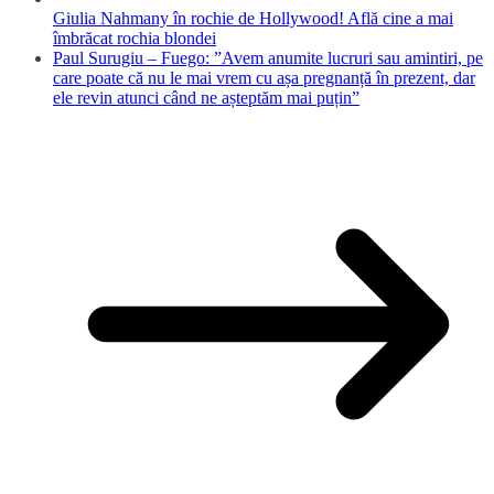
Giulia Nahmany în rochie de Hollywood! Află cine a mai
îmbrăcat rochia blondei
Paul Surugiu – Fuego: ”Avem anumite lucruri sau amintiri, pe
care poate că nu le mai vrem cu așa pregnanță în prezent, dar
ele revin atunci când ne așteptăm mai puțin”