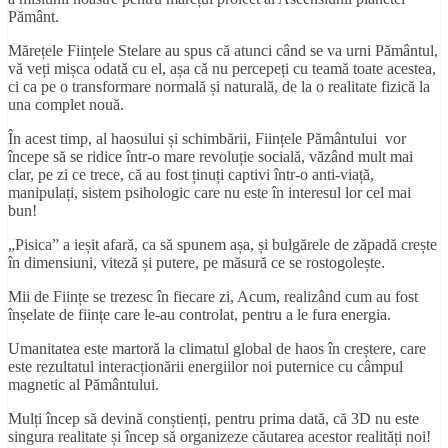
Pământ.
Mărețele Ființele Stelare au spus că atunci când se va urni Pământul,
vă veți mișca odată cu el, așa că nu percepeți cu teamă toate acestea,
ci ca pe o transformare normală și naturală, de la o realitate fizică la
una complet nouă.
În acest timp, al haosului și schimbării, Ființele Pământului vor
începe să se ridice într-o mare revoluție socială, văzând mult mai
clar, pe zi ce trece, că au fost ținuți captivi într-o anti-viață,
manipulați, sistem psihologic care nu este în interesul lor cel mai
bun!
„Pisica” a ieșit afară, ca să spunem așa, și bulgărele de zăpadă crește
în dimensiuni, viteză și putere, pe măsură ce se rostogolește.
Mii de Ființe se trezesc în fiecare zi, Acum, realizând cum au fost
înșelate de ființe care le-au controlat, pentru a le fura energia.
Umanitatea este martoră la climatul global de haos în creștere, care
este rezultatul interacționării energiilor noi puternice cu câmpul
magnetic al Pământului.
Mulți încep să devină conștienți, pentru prima dată, că 3D nu este
singura realitate și încep să organizeze căutarea acestor realități noi!