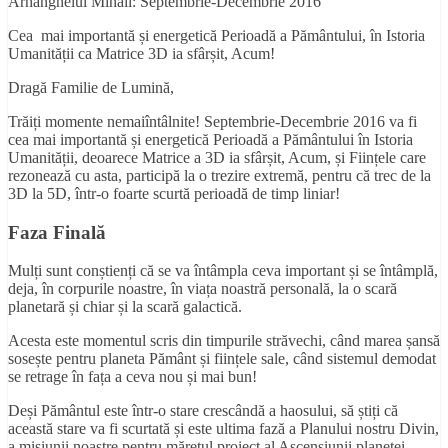
Arhanghelul Mihail: Septembrie-Decembrie 2016
Cea mai importantă și energetică Perioadă a Pământului, în Istoria
Umanității ca Matrice 3D ia sfârșit, Acum!
Dragă Familie de Lumină,
Trăiți momente nemaiîntâlnite! Septembrie-Decembrie 2016 va fi
cea mai importantă și energetică Perioadă a Pământului în Istoria
Umanității, deoarece Matrice a 3D ia sfârșit, Acum, și Ființele care
rezonează cu asta, participă la o trezire extremă, pentru că trec de la
3D la 5D, într-o foarte scurtă perioadă de timp liniar!
Faza Finală
Mulți sunt conștienți că se va întâmpla ceva important și se întâmplă,
deja, în corpurile noastre, în viața noastră personală, la o scară
planetară și chiar și la scară galactică.
Acesta este momentul scris din timpurile străvechi, când marea șansă
sosește pentru planeta Pământ și ființele sale, când sistemul demodat
se retrage în fața a ceva nou și mai bun!
Deși Pământul este într-o stare crescândă a haosului, să știți că
această stare va fi scurtată și este ultima fază a Planului nostru Divin,
a misiunii noastre pentru mărețul proiect al Ascensiunii planetei