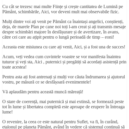
Cu cât se trezesc mai multe Ființe și crește cantitatea de Lumină pe
Pământ, schimbările, Aici, vor deveni mult mai observabile fizic.
Mulți dintre voi ați venit pe Pământ ca înaintași angelici, conștienți,
deja, de marele Plan pe cane noi toți l-am creat și ați transmis mesaje
despre schimbări majore în desfășurare și de avertizare, în avans,
către cei care au ațipit pentru o lungă perioadă de timp – eoni!
Aceasta este misiunea cu care ați venit, Aici, și a fost una de succes!
Acum, veți vedea cum cuvintele voastre se vor manifesta înaintea
tuturor și veți sta, Aici , puternici și pregătiți să acordați asistență prin
toate acestea!
Pentru asta ați fost antrenați și mulți vor căuta îndrumarea și ajutorul
vostru, pe măsură ce se desfășoară evenimentele!
Vă aplaudăm pentru această muncă măreață!
O stare de coerență, mai puternică și mai extinsă, se formează peste
tot în lume și libertatea completă este aproape de erupere în întreaga
lume!
O revenire, la ceea ce este natural pentru Suflet, va fi, în curând,
etalonul pe planeta Pământ, având în vedere că sistemul continuă să