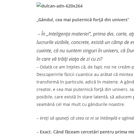
„Gândul, cea mai puternică forţă din univers”
–
În „Inteligenţa materiei”, prima dvs. carte, a
lucrurile vizibile, concrete, există un câmp de 
cuvinte, că nu suntem singuri în univers, că D
în care vă trăiţi viaţa de zi cu zi?
– Odată ce am înţeles că, de fapt, noi ne creăm pr
Descope­ririle fizi­cii cuantice au arătat că mint
trans­formă în parti­cule, adică în materie. A gâ
creator, e cea mai pu­ter­nică forţă din uni­vers. 
posi­bile, care există în stare latentă, să aduce
seamănă cel mai mult cu gândurile noastre.
– Vreţi să spuneţi că ceea ce ni se întâmplă e oglin
–
Exact. Când făceam cerce­tări pentru prima mea