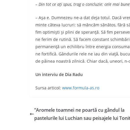
– Din tot ce aţi spus, trag o concluzie: cele mai bu
– Aşa e. Dumnezeu ne-a dat deja totul. Dacă vrem
minte câteva lucruri: să mâncăm sănătos, fără s
fim optimişti şi plini de speranţă. Să fim perseve
ne ferim de rutină. Să facem constant schimbări 
permanenţă un echilibru între energia consumată 
ne fortifică. Gândurile rele ne iau din viaţă, buc
de pâinea noastră zilnică. Chiar dacă, uneori, n
Un interviu de Dia Radu
Sursa articol:
www.formula-as.ro
”Aromele toamnei ne poartă cu gândul la
pastelurile lui Luchian sau peisajele lui Ton