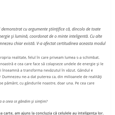
ţi demonstrat cu argumente ştiinţifice că, dincolo de toate
energie şi lumină, coordonat de o minte inteligentă. Cu alte
umnezeu chiar există. V-a afectat certitudinea aceasta modul
o­pria reali­tate, felul în care pri­veam lumea s-a schimbat.
ea noastră e cea care face să colap­seze undele de energie şi le
ndi înseamnă a transforma nevăzu­tul în văzut. Gândul e
Iar Dumnezeu ne-a dat pu­terea ca, din milioanele de reali­tăţi
m pe pământ, cu gân­durile noastre, doar una. Pe cea care
da a ceea ce gândim şi simţim?
 carte, am ajuns la concluzia că celulele au inteligenţa lor.