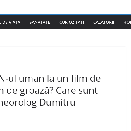
L DE VIATA
SANATATE
CURIOZITATI
CALATORII
HO
-ul uman la un film de
lm de groază? Care sunt
i neorolog Dumitru