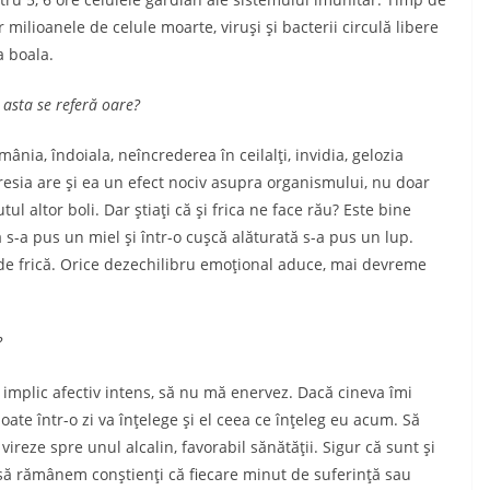
 milioanele de celule moarte, viruşi şi bac­terii circulă libere
a boala.
 asta se referă oare?
 mânia, îndoiala, neîncrederea în ceilalţi, invidia, gelozia
resia are şi ea un efect nociv asupra organis­mu­lui, nu doar
l altor boli. Dar ştiaţi că şi frica ne face rău? Este bine
s-a pus un miel şi într-o cuşcă alăturată s-a pus un lup.
 de frică. Orice dezechilibru emoţional adu­ce, mai devreme
?
 implic afectiv intens, să nu mă enervez. Dacă cineva îmi
oate într-o zi va înţelege şi el ceea ce înţe­leg eu acum. Să
ireze spre unul alcalin, favo­rabil sănă­tăţii. Sigur că sunt şi
t să rămânem con­ştienţi că fiecare minut de suferinţă sau