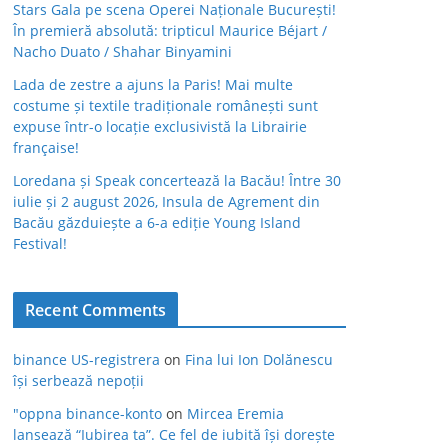
Stars Gala pe scena Operei Naționale București!
În premieră absolută: tripticul Maurice Béjart /
Nacho Duato / Shahar Binyamini
Lada de zestre a ajuns la Paris! Mai multe
costume și textile tradiționale românești sunt
expuse într-o locație exclusivistă la Librairie
française!
Loredana și Speak concertează la Bacău! Între 30
iulie și 2 august 2026, Insula de Agrement din
Bacău găzduiește a 6-a ediție Young Island
Festival!
Recent Comments
binance US-registrera
on
Fina lui Ion Dolănescu
își serbează nepoții
"oppna binance-konto
on
Mircea Eremia
lansează “Iubirea ta”. Ce fel de iubită își dorește