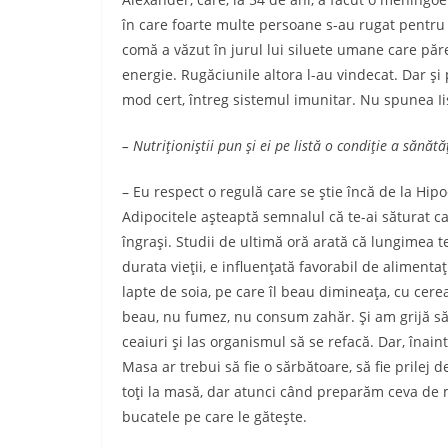
în care foarte multe persoane s-au rugat pentru e
comă a văzut în jurul lui siluete umane care păr
energie. Rugăciunile altora l-au vindecat. Dar şi
mod cert, întreg sistemul imunitar. Nu spunea Iis
– Nutriţioniştii pun şi ei pe listă o condiţie a să­nă­
– Eu respect o regulă care se ştie încă de la Hip
Adipocitele aşteaptă semnalul că te-ai săturat ca
îngraşi. Studii de ultimă oră arată că lungi­mea 
durata vieţii, e influenţată favorabil de alimenta
lapte de soia, pe care îl beau dimineaţa, cu cere
beau, nu fumez, nu consum zahăr. Şi am grijă să ţ
ceaiuri şi las organismul să se refacă. Dar, înai
Masa ar trebui să fie o sărbătoare, să fie prilej d
toţi la masă, dar atunci când pre­pa­răm ceva de
bucatele pe care le găteşte.