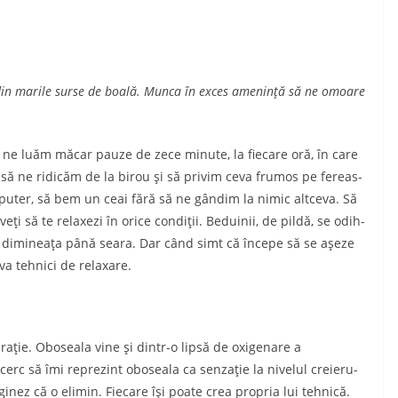
na din marile surse de boală. Munca în exces ameninţă să ne omoare
 ne luăm mă­car pauze de zece minute, la fiecare oră, în care
ă ne ridicăm de la birou şi să privim ceva frumos pe fe­reas­
omputer, să bem un ceai fără să ne gândim la nimic altceva. Să
ţi să te relaxezi în orice condiţii. Beduinii, de pildă, se odih­
e dimineaţa până seara. Dar când simt că începe să se aşeze
va tehnici de relaxare.
raţie. Oboseala vine şi dintr-o lipsă de oxigenare a
ncerc să îmi reprezint oboseala ca senzaţie la nivelul creie­ru­
gi­nez că o elimin. Fiecare îşi poate crea propria lui tehnică.