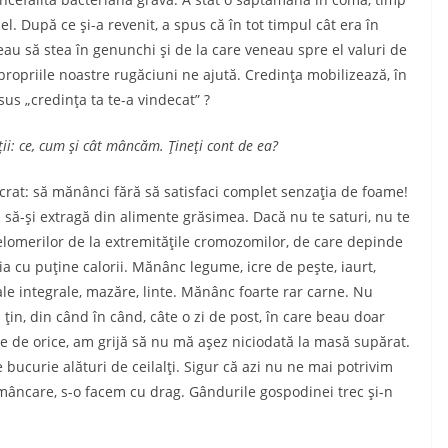
l. După ce şi-a revenit, a spus că în tot timpul cât era în
eau să stea în genunchi şi de la care veneau spre el valuri de
 propriile noastre rugăciuni ne ajută. Credinţa mobilizează, în
us „credinţa ta te-a vindecat” ?
tăţii: ce, cum şi cât mâncăm. Ţineţi cont de ea?
o­crat: să mănânci fără să satisfaci complet senzaţia de foame!
 să-şi extragă din alimente grăsimea. Dacă nu te sa­turi, nu te
telomerilor de la extremităţile cromozomilor, de care depinde
ţia cu puţine calorii. Mănânc legume, icre de peşte, iaurt,
ale integrale, mazăre, linte. Mănânc foarte rar carne. Nu
in, din când în când, câte o zi de post, în care beau doar
nte de orice, am grijă să nu mă aşez niciodată la masă supărat.
e bucurie alături de ceilalţi. Sigur că azi nu ne mai potrivim
 mâncare, s-o facem cu drag. Gândurile gospodinei trec şi-n