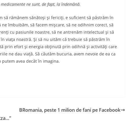
ne medicamente ne sunt, de fapt, la îndemână.
 să rămânem sănătoşi şi fericiţi, e suficient să păstrăm în
ă ne îmbuibăm, să facem mişcare, să ne odihnim corect, să
­renţi cu pasiunile noastre, să ne antrenăm intelectual şi să
în viaţa noastră. Şi să nu uităm că trebuie să păstrăm în
prin efort şi energia obţinută prin odihnă şi activităţi care
u­riile ne dau viaţă. Să căutăm bucuria, avem ne­voie de ea ca
-o putem avea decât în imagina.
BRomania, peste 1 milion de fani pe Facebook
itza…”