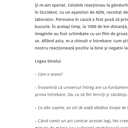
Şi m-am speriat. Celulele reacţionau la gândurile
în Occident, cu un eşantion de ADN, recoltat de 
laborator. Persoana în cauză a fost pusă să pri
bucurie. În acelaşi timp, la 1000 de km distanţă
imaginile au fost schim­bate cu un film de groa­z
se. Aflând asta, m-a chinuit o întrebare: cum şt
nostru reacţionează pozitiv la bine şi negativ l
Legea binelui
– Care e aceea?
– Înseamnă că universul întreg are ca fundament 
prima întrebare. Da, ca să fim fericiţi şi să­năto
– Cu alte cuvinte, un stil de viaţă sănătos începe de 
– Când comit un act contrar acestei legi, îmi cr
minute de mânie sau suferinţă imobilizează pen­t