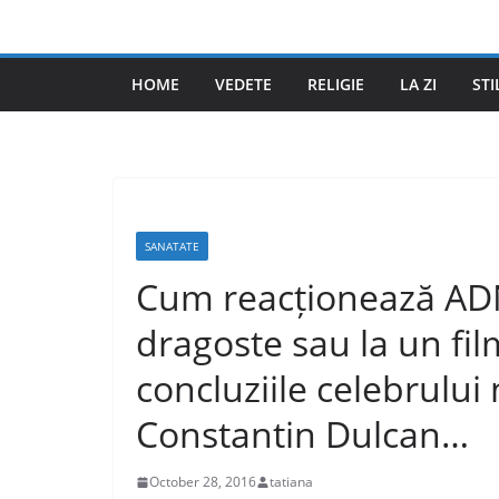
Skip
to
content
HOME
VEDETE
RELIGIE
LA ZI
STI
SANATATE
Cum reacționează ADN
dragoste sau la un fi
concluziile celebrulu
Constantin Dulcan…
October 28, 2016
tatiana