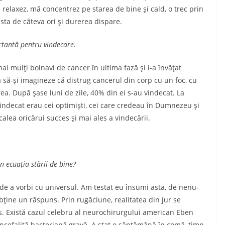
 relaxez, mă concentrez pe starea de bine şi cald, o trec prin
sta de câteva ori şi durerea dispare.
ortantă pentru vindecare.
ai mulţi bolnavi de cancer în ultima fază şi i-a învăţat
 să-şi ima­gineze că distrug cance­rul din corp cu un foc, cu
a. După şase luni de zile, 40% din ei s-au vindecat. La
 vin­decat erau cei optimişti, cei care credeau în Dumne­zeu şi
calea oricărui succes şi mai ales a vindecării.
n ecuaţia stării de bine?
 de a vorbi cu universul. Am testat eu însumi asta, de ne­nu­
bţine un răspuns. Prin rugăciune, realitatea din jur se
s. Există cazul celebru al neurochirurgului american Eben
en­cefalită bacteriană gravă. A stat o săptămână în comă, timp