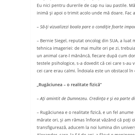
Eu nici pentru durerile de cap nu iau pastile. Mă
inimă şi apoi o trimit acolo unde mă doare. Fac a
– Să-ţi vizualizezi boala pare o condiţie foarte imp
– Bernie Siegel, reputat oncolog din SUA, a luat m
tehnica imageriei: de mai multe ori pe zi, trebuia
un animal care-l mă­nâncă, fiecare după cum dore
testele psi­hologice, s-a dovedit că cei care s-au
cei care erau calmi. Îndoiala este un ob­stacol în 
„Rugăciunea – o realitate fizică”
– Aţi amintit de Dumnezeu. Credinţa e şi ea parte di
– Rugăciunea e o realitate fizică, e un fel anume
mărate ori, şi am rămas înfiorat văzând că poţi o
transfigurează, aducem la noi lumina din univer
Alexander, care, la 54 de ani, a făcut o meningo­