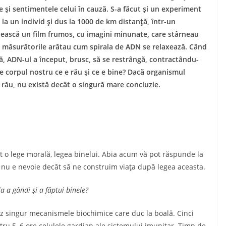
 şi sentimentele celui în cauză. S-a făcut şi un experi­ment
la un individ şi dus la 1000 de km distanţă, într-un
vească un film frumos, cu ima­gini minunate, care stârneau
, mă­surătorile arătau cum spi­ra­la de ADN se relaxează. Când
ă, ADN-ul a început, brusc, să se restrângă, contrac­tân­du-
ie corpul nostru ce e rău şi ce e bine? Dacă organis­mul
a rău, nu există decât o singură mare concluzie.
o lege morală, legea binelui. Abia acum vă pot răs­pun­de la
şi, nu e nevoie decât să ne construim viaţa după legea aceasta.
la a gândi şi a făptui binele?
eez singur mecanismele biochimice care duc la boală. Cinci
ru 5, 6 ore celulele gardian ale sistemului imuni­tar. Timp de