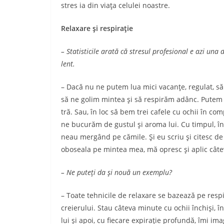
stres ia din viaţa ce­lulei noastre.
Relaxare şi respiraţie
– Statisticile arată că stresul profesional e azi u
lent.
– Dacă nu ne putem lua mici vacanţe, regulat, să
să ne golim mintea şi să respirăm adânc. Putem s
tră. Sau, în loc să bem trei cafele cu ochii în c
ne bucurăm de gustul şi aroma lui. Cu timpul, înve
neau mergând pe cămile. Şi eu scriu şi citesc d
oboseala pe mintea mea, mă opresc şi aplic câte­
– Ne puteţi da şi nouă un exemplu?
– Toate tehnicile de relaxare se bazează pe respi­
creierului. Stau câteva minute cu ochii închişi, î
lui şi apoi, cu fiecare expiraţie profundă, îmi ima