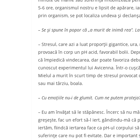
5-6 ore, organismul nostru e lipsit de apă­rare, iar
prin organism, se pot localiza un­deva şi declanş
– Se şi spune în popor că „a murit de inimă rea”. La
– Stresul, care azi a luat proporţii gigantice, ura,
provoacă în corp un pH acid, favorabil bolii. Dep
că împiedică vindecarea, dar poate favo­riza debutu
cunoscut experimentul lui Avicenna. Într-o cuşcă 
Mielul a murit în scurt timp de stresul provocat
sau mai târziu, boala.
– Cu emoţiile nu-i de glumit. Cum ne putem pro­teja
– Eu am învăţat să le stăpânesc. Încerc să nu mă
greşeşte, fac un efort să-l iert, gândindu-mă că p
iertăm, fiindcă iertarea face ca pH-ul corpului să v
suferinţe care nu pot fi evitate. Dar e im­portan