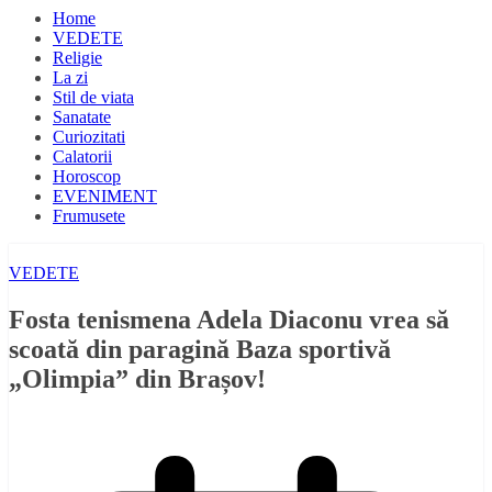
Home
VEDETE
Religie
La zi
Stil de viata
Sanatate
Curiozitati
Calatorii
Horoscop
EVENIMENT
Frumusete
VEDETE
Fosta tenismena Adela Diaconu vrea să
scoată din paragină Baza sportivă
„Olimpia” din Brașov!