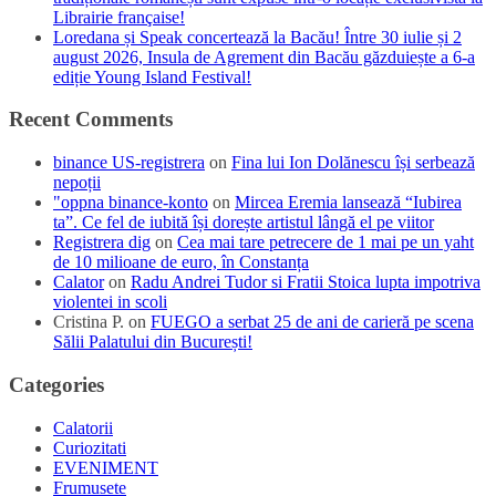
Librairie française!
Loredana și Speak concertează la Bacău! Între 30 iulie și 2
august 2026, Insula de Agrement din Bacău găzduiește a 6-a
ediție Young Island Festival!
Recent Comments
binance US-registrera
on
Fina lui Ion Dolănescu își serbează
nepoții
"oppna binance-konto
on
Mircea Eremia lansează “Iubirea
ta”. Ce fel de iubită își dorește artistul lângă el pe viitor
Registrera dig
on
Cea mai tare petrecere de 1 mai pe un yaht
de 10 milioane de euro, în Constanța
Calator
on
Radu Andrei Tudor si Fratii Stoica lupta impotriva
violentei in scoli
Cristina P.
on
FUEGO a serbat 25 de ani de carieră pe scena
Sălii Palatului din București!
Categories
Calatorii
Curiozitati
EVENIMENT
Frumusete