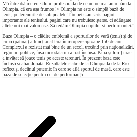
Mă întreabă mereu <dom’ profesor. da de ce nu ne mai antrenăm la
Olimpia, că era așa frumos !> Olimpia nu este o simplă bază de
tenis, pe terenurile de sub poalele Tâmpei s-au scris pagini
importante ale tenisului, pagini care nu trebuiesc șterse, ci adăugate
altele noi mai valoroase. Să redăm Olimpia copiilor și performanței.”
Baza Olimpia – o clădire emblemă a sporturilor de vară (tenis) și de
iarnă (patinaj) a funcționat fără întrerupere aproape 150 de ani.
Complexul a rezistat mai bine de un secol, trecând prin naționalizări,
regimuri politice, însă niciodata nu a fost închisă. Până și Ion Țiriac
a învățat să joace tenis pe aceste terenuri. În prezent baza este
închisă și abandonată. Rezultatele slabe de la Olimpiada de la Rio
reflect și declinul puternic în care se află sportul de masă, care este
baza de selecție pentru cel de performanță