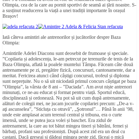
Olimpia, cea de la care au pornit sportivi de seamă ai țării noastre. S-
a susținut readucerea la viață a unei tradiții importante în orașul
Brașov!
Iată câteva amintiri ale antrenorilor și jucătorilor despre Baza
Olimpia:
Amintirile Adelei Diaconu sunt deosebit de frumoase și speciale.
”Copilaria și adolescența, le-am petrecut pe terenurile de tenis de la
Baza Olimpia, aflată la poalele muntelui Tâmpa. Făceam câte două
antrenamente pe zi, pregătire fizică, concursuri, cantonamente, dar a
meritat. Fericirea atunci când câștigi concursul, trofeul și diploma
sunt neprețuite. Nu o să uit niciodată primul concurs câștigat pe baza
”Olimpia”, la vârsta de 8 ani – ”Daciada”. Am avut niște antrenori
minunați, ce ne-au educat și format pentru viață. Sportul educă,
disciplinează și ordonează. Nu pot să uit cum după antrenamente,
alături de colegii mei, ne jucam jocurile copilariei precum: „De-a v-
aţi ascunselea”, ”Sticluța cu otravă”, „Şotronul”… Până în anii ’98,
unde este amplasat acum terenul central și tribuna, era o curte
imensă, unde se putea juca volei și baschet. Era zidul de
antrenament, la care au tot bătut mingea tineri și bătrâni, femei și
bărbați, profani sau profesioniști. După acest zid era un deal cu
castani. Dacă greșeai și dădeai mingea peste zid, făceai o mică