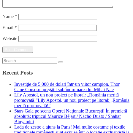
Name
*
Email
*
Website
Recent Posts
Investiție de 5.000 de dolari într-un viitor campion. Thor,
Cane Corso-ul pregătit sub îndrumarea lui Mihai Nae
Lily Apostol, un nou proiect pe litoral: „România merită
promovată!”Lily Apostol, un nou proiect pe litoral: „România
merită promovată!”
Stars Gala pe scena Operei Naționale București! În premieră
absolută: tripticul Maurice Béjart / Nacho Duato / Shahar
Binyamini
Lada de zestre a ajuns la Paris! Mai multe costume și textile
tradiționale românești sunt expuse într-o locație exclusivistă la