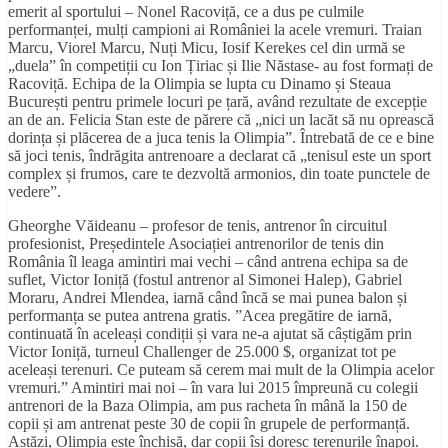
emerit al sportului – Nonel Racoviță, ce a dus pe culmile
performanței, mulți campioni ai României la acele vremuri. Traian
Marcu, Viorel Marcu, Nuți Micu, Iosif Kerekes cel din urmă se
„duela” în competiții cu Ion Țiriac și Ilie Năstase- au fost formați de
Racoviță. Echipa de la Olimpia se lupta cu Dinamo și Steaua
București pentru primele locuri pe țară, având rezultate de excepție
an de an. Felicia Stan este de părere că „nici un lacăt să nu oprească
dorința și plăcerea de a juca tenis la Olimpia”. Întrebată de ce e bine
să joci tenis, îndrăgita antrenoare a declarat că „tenisul este un sport
complex și frumos, care te dezvoltă armonios, din toate punctele de
vedere”.
Gheorghe Văideanu – profesor de tenis, antrenor în circuitul
profesionist, Președintele Asociației antrenorilor de tenis din
România îl leaga amintiri mai vechi – când antrena echipa sa de
suflet, Victor Ioniță (fostul antrenor al Simonei Halep), Gabriel
Moraru, Andrei Mlendea, iarnă când încă se mai punea balon și
performanța se putea antrena gratis. ”Acea pregătire de iarnă,
continuată în aceleași condiții și vara ne-a ajutat să câștigăm prin
Victor Ioniță, turneul Challenger de 25.000 $, organizat tot pe
aceleași terenuri. Ce puteam să cerem mai mult de la Olimpia acelor
vremuri.” Amintiri mai noi – în vara lui 2015 împreună cu colegii
antrenori de la Baza Olimpia, am pus racheta în mână la 150 de
copii și am antrenat peste 30 de copii în grupele de performanță.
Astăzi, Olimpia este închisă, dar copii își doresc terenurile înapoi.