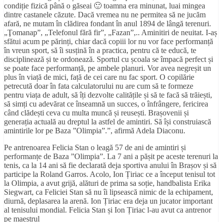
condiție fizică până o găseai 🙂 toamna era minunat, luai mingea
dintre castanele căzute. Dacă vremea nu ne permitea să ne jucăm
afară, ne mutam în clădirea fondant în anul 1894 de lângă terenuri.
„Ţomanap”, „Telefonul fără fir”, „Fazan”,.. Aminitiri de neuitat. I-aș
sfătui acum pe părinți, chiar dacă copiii lor nu vor face performanță
în vreun sport, să îi susțină în a practica, pentru că te educă, te
disciplinează și te ordonează. Sportul cu școala se împacă perfect și
se poate face performanță, pe ambele planuri. Vor avea negreșit un
plus în viață de mici, față de cei care nu fac sport. O copilărie
petrecută doar în fata calculatorului nu are cum să te formeze
pentru viața de adult, să îți dezvolte calitățile și să te facă să trăiești,
să simți cu adevărat ce înseamnă un succes, o înfrângere, fericirea
când clădești ceva cu multa muncă și reusești. Brașovenii și
generația actuală au dreptul la astfel de amintiri. Să își construiască
amintirile lor pe Baza ”Olimpia”.”, afirmă Adela Diaconu.
Pe antrenoarea Felicia Stan o leagă 57 de ani de amintiri și
performanțe de Baza ”Olimpia”. La 7 ani a pășit pe aceste terenuri la
tenis, ca la 14 ani să fie declarată deja sportiva anului în Brașov și să
participe la Roland Garros. Acolo, Ion Țiriac ce a început tenisul tot
la Olimpia, a avut grijă, alături de prima sa soție, handbalista Erika
Siegwart, ca Feliciei Stan să nu îi lipsească nimic de la echipament,
diurnă, deplasarea la arenă. Ion Țiriac era deja un jucator important
al tenisului mondial. Felicia Stan și Ion Țiriac l-au avut ca antrenor
pe maestrul