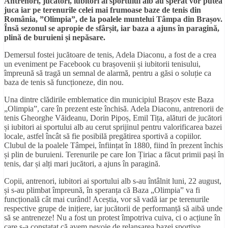
Antrenori, jucători, iubitori ai sportului alb au sperat vor putea
juca iar pe terenurile celei mai frumoase baze de tenis din
România, ”Olimpia”, de la poalele muntelui Tâmpa din Brașov.
Însă sezonul se apropie de sfârșit, iar baza a ajuns în paragină,
plină de buruieni și nepăsare.
Demersul fostei jucătoare de tenis, Adela Diaconu, a fost de a crea
un eveniment pe Facebook cu brașovenii și iubitorii tenisului,
împreună să tragă un semnal de alarmă, pentru a găsi o soluție ca
baza de tenis să funcționeze, din nou.
Una dintre clădirile emblematice din municipiul Brașov este Baza
„Olimpia”, care în prezent este închisă. Adela Diaconu, antrenorii de
tenis Gheorghe Văideanu, Dorin Pipoș, Emil Tița, alături de jucători
și iubitori ai sportului alb au cerut sprijinul pentru valorificarea bazei
locale, astfel încât să fie posibilă pregătirea sportivă a copiilor.
Clubul de la poalele Tâmpei, înființat în 1880, fiind în prezent închis
și plin de buruieni. Terenurile pe care Ion Țiriac a făcut primii pași în
tenis, dar și alți mari jucători, a ajuns în paragină.
Copii, antrenori, iubitori ai sportului alb s-au întâlnit luni, 22 august,
și s-au plimbat împreună, în speranța că Baza „Olimpia” va fi
funcțională cât mai curând! Aceștia, vor să vadă iar pe terenurile
respective grupe de inițiere, iar jucătorii de performanță să aibă unde
să se antreneze! Nu a fost un protest împotriva cuiva, ci o acțiune în
care s-a constatat că avem nevoie de relansarea bazei sportive