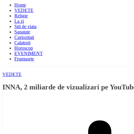
Home
VEDETE
Religie
La zi
Stil de viata
Sanatate
Curiozitati
Calatorii
Horoscop
EVENIMENT
Frumusete
VEDETE
INNA, 2 miliarde de vizualizari pe YouTub