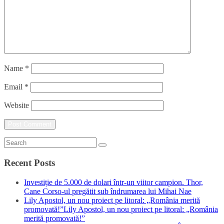
Name
*
Email
*
Website
Recent Posts
Investiție de 5.000 de dolari într-un viitor campion. Thor,
Cane Corso-ul pregătit sub îndrumarea lui Mihai Nae
Lily Apostol, un nou proiect pe litoral: „România merită
promovată!”Lily Apostol, un nou proiect pe litoral: „România
merită promovată!”