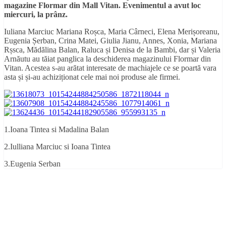
magazine Flormar din Mall Vitan. Evenimentul a avut loc
miercuri, la prânz.
Iuliana Marciuc Mariana Roșca, Maria Cârneci, Elena Merișoreanu,
Eugenia Șerban, Crina Matei, Giulia Jianu, Annes, Xonia, Mariana
Rșsca, Mădălina Balan, Raluca și Denisa de la Bambi, dar și Valeria
Arnăutu au tăiat panglica la deschiderea magazinului Flormar din
Vitan. Acestea s-au arătat interesate de machiajele ce se poartă vara
asta și și-au achiziționat cele mai noi produse ale firmei.
1.Ioana Tintea si Madalina Balan
2.Iulliana Marciuc si Ioana Tintea
3.Eugenia Serban