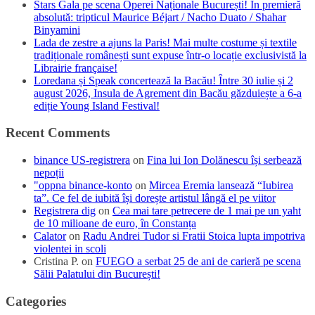
Stars Gala pe scena Operei Naționale București! În premieră
absolută: tripticul Maurice Béjart / Nacho Duato / Shahar
Binyamini
Lada de zestre a ajuns la Paris! Mai multe costume și textile
tradiționale românești sunt expuse într-o locație exclusivistă la
Librairie française!
Loredana și Speak concertează la Bacău! Între 30 iulie și 2
august 2026, Insula de Agrement din Bacău găzduiește a 6-a
ediție Young Island Festival!
Recent Comments
binance US-registrera
on
Fina lui Ion Dolănescu își serbează
nepoții
"oppna binance-konto
on
Mircea Eremia lansează “Iubirea
ta”. Ce fel de iubită își dorește artistul lângă el pe viitor
Registrera dig
on
Cea mai tare petrecere de 1 mai pe un yaht
de 10 milioane de euro, în Constanța
Calator
on
Radu Andrei Tudor si Fratii Stoica lupta impotriva
violentei in scoli
Cristina P.
on
FUEGO a serbat 25 de ani de carieră pe scena
Sălii Palatului din București!
Categories