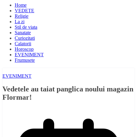
Home
VEDETE
Religie
La zi
Stil de viata
Sanatate
Curiozitati
Calatorii
Horoscop
EVENIMENT
Frumusete
EVENIMENT
Vedetele au taiat panglica noului magazin
Flormar!