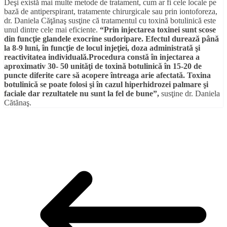
Deşi există mai multe metode de tratament, cum ar fi cele locale pe
bază de antiperspirant, tratamente chirurgicale sau prin iontoforeza,
dr. Daniela Căţănaş susţine că tratamentul cu toxină botulinică este
unul dintre cele mai eficiente.
“Prin injectarea toxinei sunt scose
din funcţie glandele exocrine sudoripare. Efectul durează până
la 8-9 luni, în funcţie de locul injeţiei, doza administrată şi
reactivitatea individuală.Procedura constă în injectarea a
aproximativ 30- 50 unităţi de toxină botulinică în 15-20 de
puncte diferite care să acopere întreaga arie afectată. Toxina
botulinică se poate folosi şi în cazul hiperhidrozei palmare şi
faciale dar rezultatele nu sunt la fel de bune”,
susţine dr. Daniela
Cătănaş.