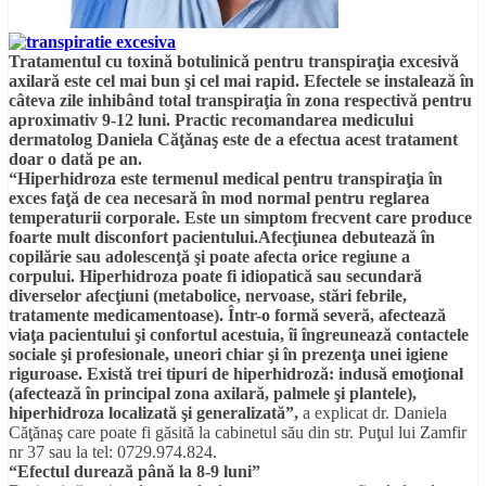
Tratamentul cu toxină botulinică pentru transpiraţia excesivă
axilară este cel mai bun şi cel mai rapid. Efectele se instalează în
câteva zile inhibând total transpiraţia în zona respectivă pentru
aproximativ 9-12 luni. Practic recomandarea medicului
dermatolog Daniela Căţănaş este de a efectua acest tratament
doar o dată pe an.
“Hiperhidroza este termenul medical pentru transpiraţia în
exces faţă de cea necesară în mod normal pentru reglarea
temperaturii corporale. Este un simptom frecvent care produce
foarte mult disconfort pacientului.Afecţiunea debutează în
copilărie sau adolescenţă şi poate afecta orice regiune a
corpului. Hiperhidroza poate fi idiopatică sau secundară
diverselor afecţiuni (metabolice, nervoase, stări febrile,
tratamente medicamentoase). Într-o formă severă, afectează
viaţa pacientului şi confortul acestuia, îi îngreunează contactele
sociale şi profesionale, uneori chiar şi în prezenţa unei igiene
riguroase. Există trei tipuri de hiperhidroză: indusă emoţional
(afectează în principal zona axilară, palmele şi plantele),
hiperhidroza localizată şi generalizată”,
a explicat dr. Daniela
Căţănaş care poate fi găsită la cabinetul său din str. Puţul lui Zamfir
nr 37 sau la tel: 0729.974.824.
“Efectul durează până la 8-9 luni”