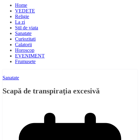
Home
VEDETE
Religie
La zi
Stil de viata
Sanatate
Curiozitati
Calatorii
Horoscop
EVENIMENT
Frumusete
Sanatate
Scapă de transpiraţia excesivă