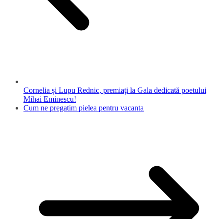
Cornelia și Lupu Rednic, premiați la Gala dedicată poetului
Mihai Eminescu!
Cum ne pregatim pielea pentru vacanta