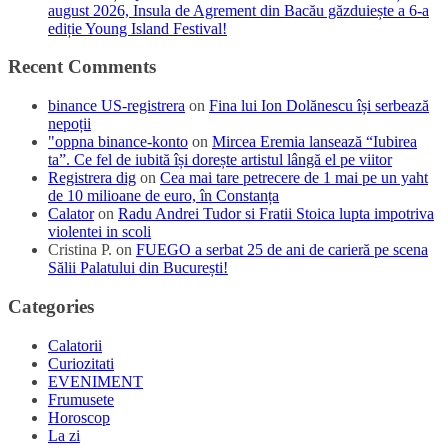
august 2026, Insula de Agrement din Bacău găzduiește a 6-a
ediție Young Island Festival!
Recent Comments
binance US-registrera
on
Fina lui Ion Dolănescu își serbează
nepoții
"oppna binance-konto
on
Mircea Eremia lansează “Iubirea
ta”. Ce fel de iubită își dorește artistul lângă el pe viitor
Registrera dig
on
Cea mai tare petrecere de 1 mai pe un yaht
de 10 milioane de euro, în Constanța
Calator
on
Radu Andrei Tudor si Fratii Stoica lupta impotriva
violentei in scoli
Cristina P.
on
FUEGO a serbat 25 de ani de carieră pe scena
Sălii Palatului din București!
Categories
Calatorii
Curiozitati
EVENIMENT
Frumusete
Horoscop
La zi