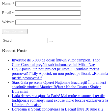
Name
*
Email
*
Website
Recent Posts
Investiție de 5.000 de dolari într-un viitor campion. Thor,
Cane Corso-ul pregătit sub îndrumarea lui Mihai Nae
Lily Apostol, un nou proiect pe litoral: „România merită
promovată!”Lily Apostol, un nou proiect pe litoral: „România
merită promovată!”
Stars Gala pe scena Operei Naționale București! În premieră
absolută: tripticul Maurice Béjart / Nacho Duato / Shahar
Binyamini
Lada de zestre a ajuns la Paris! Mai multe costume și textile
tradiționale românești sunt expuse într-o locație exclusivistă la
Librairie française!
Loredana și Speak concertează la Bacău! Între 30 iulie și 2