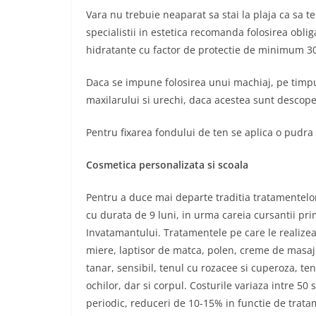
Vara nu trebuie neaparat sa stai la plaja ca sa te
specialistii in estetica recomanda folosirea obli
hidratante cu factor de protectie de minimum 30,
Daca se impune folosirea unui machiaj, pe timpul 
maxilarului si urechi, daca acestea sunt descope
Pentru fixarea fondului de ten se aplica o pudra 
Cosmetica personalizata si scoala
Pentru a duce mai departe traditia tratamentelor
cu durata de 9 luni, in urma careia cursantii pri
Invatamantului. Tratamentele pe care le realizeaz
miere, laptisor de matca, polen, creme de masaj t
tanar, sensibil, tenul cu rozacee si cuperoza, te
ochilor, dar si corpul. Costurile variaza intre 50
periodic, reduceri de 10-15% in functie de tratam