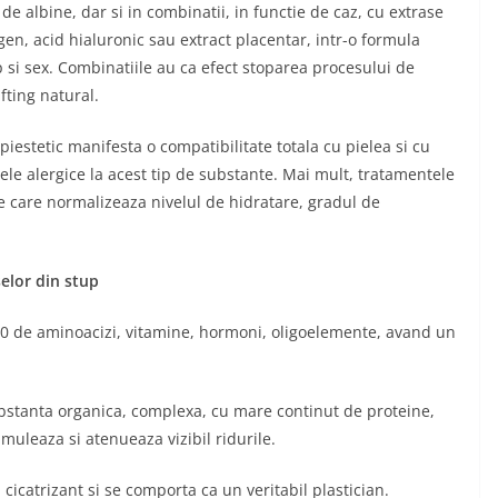
de albine, dar si in combinatii, in functie de caz, cu extrase
lagen, acid hialuronic sau extract placentar, intr-o formula
p si sex. Combinatiile au ca efect stoparea procesului de
ifting natural.
piestetic manifesta o compatibilitate totala cu pielea si cu
ele alergice la acest tip de substante. Mai mult, tratamentele
e care normalizeaza nivelul de hidratare, gradul de
selor din stup
 20 de aminoacizi, vitamine, hormoni, oligoelemente, avand un
ubstanta organica, complexa, cu mare continut de proteine,
muleaza si atenueaza vizibil ridurile.
 cicatrizant si se comporta ca un veritabil plastician.