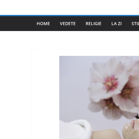
Skip
to
content
HOME
VEDETE
RELIGIE
LA ZI
STI