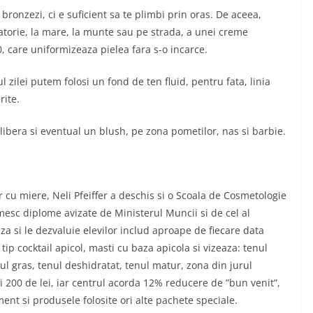
 bronzezi, ci e suficient sa te plimbi prin oras. De aceea,
gatorie, la mare, la munte sau pe strada, a unei creme
 care uniformizeaza pielea fara s-o incarce.
zilei putem folosi un fond de ten fluid, pentru fata, linia
rite.
libera si eventual un blush, pe zona pometilor, nas si barbie.
 cu miere, Neli Pfeiffer a deschis si o Scoala de Cosmetologie
mesc diplome avizate de Ministerul Muncii si de cel al
a si le dezvaluie elevilor includ aproape de fiecare data
ip cocktail apicol, masti cu baza apicola si vizeaza: tenul
nul gras, tenul deshidratat, tenul matur, zona din jurul
 si 200 de lei, iar centrul acorda 12% reducere de ”bun venit”,
ent si produsele folosite ori alte pachete speciale.