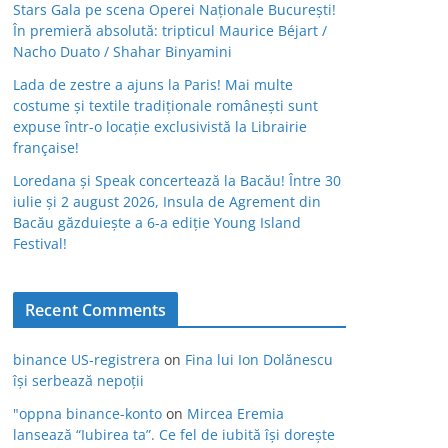
Stars Gala pe scena Operei Naționale București!
În premieră absolută: tripticul Maurice Béjart /
Nacho Duato / Shahar Binyamini
Lada de zestre a ajuns la Paris! Mai multe
costume și textile tradiționale românești sunt
expuse într-o locație exclusivistă la Librairie
française!
Loredana și Speak concertează la Bacău! Între 30
iulie și 2 august 2026, Insula de Agrement din
Bacău găzduiește a 6-a ediție Young Island
Festival!
Recent Comments
binance US-registrera
on
Fina lui Ion Dolănescu
își serbează nepoții
"oppna binance-konto
on
Mircea Eremia
lansează “Iubirea ta”. Ce fel de iubită își dorește