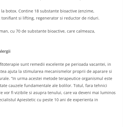
 la botox. Contine 18 substante bioactive (enzime,
tonifiant si lifting, regenerator si reductor de riduri.
man, cu 70 de substante bioactive, care calmeaza,
lergii
fitoterapie sunt remedii excelente pe perioada vacantei, in
Acestea ajuta la stimularea mecanismelor proprii de aparare si
urale. ”In urma acestei metode terapeutice organismul este
artate cauzele fundamentale ale bolilor. Totul, fara tehnici
le vor fi vizibile si asupra tenului, care va deveni mai luminos
ecialistul Apiestetic cu peste 10 ani de experienta in