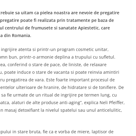
trebuie sa uitam ca pielea noastra are nevoie de pregatire
 pregatire poate fi realizata prin tratamente pe baza de
tul centrului de frumusete si sanatate Apiestetic, care
la din Romania.
ingrijire atenta si printr-un program cosmetic unitar,
somn bun, printr-o armonie deplina a trupului cu sufletul.
a, conferind o stare de pace, de liniste, de relaxare
poate induce o stare de vacanta si poate reinvia amintiri
ru pregatirea de vara. Este foarte important procesul de
ntelor ulterioare de hranire, de hidratare si de tonifiere. De
a fie urmate de un ritual de ingrijire pe termen lung, cu
ca, alaturi de alte produse anti-aging”, explica Neli Pfeiffer,
 masaj detoxifiant la nivelul spatelui sau unul anticelulitic,
pului in stare bruta, fie ca e vorba de miere, laptisor de