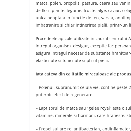
matca, polen, propolis, pastura, ceara sau venin 
de flori, plante, legume, fructe, alge, caviar, co
unica adaptata in functie de ten, varsta, anotim
imbatranire si chiar intinerirea pielii, printr-un l
Procedeele apicole utilizate in cadrul centrului A
intregul organism, desigur, exceptie fac persoan
asigura intregul necesar de substante hranitoar
elasticitate si tonicitate si ph-ul pielii.
Iata cateva din calitatile miraculoase ale produ
– Polenul, supranumit celula vie, contine peste
puternic efect de regenerare.
– Laptisorul de matca sau ”gelee royal” este o s
vitamine, minerale si hormoni, care hraneste, sti
– Propolisul are rol antibacterian, antiinflamator,