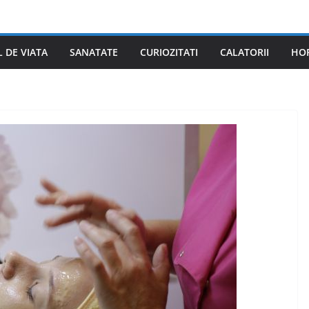
L DE VIATA
SANATATE
CURIOZITATI
CALATORII
HO