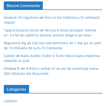
Recent Comments
binance US-registrera
on
Fina lui Ion Dolănescu își serbează
nepoții
"oppna binance-konto
on
Mircea Eremia lansează “Iubirea
ta”. Ce fel de iubită își dorește artistul lângă el pe viitor
Registrera dig
on
Cea mai tare petrecere de 1 mai pe un yaht
de 10 milioane de euro, în Constanța
Calator
on
Radu Andrei Tudor si Fratii Stoica lupta impotriva
violentei in scoli
Cristina P.
on
FUEGO a serbat 25 de ani de carieră pe scena
Sălii Palatului din București!
Categories
Calatorii