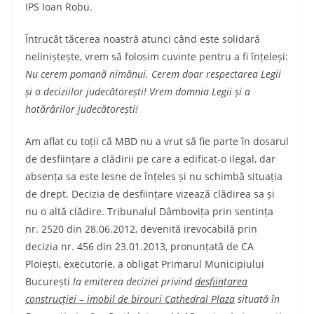
IPS Ioan Robu.
Întrucât tăcerea noastră atunci când este solidară
neliniștește, vrem să folosim cuvinte pentru a fi înțeleși:
Nu cerem pomană nimănui. Cerem doar respectarea Legii
și a deciziilor judecătorești! Vrem domnia Legii și a
hotărârilor judecătorești!
Am aflat cu toții că MBD nu a vrut să fie parte în dosarul
de desființare a clădirii pe care a edificat-o ilegal, dar
absența sa este lesne de înțeles și nu schimbă situația
de drept. Decizia de desființare vizează clădirea sa și
nu o altă clădire. Tribunalul Dâmbovița prin sentința
nr. 2520 din 28.06.2012, devenită irevocabilă prin
decizia nr. 456 din 23.01.2013, pronunțată de CA
Ploiești, executorie, a obligat Primarul Municipiului
București
la
emiterea deciziei privind
desființarea
construcției – imobil de birouri Cathedral Plaza
situată în