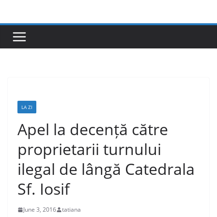
Skip
to
content
LA ZI
Apel la decență către
proprietarii turnului
ilegal de lângă Catedrala
Sf. Iosif
June 3, 2016
tatiana