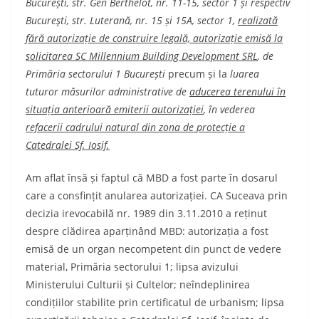
București, str. Gen Berthelot, nr. 11-15, sector 1 și respectiv
Bucureşti, str. Luterană, nr. 15 și 15A, sector 1,
realizată
fără autorizație de construire legală, autorizație emisă la
solicitarea SC Millennium Building Development SRL
, de
Primăria sectorului 1 București
precum și la
luarea
tuturor
măsurilor administrative de
aducerea terenului în
situația anterioară emiterii autorizației
, în vederea
refacerii cadrului natural din zona de protecție a
Catedralei Sf. Iosif.
Am aflat însă și faptul că MBD a fost parte în dosarul
care a consfințit anularea autorizației. CA Suceava prin
decizia irevocabilă nr. 1989 din 3.11.2010 a reținut
despre clădirea aparținând MBD: autorizația a fost
emisă de un organ necompetent din punct de vedere
material, Primăria sectorului 1; lipsa avizului
Ministerului Culturii și Cultelor; neîndeplinirea
condițiilor stabilite prin certificatul de urbanism; lipsa