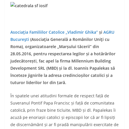
Asociaţia Familiilor Catolice „Vladimir Ghika”
și
AGRU
Bucureşti
(Asociaţia Generală a Românilor Uniţi cu
Roma), organizatoarele „Marșului tăcerii” din
28.05.2016, pentru respectarea legilor și a hotărârilor
judecătorești, fac apel la firma Millennium Building
Development SRL (MBD) și la dl. Ioannis Papalekas să
înceteze jignirile la adresa credincioșilor catolici și a
tuturor liderilor lor din țară.
În spatele unei atitudini formale de respect față de
Suveranul Pontif Papa Francisc și față de comunitatea
catolică, prin fraze bine ticluite, MBD și dl. Papalekas îi
acuză pe enoriașii catolici și episcopii lor că ar fi lipsiți
de discernământ și ar fi pradă manipulării exercitate de