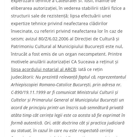
expertizării tehnice a Catedralei Sf. Iosif, înainte de
eliberarea autorizației, în vederea stabilirii stării fizice a
structurii sale de rezistență; lipsa efectuării unei
expertize tehnice privind neafectarea clădirilor
învecinate, cu referiri privind neafectarea lor în caz de
seism; avizul 80/Z/6.02.2006 al Direcției de Cultură și
Patrimoniu Cultural al Municipiului București este nul,
întrucât a fost emis de un organ necompetent. Printre
motivele anulării autorizației CA Suceava a reținut și
lipsa acordului notarial al ARCB
; Iată ce rețin
judecătorii
: Nu prezintă relevanță faptul că, reprezentantul
Arhiepiscopiei Romano-Catolice București, prin adresa nr.
C-890/19.11.1999 ar fi comunicat Ministrului Culturii și
Cultelor și Primarului General al Municipiului București un
acord de principiu printr-un înscris sub semnătură privată
atâta timp cât cerința legii este ca acesta să fie exprimat în
formă autentică. Ori, atât doctrina cât și practica judiciară
au statuat, în cazul în care nu este respectată cerința