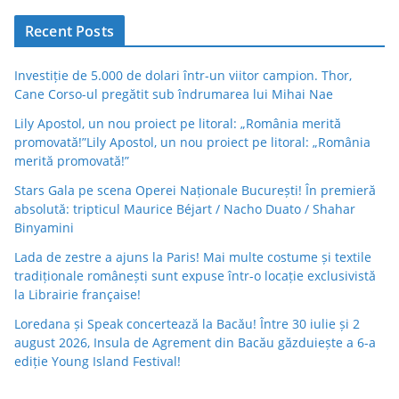
Recent Posts
Investiție de 5.000 de dolari într-un viitor campion. Thor,
Cane Corso-ul pregătit sub îndrumarea lui Mihai Nae
Lily Apostol, un nou proiect pe litoral: „România merită
promovată!”Lily Apostol, un nou proiect pe litoral: „România
merită promovată!”
Stars Gala pe scena Operei Naționale București! În premieră
absolută: tripticul Maurice Béjart / Nacho Duato / Shahar
Binyamini
Lada de zestre a ajuns la Paris! Mai multe costume și textile
tradiționale românești sunt expuse într-o locație exclusivistă
la Librairie française!
Loredana și Speak concertează la Bacău! Între 30 iulie și 2
august 2026, Insula de Agrement din Bacău găzduiește a 6-a
ediție Young Island Festival!