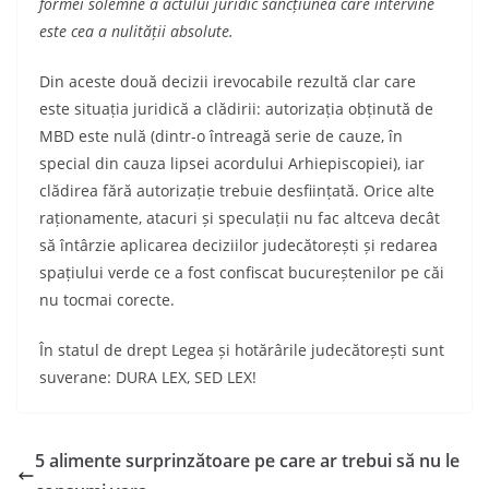
formei solemne a actului juridic sancțiunea care intervine
este cea a nulității absolute.
Din aceste două decizii irevocabile rezultă clar care
este situația juridică a clădirii: autorizația obținută de
MBD este nulă (dintr-o întreagă serie de cauze, în
special din cauza lipsei acordului Arhiepiscopiei), iar
clădirea fără autorizație trebuie desființată. Orice alte
raționamente, atacuri și speculații nu fac altceva decât
să întârzie aplicarea deciziilor judecătorești și redarea
spațiului verde ce a fost confiscat bucureștenilor pe căi
nu tocmai corecte.
În statul de drept Legea și hotărârile judecătorești sunt
suverane: DURA LEX, SED LEX!
5 alimente surprinzătoare pe care ar trebui să nu le