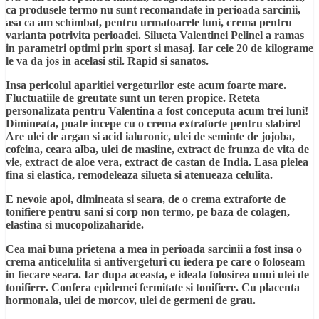
ca produsele termo nu sunt recomandate in perioada sarcinii,
asa ca am schimbat, pentru urmatoarele luni, crema pentru
varianta potrivita perioadei. Silueta Valentinei Pelinel a ramas
in parametri optimi prin sport si masaj. Iar cele 20 de kilograme
le va da jos in acelasi stil. Rapid si sanatos.
Insa pericolul aparitiei vergeturilor este acum foarte mare.
Fluctuatiile de greutate sunt un teren propice. Reteta
personalizata pentru Valentina a fost conceputa acum trei luni!
Dimineata, poate incepe cu o crema extraforte pentru slabire!
Are ulei de argan si acid ialuronic, ulei de seminte de jojoba,
cofeina, ceara alba, ulei de masline, extract de frunza de vita de
vie, extract de aloe vera, extract de castan de India. Lasa pielea
fina si elastica, remodeleaza silueta si atenueaza celulita.
E nevoie apoi, dimineata si seara, de o crema extraforte de
tonifiere pentru sani si corp non termo, pe baza de colagen,
elastina si mucopolizaharide.
Cea mai buna prietena a mea in perioada sarcinii a fost insa o
crema anticelulita si antivergeturi cu iedera pe care o foloseam
in fiecare seara. Iar dupa aceasta, e ideala folosirea unui ulei de
tonifiere. Confera epidemei fermitate si tonifiere. Cu placenta
hormonala, ulei de morcov, ulei de germeni de grau.