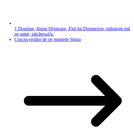
† Doamne, Iisuse Hristoase, Fiul lui Dumnezeu, miluieşte-mă
pe mine, păcătosul/a.
Crucea eroilor de pe muntele Straja