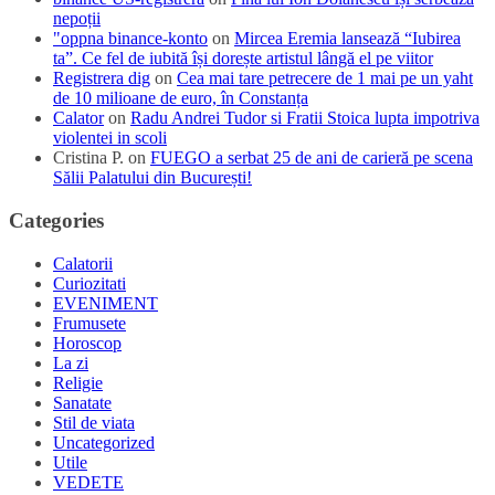
nepoții
"oppna binance-konto
on
Mircea Eremia lansează “Iubirea
ta”. Ce fel de iubită își dorește artistul lângă el pe viitor
Registrera dig
on
Cea mai tare petrecere de 1 mai pe un yaht
de 10 milioane de euro, în Constanța
Calator
on
Radu Andrei Tudor si Fratii Stoica lupta impotriva
violentei in scoli
Cristina P.
on
FUEGO a serbat 25 de ani de carieră pe scena
Sălii Palatului din București!
Categories
Calatorii
Curiozitati
EVENIMENT
Frumusete
Horoscop
La zi
Religie
Sanatate
Stil de viata
Uncategorized
Utile
VEDETE