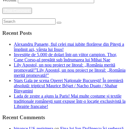
Recent Posts
Alexandru Panaete, fiul celei mai iubite florărese din Pitești a
împlinit azi, vârsta lui Iisus!
Investiție de 5.000 de dolari într-un viitor campion. Thor,
Cane Corso-ul pregătit sub îndrumarea lui Mihai Nae
Lily Apostol, un nou proiect pe litoral: „România merită
promovată!”Lily Apostol, un nou proiect pe litoral: „România
merită promovată!”
Stars Gala pe scena Operei Naționale București! În premieră
absolută: tripticul Maurice Béjart / Nacho Duato / Shahar
Binyamini
Lada de zestre a ajuns la Paris! Mai multe costume și textile
tradiționale românești sunt expuse într-o locație exclusivistă la
Librairie française!
Recent Comments
binance US-registrera
on
Fina lui Ion Dolănescu își serbează