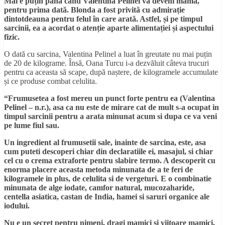
Mai e puțin până când Valentina Pelinel va deveni mamă,
pentru prima dată. Blonda a fost privită cu admirație
dintotdeauna pentru felul în care arată. Astfel, și pe timpul
sarcinii, ea a acordat o atenție aparte alimentației și aspectului
fizic.
O dată cu sarcina, Valentina Pelinel a luat în greutate nu mai puțin
de 20 de kilograme. Însă, Oana Turcu i-a dezvăluit câteva trucuri
pentru ca aceasta să scape, după naștere, de kilogramele accumulate
și ce produse combat celulita.
“Frumusetea a fost mereu un punct forte pentru ea (Valentina
Pelinel – n.r.), asa ca nu este de mirare cat de mult s-a ocupat in
timpul sarcinii pentru a arata minunat acum si dupa ce va veni
pe lume fiul sau.
Un ingredient al frumusetii sale, inainte de sarcina, este, asa
cum puteti descoperi chiar din declaratiile ei, masajul, si chiar
cel cu o crema extraforte pentru slabire termo. A descoperit cu
enorma placere aceasta metoda minunata de a te feri de
kilogramele in plus, de celulita si de vergeturi. E o combinatie
minunata de alge iodate, camfor natural, mucozaharide,
centella asiatica, castan de India, hamei si saruri organice ale
iodului.
Nu e un secret pentru nimeni, dragi mamici si viitoare mamici,