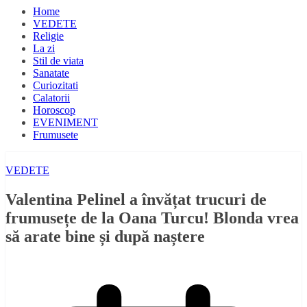
Home
VEDETE
Religie
La zi
Stil de viata
Sanatate
Curiozitati
Calatorii
Horoscop
EVENIMENT
Frumusete
VEDETE
Valentina Pelinel a învățat trucuri de
frumusețe de la Oana Turcu! Blonda vrea
să arate bine și după naștere