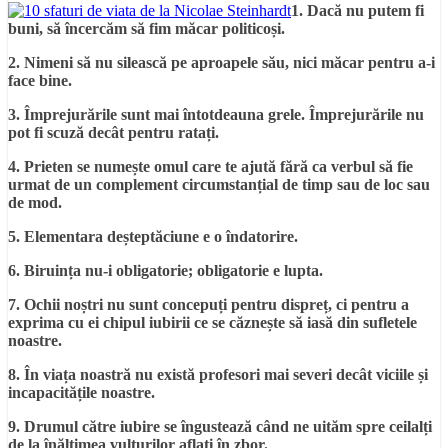
1. Dacă nu putem fi
buni, să încercăm să fim măcar politicoși.
2. Nimeni să nu silească pe aproapele său, nici măcar pentru a-i
face bine.
3. Împrejurările sunt mai întotdeauna grele. Împrejurările nu
pot fi scuză decât pentru ratați.
4. Prieten se numește omul care te ajută fără ca verbul să fie
urmat de un complement circumstanțial de timp sau de loc sau
de mod.
5. Elementara deșteptăciune e o îndatorire.
6. Biruința nu-i obligatorie; obligatorie e lupta.
7. Ochii noștri nu sunt concepuți pentru dispreț, ci pentru a
exprima cu ei chipul iubirii ce se căznește să iasă din sufletele
noastre.
8. În viața noastră nu există profesori mai severi decât viciile și
incapacitățile noastre.
9. Drumul către iubire se îngustează când ne uităm spre ceilalți
de la înălțimea vulturilor aflați în zbor.