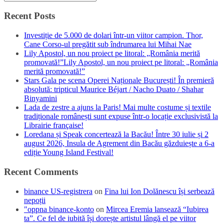
Recent Posts
Investiție de 5.000 de dolari într-un viitor campion. Thor,
Cane Corso-ul pregătit sub îndrumarea lui Mihai Nae
Lily Apostol, un nou proiect pe litoral: „România merită
promovată!”Lily Apostol, un nou proiect pe litoral: „România
merită promovată!”
Stars Gala pe scena Operei Naționale București! În premieră
absolută: tripticul Maurice Béjart / Nacho Duato / Shahar
Binyamini
Lada de zestre a ajuns la Paris! Mai multe costume și textile
tradiționale românești sunt expuse într-o locație exclusivistă la
Librairie française!
Loredana și Speak concertează la Bacău! Între 30 iulie și 2
august 2026, Insula de Agrement din Bacău găzduiește a 6-a
ediție Young Island Festival!
Recent Comments
binance US-registrera
on
Fina lui Ion Dolănescu își serbează
nepoții
"oppna binance-konto
on
Mircea Eremia lansează “Iubirea
ta”. Ce fel de iubită își dorește artistul lângă el pe viitor