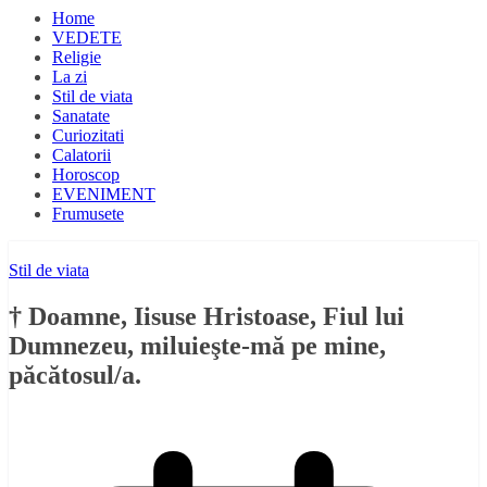
Home
VEDETE
Religie
La zi
Stil de viata
Sanatate
Curiozitati
Calatorii
Horoscop
EVENIMENT
Frumusete
Stil de viata
† Doamne, Iisuse Hristoase, Fiul lui
Dumnezeu, miluieşte-mă pe mine,
păcătosul/a.